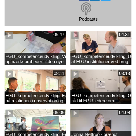
Podcasts
05:47
04:31
FGU_kompetenceudvikling_Vigtige
FGU_kompetenceudvikling_Udvi
opmærksomheder til den nye
af FGU institutioner ved brug
konsulent tekstet_3.mp4
af observation og sparring i
kompetenceudvikling
08:11
03:13
tekstet.mp4
FGU_kompetenceudvikling_Fokus
FGU_kompetenceudvikling_Go
på relationen i observation og
råd til FGU-ledere om
sparring - anbefaling til UC-
kompetenceudvikling med
konsulenten tekstet.mp4
observation og sparring
05:05
04:09
tekstet_1.mp4
FGU_kompetenceudvikling_En
Jonna Nøttrup - brændt