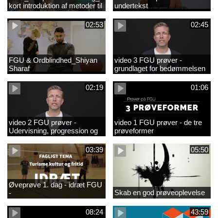
kort introduktion af metoder til
undertekst
observation og sparring i
FGU-kompetenceudvikling
02:53
02:45
tekstet_1.mp4
FGU & Ordblindhed_Shiyan
video 3 FGU prøver -
Sharaf
grundlaget for bedømmelsen
02:19
01:06
video 2 FGU prøver -
video 1 FGU prøver - de tre
Udervisning, progression og
prøveformer
dokumentation
03:39
05:50
Øveprøve 1. dag - idræt FGU
Skab en god prøveoplevelse
-
08:24
43:59