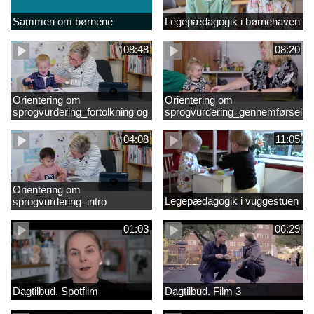
Sammen om børnene
Legepædagogik i børnehaven
08:48
08:20
Orientering om
Orientering om
sprogvurdering_fortolkning og
sprogvurdering_gennemførsel
opfølgning
04:08
11:05
Orientering om
Legepædagogik i vuggestuen
sprogvurdering_intro
01:03
06:29
Dagtilbud. Spotfilm
Dagtilbud. Film 3