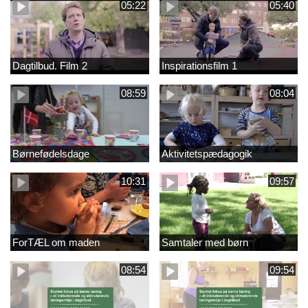
05:22
05:40
Dagtilbud. Film 2
Inspirationsfilm 1
08:59
08:04
Børnefødelsdage
Aktivitetspædagogik
10:31
09:57
ForTÆL om maden
Samtaler med børn
08:54
09:54