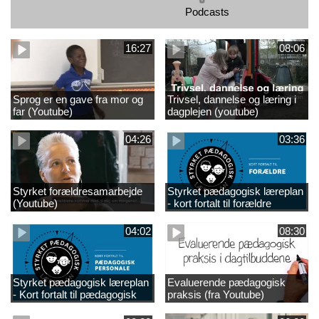
Podcasts
16:27
08:06
Sprog er en gave fra mor og
Trivsel, dannelse og læring i
far (Youtube)
dagplejen (youtube)
04:26
03:36
Styrket forældresamarbejde
Styrket pædagogisk læreplan
(Youtube)
- kort fortalt til forældre
(Youtube)
04:02
08:30
Styrket pædagogisk læreplan
Evaluerende pædagogisk
- Kort fortalt til pædagogisk
praksis (fra Youtube)
personale /Youtube)