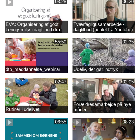
03:28
06:20
EVA: Organisering af godt
Tværfagligt samarbejde -
læringsmiljø i dagtilbud (fra
dagtilbud (hentet fra Youtube)
Youtube)
55:50
02:35
dtb_maddannelse_webinar
Udeliv, der gør indtryk
02:47
02:05
Forældresamarbejde på nye
Rutiner i udelivet
måder
06:55
08:23