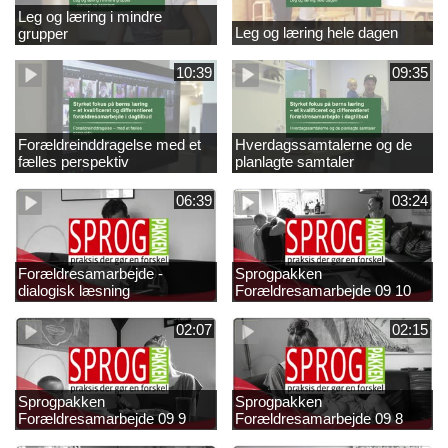
Leg og læring i mindre
Leg og læring hele dagen
grupper
10:39
09:35
Forældreinddragelse med et
Hverdagssamtalerne og de
fælles perspektiv
planlagte samtaler
06:39
03:24
Forældresamarbejde -
Sprogpakken
dialogisk læsning
Forældresamarbejde 09 10
02:07
02:15
Sprogpakken
Sprogpakken
Forældresamarbejde 09 9
Forældresamarbejde 09 8