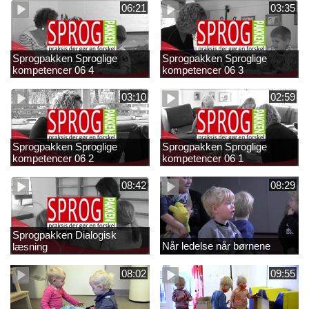
06:21
03:35
Sprogpakken Sproglige
Sprogpakken Sproglige
kompetencer 06 4
kompetencer 06 3
03:10
02:59
Sprogpakken Sproglige
Sprogpakken Sproglige
kompetencer 06 2
kompetencer 06 1
08:42
08:29
Sprogpakken Dialogisk
Når ledelse når børnene
læsning
08:02
09:55