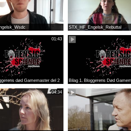
ngelsk_Wsdc
STX_HF_Engelsk_Rebuttal
01:43
loggerens død Gamemaster del 2
Bilag 1. Bloggerens Død Gamema
04:34