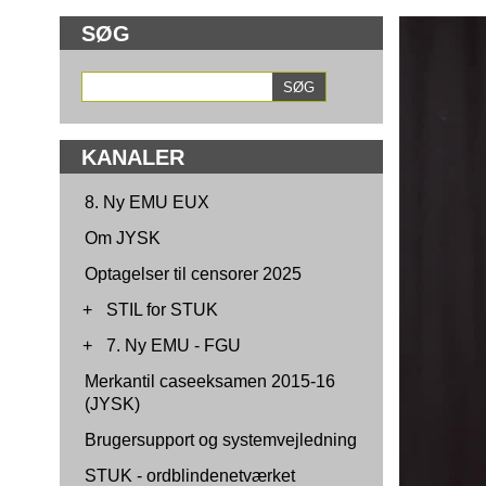
SØG
KANALER
8. Ny EMU EUX
Om JYSK
Optagelser til censorer 2025
+
STIL for STUK
+
7. Ny EMU - FGU
Merkantil caseeksamen 2015-16
(JYSK)
Brugersupport og systemvejledning
STUK - ordblindenetværket