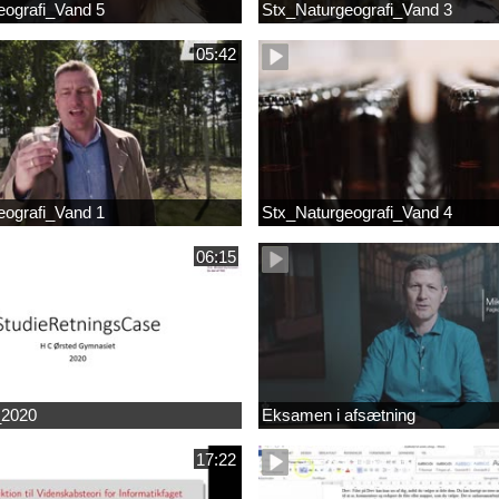
eografi_Vand 5
Stx_Naturgeografi_Vand 3
05:42
eografi_Vand 1
Stx_Naturgeografi_Vand 4
06:15
2020
Eksamen i afsætning
17:22