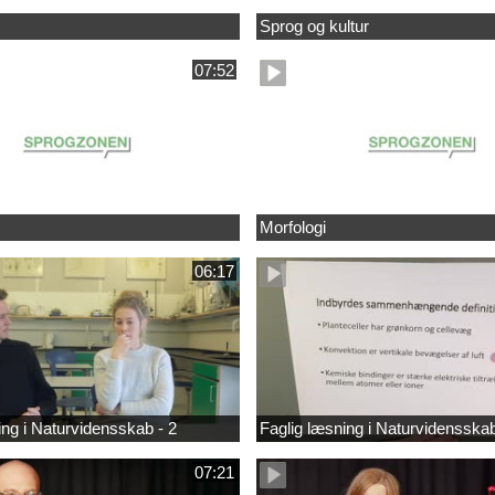
Sprog og kultur
07:52
Morfologi
06:17
ing i Naturvidensskab - 2
Faglig læsning i Naturvidensska
07:21