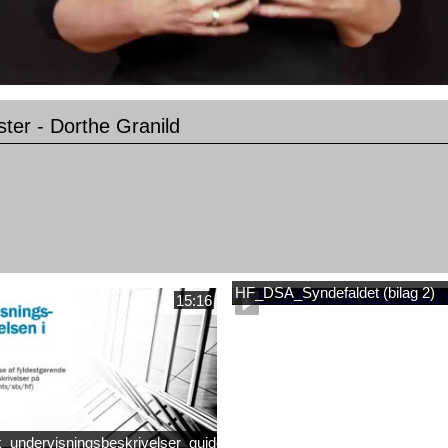
ter - Dorthe Granild
HF_DSA_Syndefaldet (bilag 2)
15:16
_undervisningsbeskrivelser_guide