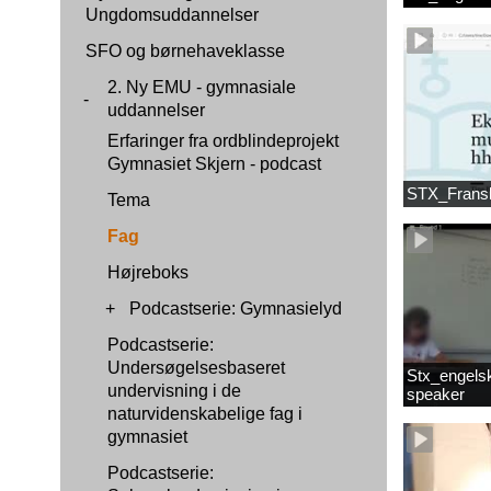
Ungdomsuddannelser
SFO og børnehaveklasse
2. Ny EMU - gymnasiale
-
uddannelser
Erfaringer fra ordblindeprojekt
Gymnasiet Skjern - podcast
STX_Frans
Tema
Fag
Højreboks
+
Podcastserie: Gymnasielyd
Podcastserie:
Undersøgelsesbaseret
Stx_engelsk
undervisning i de
speaker
naturvidenskabelige fag i
gymnasiet
Podcastserie: