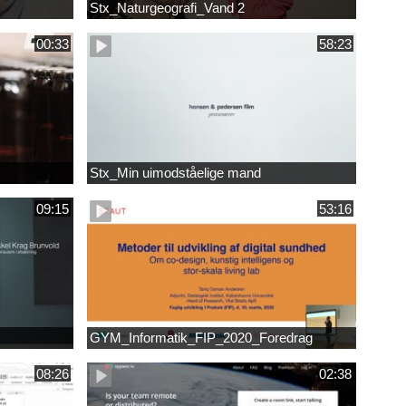
Stx_Naturgeografi_Vand 2
00:33
58:23
Stx_Min uimodståelige mand
09:15
53:16
GYM_Informatik_FIP_2020_Foredrag
08:26
02:38