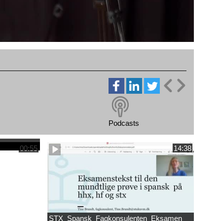
Podcasts
00:55
14:38
STX_Spansk_Fagkonsulenten_Eksamen