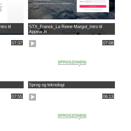
ro til
STX_Fransk_La Reine Margot_Intro til
Appear.in
07:37
07:08
Sprog og teknologi
07:55
06:13