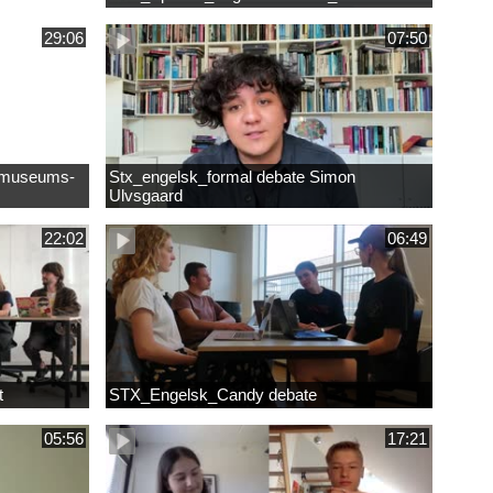
29:06
07:50
af museums-
Stx_engelsk_formal debate Simon
Ulvsgaard
22:02
06:49
t
STX_Engelsk_Candy debate
05:56
17:21