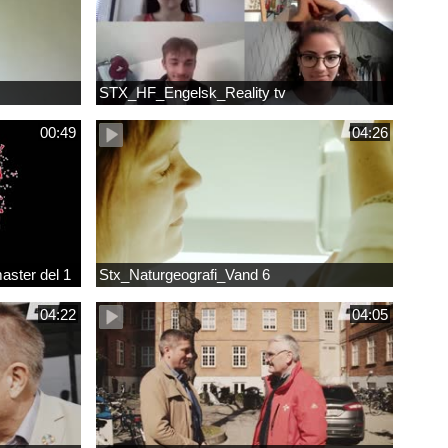
STX_HF_Engelsk_Reality tv
00:49
04:26
ster del 1
Stx_Naturgeografi_Vand 6
04:22
04:05