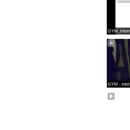
GYM_Infor
GYM - intera