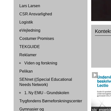
Lars Larsen
CSR Ansvarlighed
Logistik
eVejledning
Konteks
Costumer Promises
TEKGUIDE
Reklamer
+
Viden og forskning
Pelikan
SENnet ((Special Educational
Needs Network)
+
1. Ny EMU - Grundskolen
Trygfondens Børneforskningscenter
Gymnasier og
stx_engelsk