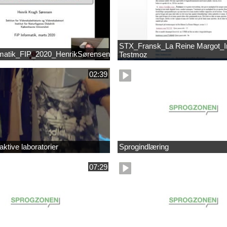
STX_Fransk_La Reine Margot_Int
matik_FIP_2020_HenrikSørensen
Testmoz
02:39
ktive laboratorier
Sprogindlæring
07:29