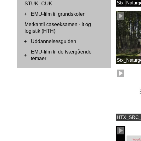
Stx_Naturg
STUK_CUK
+
EMU-film til grundskolen
Merkantil caseeksamen - It og
logistik (HTH)
+
Uddannelsesguiden
EMU-film til de tværgående
+
temaer
Stx_Naturg
HTX_SRC_