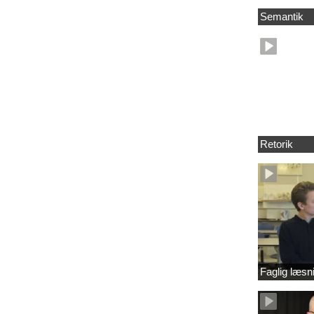
Semantik
Retorik
Faglig læsn