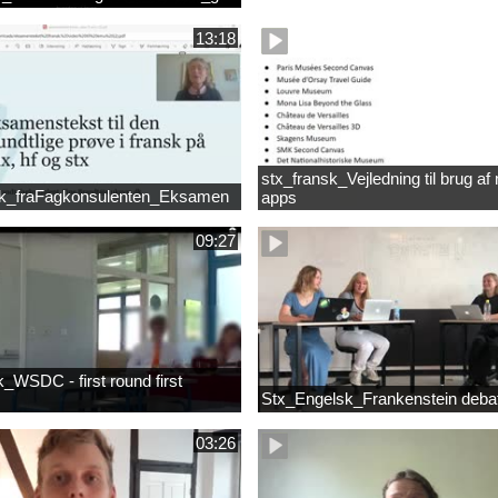
13:18
stx_fransk_Vejledning til brug 
k_fraFagkonsulenten_Eksamen
apps
09:27
_WSDC - first round first
Stx_Engelsk_Frankenstein deba
03:26