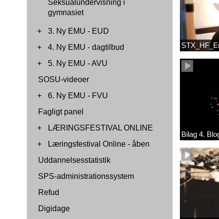
Seksualundervisning i
gymnasiet
+
3. Ny EMU - EUD
STX_HF_E
+
4. Ny EMU - dagtilbud
+
5. Ny EMU - AVU
SOSU-videoer
+
6. Ny EMU - FVU
Fagligt panel
+
LÆRINGSFESTIVAL ONLINE
Bilag 4. B
+
Læringsfestival Online - åben
Uddannelsesstatistik
SPS-administrationssystem
Refud
Digidage