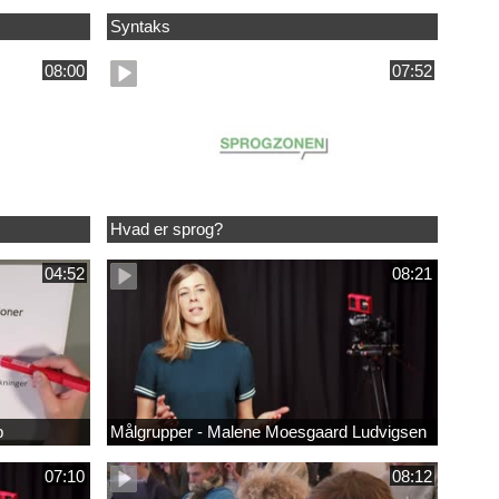
Syntaks
08:00
07:52
Hvad er sprog?
04:52
08:21
b
Målgrupper - Malene Moesgaard Ludvigsen
07:10
08:12