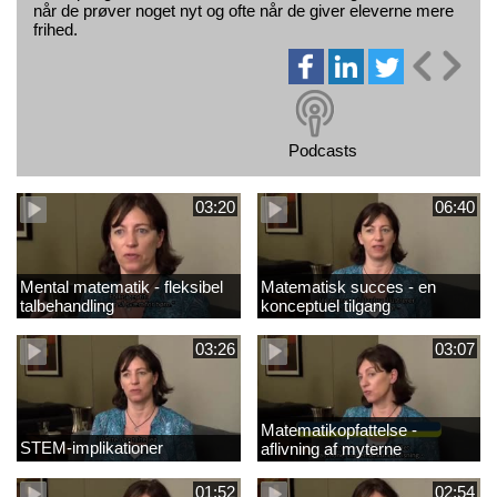
når de prøver noget nyt og ofte når de giver eleverne mere
frihed.
Podcasts
03:20
06:40
Mental matematik - fleksibel
Matematisk succes - en
talbehandling
konceptuel tilgang
03:26
03:07
Matematikopfattelse -
STEM-implikationer
aflivning af myterne
01:52
02:54