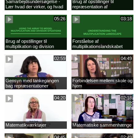
Samarbejdsundersøgelse -
Brug af opstillinger til
Lær hvad der virker, og hvad
repræsentation af
der ikke gør
multiplikationer
05:26
03:18
Brug af opstillinger til
Forståelse af
multiplikation og division
multiplikationslandskabet
02:59
04:49
Gensyn med tankegangen
Forbindelsen mellem skole og
bag repræsentationer
hjem
04:20
02:18
Matematikværktøjer
Matematiske sammenhænge
04:45
02:49