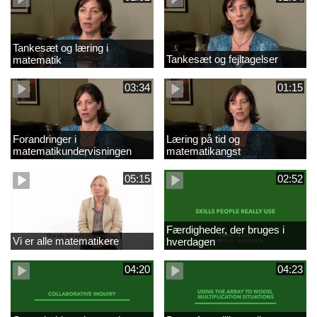
Tankesæt og læring i
Tankesæt og fejltagelser
matematik
03:34
01:15
Forandringer i
Læring på tid og
matematikundervisningen
matematikangst
05:15
02:52
Færdigheder, der bruges i
Vi er alle matematikere
hverdagen
04:20
04:23