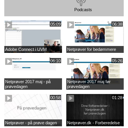
Podcasts
05:09
06:38
Adobe Connect i UVM
Netprøver for bedømmere
06:10
05:26
Netprøver 2017 maj - på
Netprøver 2017 maj før
prøvedagen
prøvedagen
00:58
01:28
Netprøver - på prøve dagen
Netprøver.dk - Forberedelse