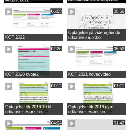
06:09
05:56
Optagelse på videregående
KOT 2022
uddannelse. 2022
02:26
05:52
KOT 2020 kvote2
KOT 2021 hovedvideo
01:12
01:11
Optagelse.dk 2019 10 kl
Optagelse.dk 2019 gym
uddannelsesønsker
uddannelsesønsker
04:04
01:42