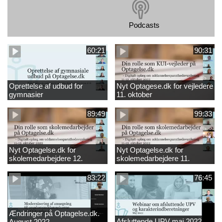
Podcasts
60:21
90:31
Oprettelse af udbud for
Nyt Optagese.dk for vejledere
gymnasier
11. oktober
89:49
99:33
Nyt Optagelse.dk for
Nyt Optagelse.dk for
skolemedarbejdere 12.
skolemedarbejdere 11.
oktober
oktober
83:22
76:45
Ændringer på Optagelse.dk.
Afsluttende UPV maj 2022
August 2022