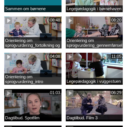
Sammen om børnene
Legepædagogik i børnehaven
08:48
08:20
Orientering om
Orientering om
sprogvurdering_fortolkning og
sprogvurdering_gennemførsel
opfølgning
04:08
11:05
Orientering om
Legepædagogik i vuggestuen
sprogvurdering_intro
01:03
06:29
Dagtilbud. Spotfilm
Dagtilbud. Film 3