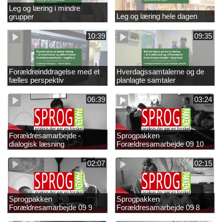
Leg og læring i mindre
Leg og læring hele dagen
grupper
10:39
09:35
Forældreinddragelse med et
Hverdagssamtalerne og de
fælles perspektiv
planlagte samtaler
06:39
03:24
Forældresamarbejde -
Sprogpakken
dialogisk læsning
Forældresamarbejde 09 10
02:07
02:15
Sprogpakken
Sprogpakken
Forældresamarbejde 09 9
Forældresamarbejde 09 8