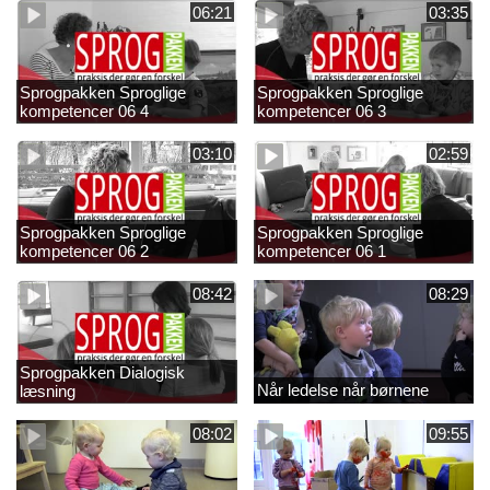
06:21
03:35
Sprogpakken Sproglige
Sprogpakken Sproglige
kompetencer 06 4
kompetencer 06 3
03:10
02:59
Sprogpakken Sproglige
Sprogpakken Sproglige
kompetencer 06 2
kompetencer 06 1
08:42
08:29
Sprogpakken Dialogisk
Når ledelse når børnene
læsning
08:02
09:55