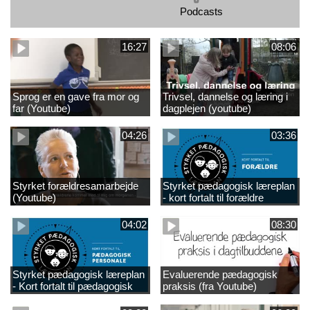
Podcasts
16:27
08:06
Sprog er en gave fra mor og
Trivsel, dannelse og læring i
far (Youtube)
dagplejen (youtube)
04:26
03:36
Styrket forældresamarbejde
Styrket pædagogisk læreplan
(Youtube)
- kort fortalt til forældre
(Youtube)
04:02
08:30
Styrket pædagogisk læreplan
Evaluerende pædagogisk
- Kort fortalt til pædagogisk
praksis (fra Youtube)
personale /Youtube)