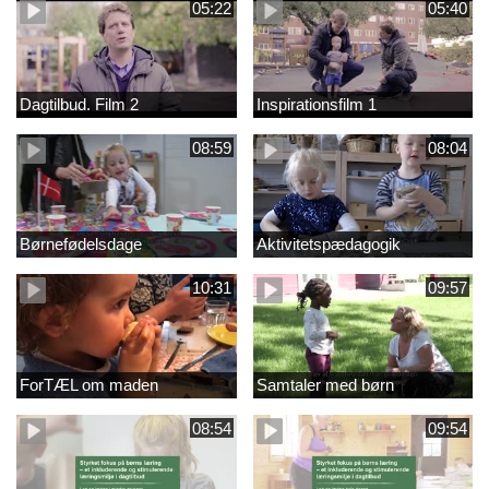
05:22
05:40
Dagtilbud. Film 2
Inspirationsfilm 1
08:59
08:04
Børnefødelsdage
Aktivitetspædagogik
10:31
09:57
ForTÆL om maden
Samtaler med børn
08:54
09:54