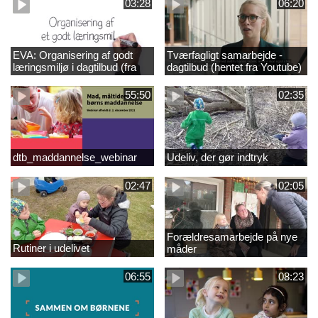
03:28
06:20
EVA: Organisering af godt
Tværfagligt samarbejde -
læringsmiljø i dagtilbud (fra
dagtilbud (hentet fra Youtube)
Youtube)
55:50
02:35
dtb_maddannelse_webinar
Udeliv, der gør indtryk
02:47
02:05
Forældresamarbejde på nye
Rutiner i udelivet
måder
06:55
08:23