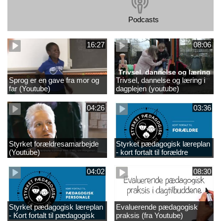
Podcasts
16:27
08:06
Sprog er en gave fra mor og
Trivsel, dannelse og læring i
far (Youtube)
dagplejen (youtube)
04:26
03:36
Styrket forældresamarbejde
Styrket pædagogisk læreplan
(Youtube)
- kort fortalt til forældre
(Youtube)
04:02
08:30
Styrket pædagogisk læreplan
Evaluerende pædagogisk
- Kort fortalt til pædagogisk
praksis (fra Youtube)