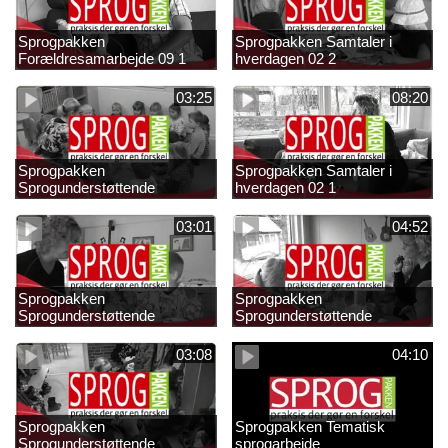
Sprogpakken
Sprogpakken Samtaler i
Forældresamarbejde 09 1
hverdagen 02 2
03:25
08:20
Sprogpakken
Sprogpakken Samtaler i
Sprogunderstøttende
hverdagen 02 1
strategier 01 4
03:01
04:52
Sprogpakken
Sprogpakken
Sprogunderstøttende
Sprogunderstøttende
strategier 01 3
strategier 01 2
03:08
04:10
Sprogpakken
Sprogpakken Tematisk
Sprogunderstøttende
sprogarbejde