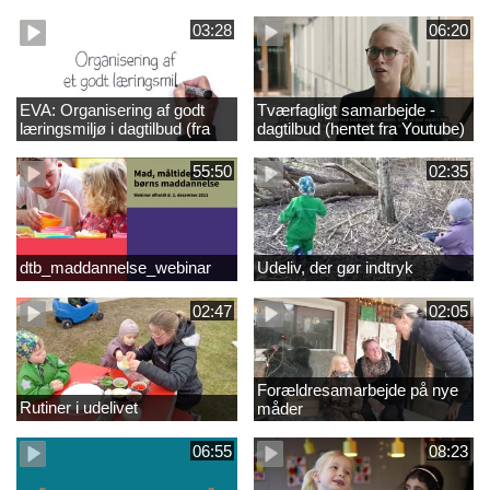
personale /Youtube)
03:28
06:20
EVA: Organisering af godt
Tværfagligt samarbejde -
læringsmiljø i dagtilbud (fra
dagtilbud (hentet fra Youtube)
Youtube)
55:50
02:35
dtb_maddannelse_webinar
Udeliv, der gør indtryk
02:47
02:05
Forældresamarbejde på nye
Rutiner i udelivet
måder
06:55
08:23