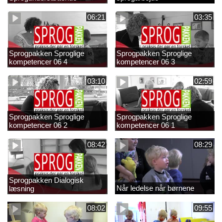
strategier 01 1
06:21
03:35
Sprogpakken Sproglige
Sprogpakken Sproglige
kompetencer 06 4
kompetencer 06 3
03:10
02:59
Sprogpakken Sproglige
Sprogpakken Sproglige
kompetencer 06 2
kompetencer 06 1
08:42
08:29
Sprogpakken Dialogisk
Når ledelse når børnene
læsning
08:02
09:55