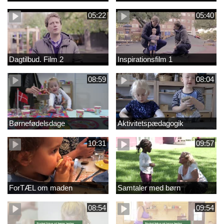
05:22
05:40
Dagtilbud. Film 2
Inspirationsfilm 1
08:59
08:04
Børnefødelsdage
Aktivitetspædagogik
10:31
09:57
ForTÆL om maden
Samtaler med børn
08:54
09:54