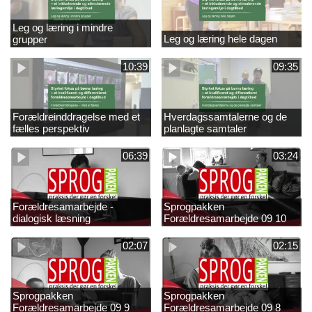
Leg og læring i mindre
Leg og læring hele dagen
grupper
10:39
09:35
Forældreinddragelse med et
Hverdagssamtalerne og de
fælles perspektiv
planlagte samtaler
06:39
03:24
Forældresamarbejde -
Sprogpakken
dialogisk læsning
Forældresamarbejde 09 10
02:07
02:15
Sprogpakken
Sprogpakken
Forældresamarbejde 09 9
Forældresamarbejde 09 8