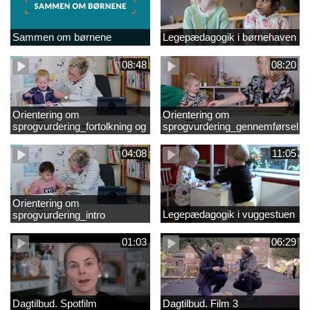
Sammen om børnene
Legepædagogik i børnehaven
08:48
08:20
Orientering om
Orientering om
sprogvurdering_fortolkning og
sprogvurdering_gennemførsel
opfølgning
04:08
11:05
Orientering om
Legepædagogik i vuggestuen
sprogvurdering_intro
01:03
06:29
Dagtilbud. Spotfilm
Dagtilbud. Film 3