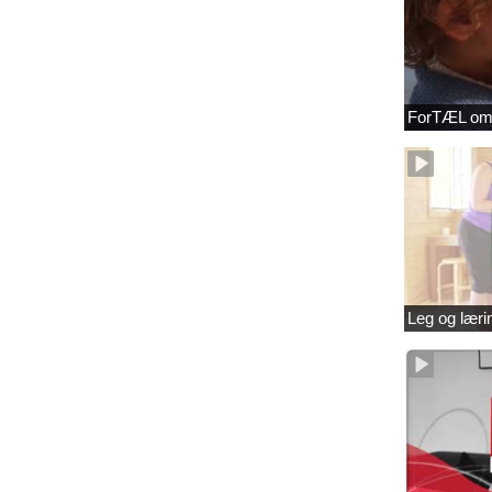
ForTÆL om
Leg og læri