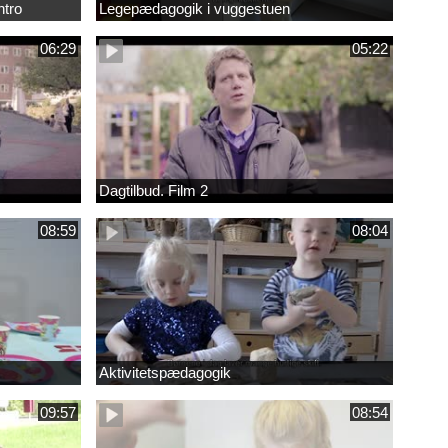
ntro
Legepædagogik i vuggestuen
06:29
05:22
Dagtilbud. Film 2
08:59
08:04
Aktivitetspædagogik
09:57
08:54