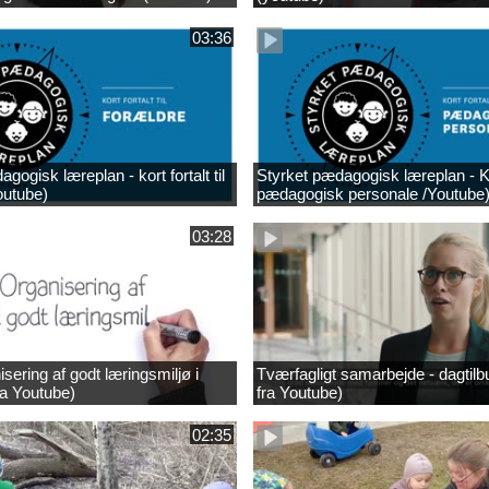
03:36
gogisk læreplan - kort fortalt til
Styrket pædagogisk læreplan - Kort
outube)
pædagogisk personale /Youtube
03:28
sering af godt læringsmiljø i
Tværfagligt samarbejde - dagtilb
ra Youtube)
fra Youtube)
02:35