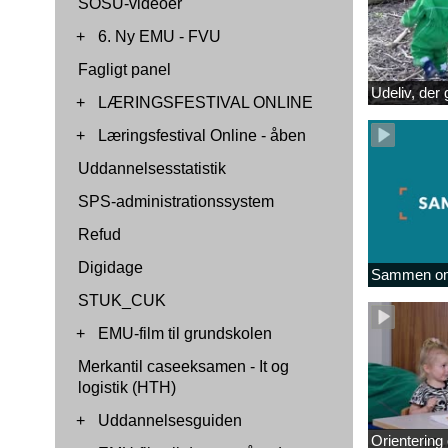
SOSU-videoer
+
6. Ny EMU - FVU
Fagligt panel
Udeliv, der 
+
LÆRINGSFESTIVAL ONLINE
+
Læringsfestival Online - åben
Uddannelsesstatistik
SPS-administrationssystem
Refud
Digidage
Sammen om
STUK_CUK
+
EMU-film til grundskolen
Merkantil caseeksamen - It og
logistik (HTH)
+
Uddannelsesguiden
Orientering