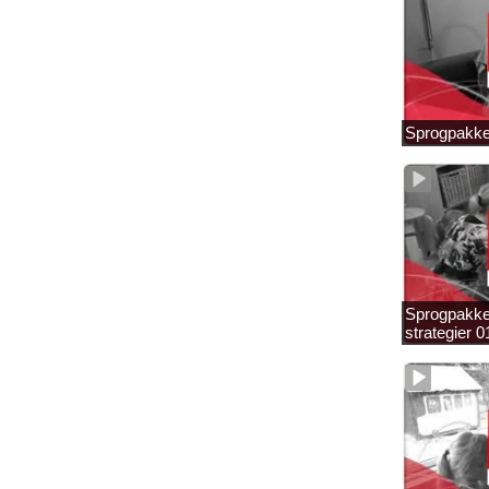
Sprogpakke
Sprogpakke
strategier 0