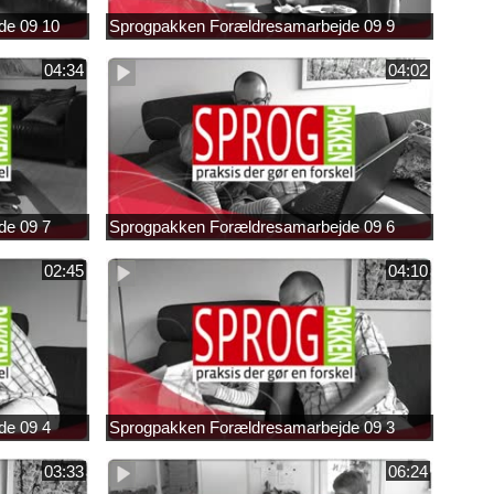
de 09 10
Sprogpakken Forældresamarbejde 09 9
04:34
04:02
de 09 7
Sprogpakken Forældresamarbejde 09 6
02:45
04:10
de 09 4
Sprogpakken Forældresamarbejde 09 3
03:33
06:24