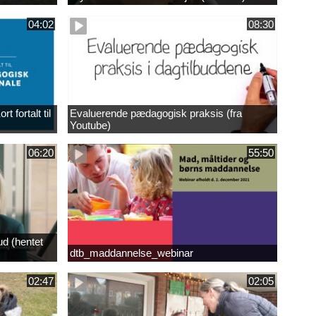
04:02
08:30
 fortalt til
Evaluerende pædagogisk praksis (fra
)
Youtube)
06:20
55:50
ud (hentet
dtb_maddannelse_webinar
02:47
02:05