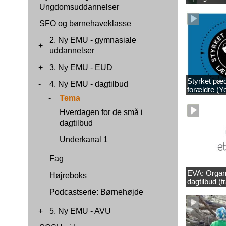
Ungdomsuddannelser
SFO og børnehaveklasse
2. Ny EMU - gymnasiale
+
uddannelser
+
3. Ny EMU - EUD
Styrket pæda
-
4. Ny EMU - dagtilbud
forældre (Y
-
Tema
Hverdagen for de små i
dagtilbud
Underkanal 1
Fag
EVA: Organi
Højreboks
dagtilbud (f
Podcastserie: Børnehøjde
+
5. Ny EMU - AVU