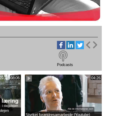
Podcasts
08:06
04:26
plejen
Styrket forældresamarbejde (Youtube)