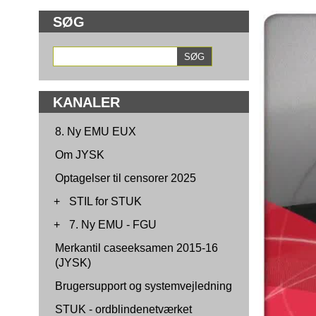
SØG
KANALER
8. Ny EMU EUX
Om JYSK
Optagelser til censorer 2025
+
STIL for STUK
+
7. Ny EMU - FGU
Merkantil caseeksamen 2015-16
(JYSK)
Brugersupport og systemvejledning
STUK - ordblindenetværket