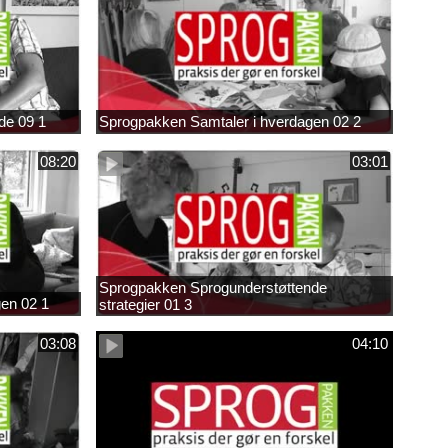
de 09 1
Sprogpakken Samtaler i hverdagen 02 2
08:20
03:01
Sprogpakken Sprogunderstøttende
en 02 1
strategier 01 3
03:08
04:10