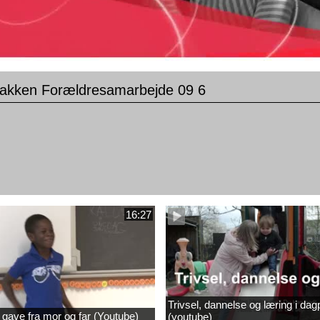
akken Forældresamarbejde 09 6
16:27
Trivsel, dannelse og læring i dag
 gave fra mor og far (Youtube)
(youtube)