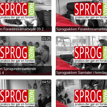
n Forældresamarbejde 09 2
Sprogpakken Forældresamarbej
03:25
n Sprogunderstøttende
Sprogpakken Samtaler i hverdag
1 4
04:52