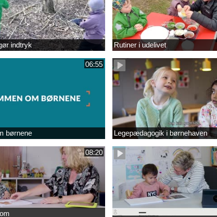
gør indtryk
Rutiner i udelivet
06:55
 børnene
Legepædagogik i børnehaven
08:20
 om