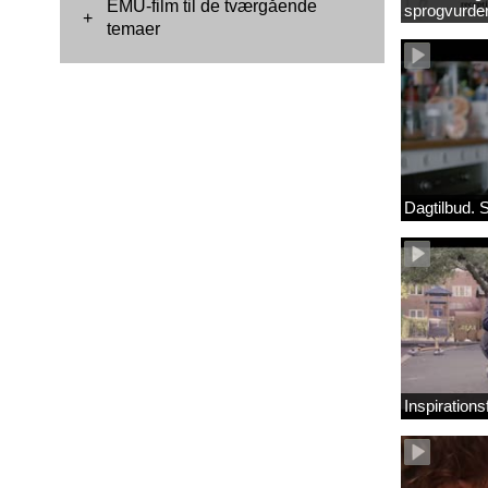
EMU-film til de tværgående
sprogvurde
+
temaer
Dagtilbud. 
Inspirations