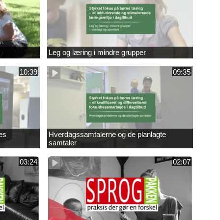
Leg og læring i mindre grupper
10:39
09:35
es
Hverdagssamtalerne og de planlagte
samtaler
03:24
02:07