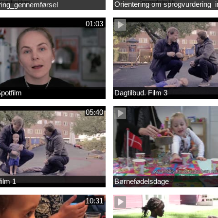
Orientering om sprogvurdering_i
ring_gennemførsel
01:03
Spotfilm
Dagtilbud. Film 3
05:40
film 1
Børnefødelsdage
10:31