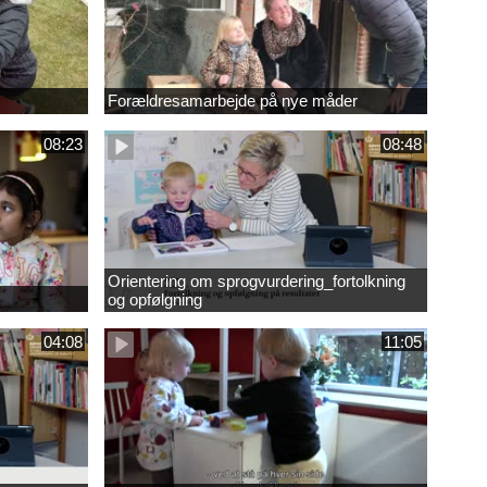
Forældresamarbejde på nye måder
08:23
08:48
Orientering om sprogvurdering_fortolkning
og opfølgning
04:08
11:05