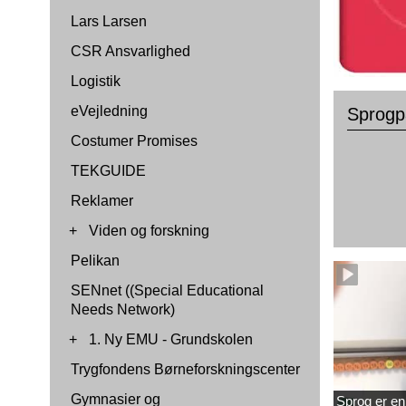
Lars Larsen
CSR Ansvarlighed
Logistik
eVejledning
Sprogp
Costumer Promises
TEKGUIDE
Reklamer
+
Viden og forskning
Pelikan
SENnet ((Special Educational
Needs Network)
+
1. Ny EMU - Grundskolen
Trygfondens Børneforskningscenter
Gymnasier og
Sprog er en