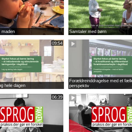
 maden
Samtaler med børn
09:54
Forældreinddragelse med et fæll
ng hele dagen
perspektiv
06:39