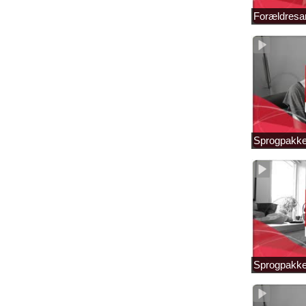
Forældresam
Sprogpakke
Sprogpakke