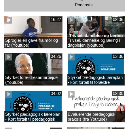
Podcasts
16:27
08:06
Sprog er en gave fra mor og
Trivsel, dannelse og læring i
far (Youtube)
dagplejen (youtube)
04:26
03:36
Styrket forældresamarbejde
Styrket pædagogisk læreplan
(Youtube)
- kort fortalt til forældre
(Youtube)
04:02
08:30
Styrket pædagogisk læreplan
Evaluerende pædagogisk
- Kort fortalt til pædagogisk
praksis (fra Youtube)
personale /Youtube)