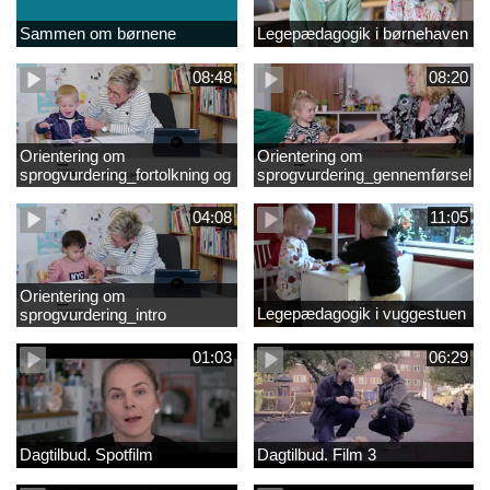
Sammen om børnene
Legepædagogik i børnehaven
08:48
08:20
Orientering om
Orientering om
sprogvurdering_fortolkning og
sprogvurdering_gennemførsel
opfølgning
04:08
11:05
Orientering om
Legepædagogik i vuggestuen
sprogvurdering_intro
01:03
06:29
Dagtilbud. Spotfilm
Dagtilbud. Film 3