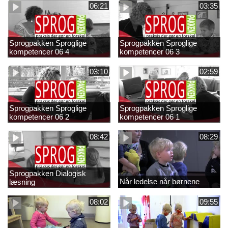
06:21
03:35
Sprogpakken Sproglige
Sprogpakken Sproglige
kompetencer 06 4
kompetencer 06 3
03:10
02:59
Sprogpakken Sproglige
Sprogpakken Sproglige
kompetencer 06 2
kompetencer 06 1
08:42
08:29
Sprogpakken Dialogisk
Når ledelse når børnene
læsning
08:02
09:55