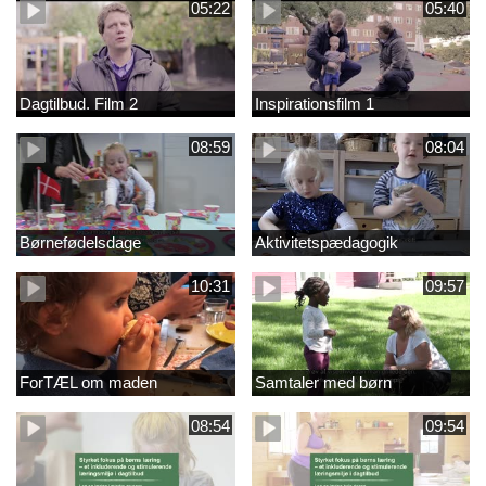
05:22
05:40
Dagtilbud. Film 2
Inspirationsfilm 1
08:59
08:04
Børnefødelsdage
Aktivitetspædagogik
10:31
09:57
ForTÆL om maden
Samtaler med børn
08:54
09:54