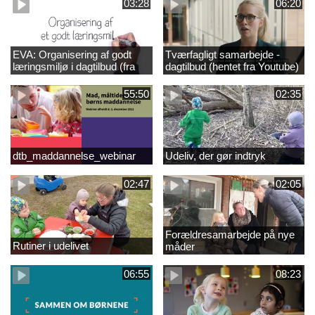
03:28
06:20
EVA: Organisering af godt
Tværfagligt samarbejde -
læringsmiljø i dagtilbud (fra
dagtilbud (hentet fra Youtube)
Youtube)
55:50
02:35
dtb_maddannelse_webinar
Udeliv, der gør indtryk
02:47
02:05
Forældresamarbejde på nye
Rutiner i udelivet
måder
06:55
08:23