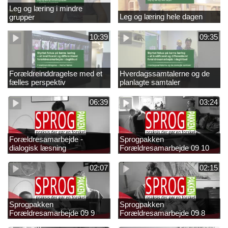
Leg og læring i mindre
Leg og læring hele dagen
grupper
10:39
09:35
Forældreinddragelse med et
Hverdagssamtalerne og de
fælles perspektiv
planlagte samtaler
06:39
03:24
Forældresamarbejde -
Sprogpakken
dialogisk læsning
Forældresamarbejde 09 10
02:07
02:15
Sprogpakken
Sprogpakken
Forældresamarbejde 09 9
Forældresamarbejde 09 8