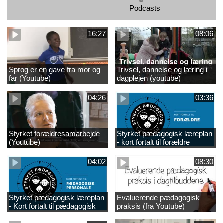
Podcasts
16:27
08:06
Sprog er en gave fra mor og
Trivsel, dannelse og læring i
far (Youtube)
dagplejen (youtube)
04:26
03:36
Styrket forældresamarbejde
Styrket pædagogisk læreplan
(Youtube)
- kort fortalt til forældre
(Youtube)
04:02
08:30
Styrket pædagogisk læreplan
Evaluerende pædagogisk
- Kort fortalt til pædagogisk
praksis (fra Youtube)
personale /Youtube)