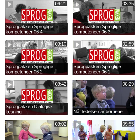
06:21
03:35
Sprogpakken Sproglige
Sprogpakken Sproglige
kompetencer 06 4
kompetencer 06 3
03:10
02:59
Sprogpakken Sproglige
Sprogpakken Sproglige
kompetencer 06 2
kompetencer 06 1
08:42
08:29
Sprogpakken Dialogisk
Når ledelse når børnene
læsning
08:02
09:55