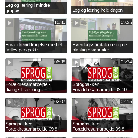
Leg og læring i mindre
Leg og læring hele dagen
grupper
10:39
09:35
Forældreinddragelse med et
Hverdagssamtalerne og de
fælles perspektiv
planlagte samtaler
06:39
03:24
Forældresamarbejde -
Sprogpakken
dialogisk læsning
Forældresamarbejde 09 10
02:07
02:15
Sprogpakken
Sprogpakken
Forældresamarbejde 09 9
Forældresamarbejde 09 8