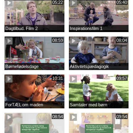
05:22
05:40
Dagtilbud. Film 2
Inspirationsfilm 1
08:59
08:04
Børnefødelsdage
Aktivitetspædagogik
10:31
09:57
ForTÆL om maden
Samtaler med børn
08:54
09:54