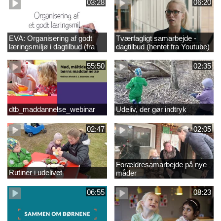
03:28
06:20
EVA: Organisering af godt
Tværfagligt samarbejde -
læringsmiljø i dagtilbud (fra
dagtilbud (hentet fra Youtube)
Youtube)
55:50
02:35
dtb_maddannelse_webinar
Udeliv, der gør indtryk
02:47
02:05
Forældresamarbejde på nye
Rutiner i udelivet
måder
06:55
08:23