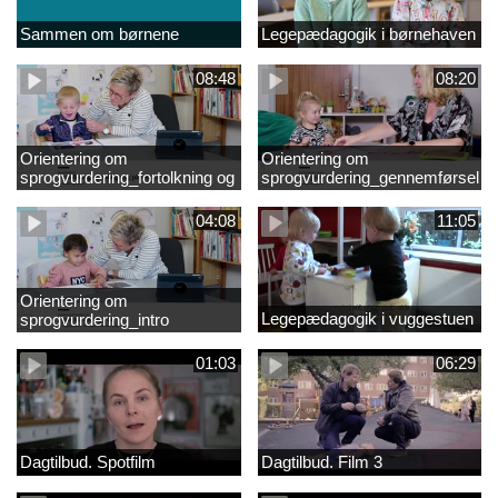
Sammen om børnene
Legepædagogik i børnehaven
08:48
08:20
Orientering om
Orientering om
sprogvurdering_fortolkning og
sprogvurdering_gennemførsel
opfølgning
04:08
11:05
Orientering om
Legepædagogik i vuggestuen
sprogvurdering_intro
01:03
06:29
Dagtilbud. Spotfilm
Dagtilbud. Film 3