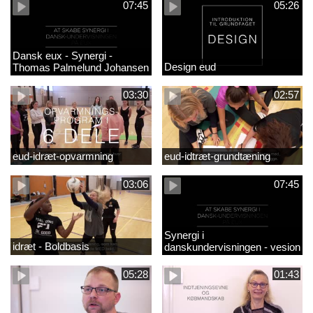
07:45
05:26
Dansk eux - Synergi -
Design eud
Thomas Palmelund Johansen
03:30
02:57
eud-idræt-opvarmning
eud-idtræt-grundtæning
03:06
07:45
Synergi i
idræt - Boldbasis
danskundervisningen - vesion
2
05:28
01:43