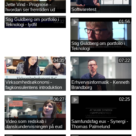
Jette Vind - Prognose -
Softwaretest
hvordan ser fremtiden ud
Stig Guldberg om portfolio i
03:32
01:56
Teknologi - lydfil
Stig Guldberg om portfolio i
Teknologi
04:39
07:22
Virksomhedsøkonomi -
Erhvervsinformatik - Kenneth
fagkonsulentens introduktion
Brandborg
til faget 2
06:27
02:25
Video som redskab i
Samfundsfag eux - Synergi -
danskundervisningen på eud
Thomas Palmelund