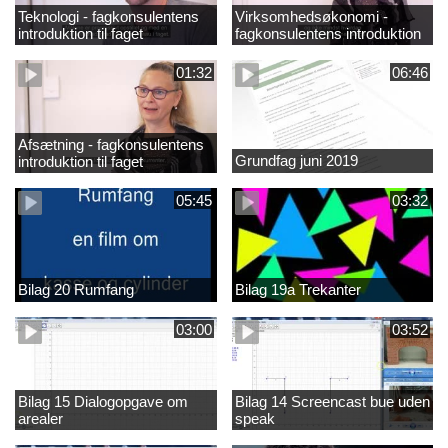
Teknologi - fagkonsulentens
Virksomhedsøkonomi -
introduktion til faget
fagkonsulentens introduktion
til faget
01:32
06:46
Afsætning - fagkonsulentens
Grundfag juni 2019
introduktion til faget
05:45
03:32
Bilag 20 Rumfang
Bilag 19a Trekanter
03:00
03:52
Bilag 15 Dialogopgave om
Bilag 14 Screencast bue uden
arealer
speak