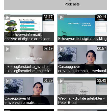
Podcasts
31:17
30:14
eud-erhvervsinformatik-
Erhvervsrettet digital udvikling
analyse af digitale artefakter-
peter bruus
03:19
00:57
teknologiforståelse_hvad er
Caseopgaver -
teknologiforståelse_engelsk
erhvervsinformatik - merkantil
01:29
33:49
Caseopgaver til
Webinar - digitale artefakter -
erhvervsinformatik
Peter Bruus