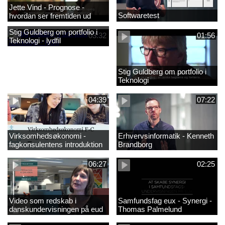
Jette Vind - Prognose -
Softwaretest
hvordan ser fremtiden ud
Stig Guldberg om portfolio i
03:32
01:56
Teknologi - lydfil
Stig Guldberg om portfolio i
Teknologi
04:39
07:22
Virksomhedsøkonomi -
Erhvervsinformatik - Kenneth
fagkonsulentens introduktion
Brandborg
til faget 2
06:27
02:25
Video som redskab i
Samfundsfag eux - Synergi -
danskundervisningen på eud
Thomas Palmelund