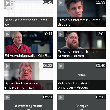
01:42
12:33
Bilag 8a Screencast Ohms
Erhvervsinformatik - Peter
lov
Bruus 1
10:44
12:01
Erhvervsinformatik - Lars
Erhvervsinformatik - Ole Raal
Kristian Clausen
06:33
09:40
Bjarne Andersen - om
Video 5 - Didaktiske
erhvervsinformatik
principper - Proces
05:24
07:41