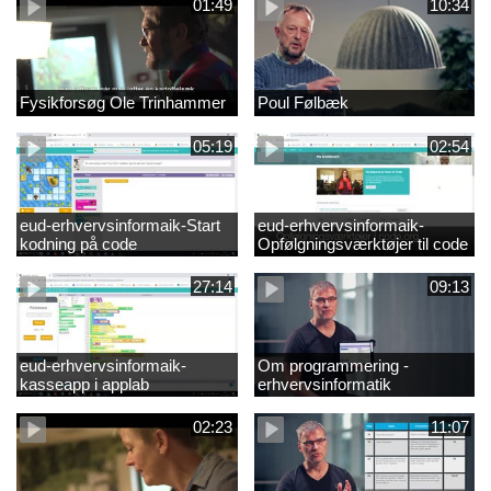
01:49
10:34
Fysikforsøg Ole Trinhammer
Poul Følbæk
05:19
02:54
eud-erhvervsinformaik-Start
eud-erhvervsinformaik-
kodning på code
Opfølgningsværktøjer til code
27:14
09:13
eud-erhvervsinformaik-
Om programmering -
kasseapp i applab
erhvervsinformatik
02:23
11:07