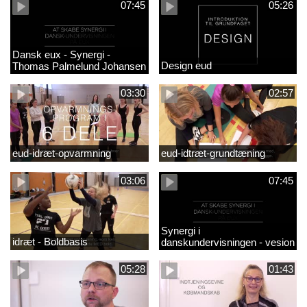
07:45
05:26
Dansk eux - Synergi -
Design eud
Thomas Palmelund Johansen
03:30
02:57
eud-idræt-opvarmning
eud-idtræt-grundtæning
03:06
07:45
Synergi i
idræt - Boldbasis
danskundervisningen - vesion
2
05:28
01:43