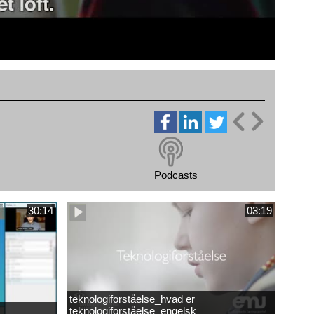
Podcasts
30:14
03:19
teknologiforståelse_hvad er
teknologiforståelse_engelsk