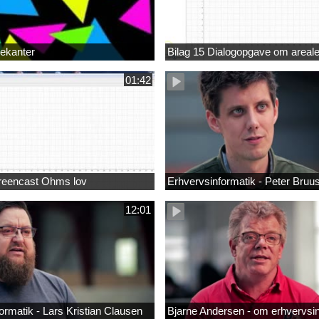
rekanter
Bilag 15 Dialogopgave om areale
01:42
creencast Ohms lov
Erhvervsinformatik - Peter Bruu
12:01
ormatik - Lars Kristian Clausen
Bjarne Andersen - om erhvervsi