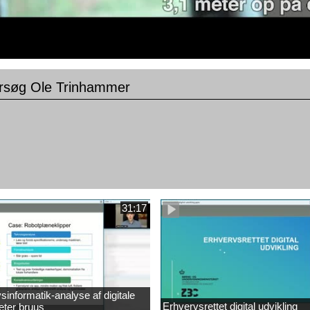
orsøg Ole Trinhammer
31:17
sinformatik-analyse af digitale
Erhvervsrettet digital udvikling
eter bruus