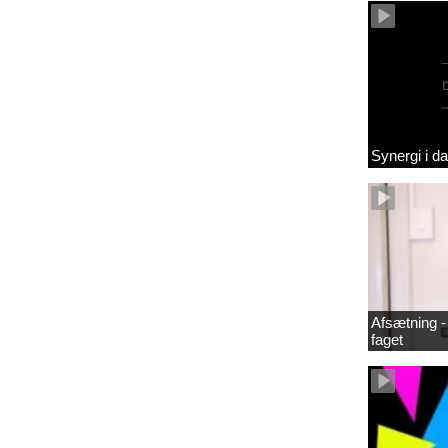
Synergi i d
Afsætning - 
faget