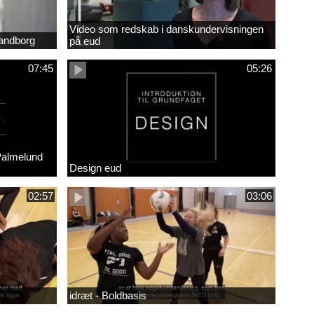
Video som redskab i danskundervisningen
randborg
på eud
07:45
05:26
Palmelund
Design eud
02:57
03:06
idræt - Boldbasis