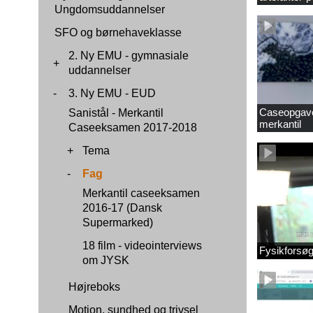
Ungdomsuddannelser
SFO og børnehaveklasse
2. Ny EMU - gymnasiale
+
uddannelser
-
3. Ny EMU - EUD
Caseopgaver
Sanistål - Merkantil
merkantil
Caseeksamen 2017-2018
+
Tema
-
Fag
Merkantil caseeksamen
2016-17 (Dansk
Supermarked)
18 film - videointerviews
Fysikforsø
om JYSK
Højreboks
Motion, sundhed og trivsel