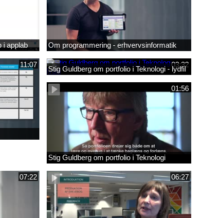
 i applab
Om programmering - erhvervsinformatik
11:07
03:32
Stig Guldberg om portfolio i Teknologi - lydfil
01:56
Stig Guldberg om portfolio i Teknologi
07:22
06:27