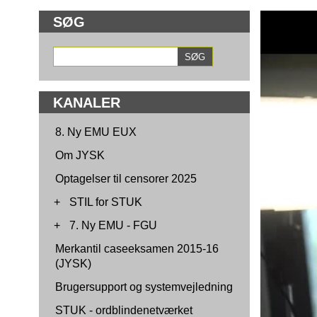
SØG
KANALER
8. Ny EMU EUX
Om JYSK
Optagelser til censorer 2025
+
STIL for STUK
+
7. Ny EMU - FGU
Merkantil caseeksamen 2015-16
(JYSK)
Brugersupport og systemvejledning
STUK - ordblindenetværket