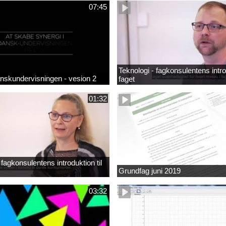
07:45
Teknologi - fagkonsulentens introd
anskundervisningen - vesion 2
faget
01:32
fagkonsulentens introduktion til
Grundfag juni 2019
03:32