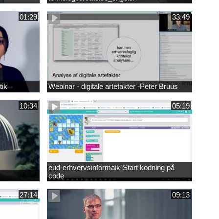
01:29
33:49
tik
Webinar - digitale artefakter -Peter Bruus
10:34
05:19
eud-erhvervsinformaik-Start kodning på
code
27:14
09:13