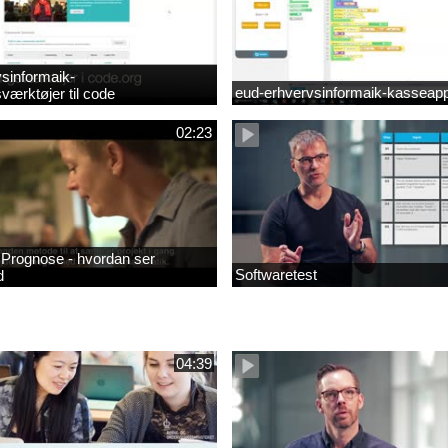
sinformaik-
eud-erhvervsinformaik-kasseapp
værktøjer til code
02:23
- Prognose - hvordan ser
Softwaretest
d
04:39