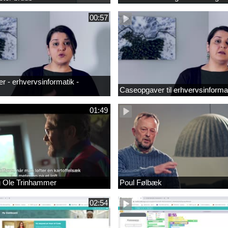
00:57
 - erhvervsinformatik -
Caseopgaver til erhvervsinforma
01:49
g Ole Trinhammer
Poul Følbæk
02:54