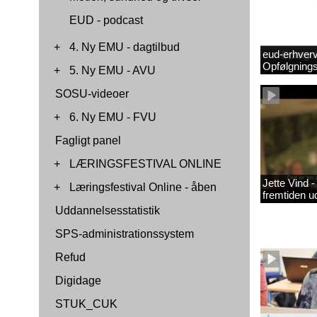
EUD - podcast
+
4. Ny EMU - dagtilbud
eud-erhverv
Opfølgnings
+
5. Ny EMU - AVU
SOSU-videoer
+
6. Ny EMU - FVU
Fagligt panel
+
LÆRINGSFESTIVAL ONLINE
Jette Vind 
+
Læringsfestival Online - åben
fremtiden u
Uddannelsesstatistik
SPS-administrationssystem
Refud
Digidage
STUK_CUK