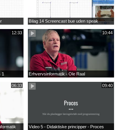
r
Bilag 14 Screencast bue uden speak
12:33
10:44
s 1
Erhvervsinformatik - Ole Raal
06:33
09:40
nformatik
Video 5 - Didaktiske principper - Proces