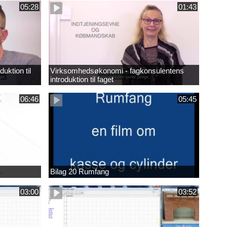
05:28
01:43
uktion til
Virksomhedsøkonomi - fagkonsulentens
introduktion til faget
06:46
05:45
Bilag 20 Rumfang
03:00
03:52