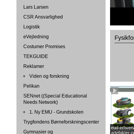
Lars Larsen
CSR Ansvarlighed
Logistik
eVejledning
Fysikf
Costumer Promises
TEKGUIDE
Reklamer
+
Viden og forskning
Pelikan
SENnet ((Special Educational
Needs Network)
+
1. Ny EMU - Grundskolen
Trygfondens Børneforskningscenter
eud-erhverv
Gymnasier og
artefakter-p