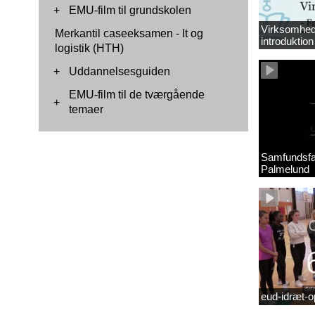
+
EMU-film til grundskolen
Virksomhed
Merkantil caseeksamen - It og
introduktion 
logistik (HTH)
+
Uddannelsesguiden
EMU-film til de tværgående
+
temaer
Samfundsfa
Palmelund
eud-idræt-