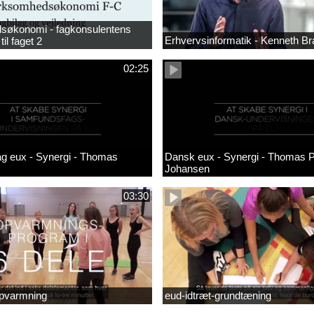
søkonomi - fagkonsulentens
Erhvervsinformatik - Kenneth B
til faget 2
02:25
g eux - Synergi - Thomas
Dansk eux - Synergi - Thomas 
Johansen
03:30
opvarmning
eud-idtræt-grundtæning