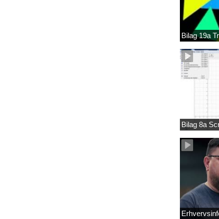
Bilag 19a T
Bilag 8a S
Erhvervsinf