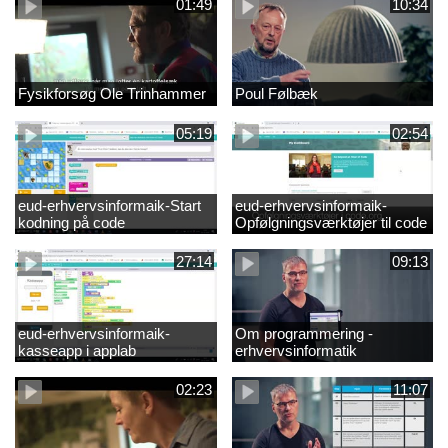
01:49
10:34
Fysikforsøg Ole Trinhammer
Poul Følbæk
05:19
02:54
eud-erhvervsinformaik-Start
eud-erhvervsinformaik-
kodning på code
Opfølgningsværktøjer til code
27:14
09:13
eud-erhvervsinformaik-
Om programmering -
kasseapp i applab
erhvervsinformatik
02:23
11:07