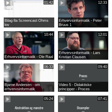
01:42
12:33
Bilag 8a Screencast Ohms
Erhvervsinformatik - Peter
lov
Bruus 1
10:44
12:01
Erhvervsinformatik - Lars
Erhvervsinformatik - Ole Raal
Kristian Clausen
06:33
09:40
Bjarne Andersen - om
Video 5 - Didaktiske
erhvervsinformatik
principper - Proces
05:24
07:41