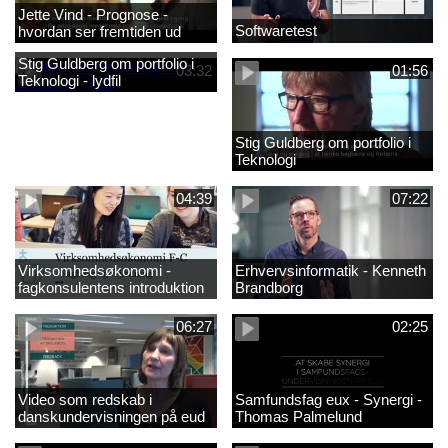
Jette Vind - Prognose -
Softwaretest
hvordan ser fremtiden ud
Stig Guldberg om portfolio i
03:32
01:56
Teknologi - lydfil
Stig Guldberg om portfolio i
Teknologi
04:39
07:22
Virksomhedsøkonomi -
Erhvervsinformatik - Kenneth
fagkonsulentens introduktion
Brandborg
til faget 2
06:27
02:25
Video som redskab i
Samfundsfag eux - Synergi -
danskundervisningen på eud
Thomas Palmelund