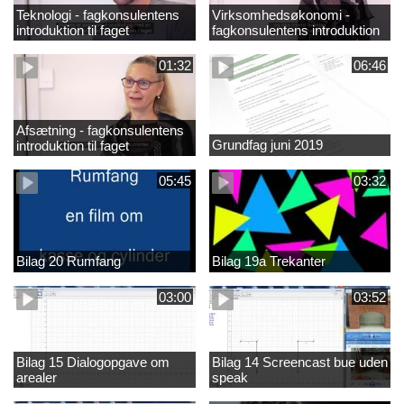
Teknologi - fagkonsulentens
Virksomhedsøkonomi -
introduktion til faget
fagkonsulentens introduktion
til faget
01:32
06:46
Afsætning - fagkonsulentens
Grundfag juni 2019
introduktion til faget
05:45
03:32
Bilag 20 Rumfang
Bilag 19a Trekanter
03:00
03:52
Bilag 15 Dialogopgave om
Bilag 14 Screencast bue uden
arealer
speak