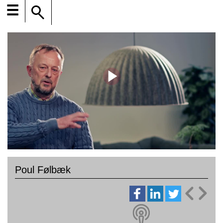
☰
Poul Følbæk