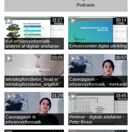
Podcasts
31:17
30:14
eud-erhvervsinformatik-
Erhvervsrettet digital udvikling
analyse af digitale artefakter-
peter bruus
03:19
00:57
teknologiforståelse_hvad er
Caseopgaver -
teknologiforståelse_engelsk
erhvervsinformatik - merkantil
01:29
33:49
Caseopgaver til
Webinar - digitale artefakter -
erhvervsinformatik
Peter Bruus