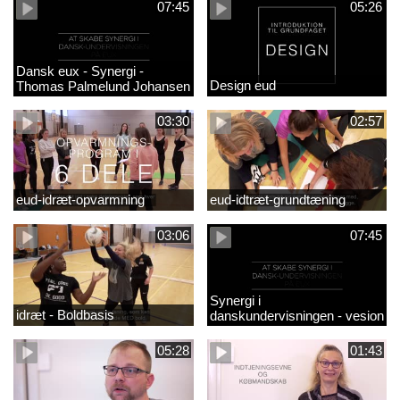
07:45
05:26
Dansk eux - Synergi -
Design eud
Thomas Palmelund Johansen
03:30
02:57
eud-idræt-opvarmning
eud-idtræt-grundtæning
03:06
07:45
Synergi i
idræt - Boldbasis
danskundervisningen - vesion
2
05:28
01:43