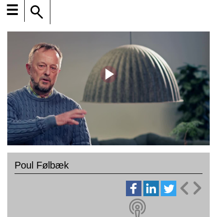
☰
Poul Følbæk