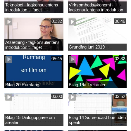
Teknologi - fagkonsulentens
Virksomhedsøkonomi -
introduktion til faget
fagkonsulentens introduktion
til faget
01:32
06:46
Afsætning - fagkonsulentens
Grundfag juni 2019
introduktion til faget
05:45
03:32
Bilag 20 Rumfang
Bilag 19a Trekanter
03:00
03:52
Bilag 15 Dialogopgave om
Bilag 14 Screencast bue uden
arealer
speak