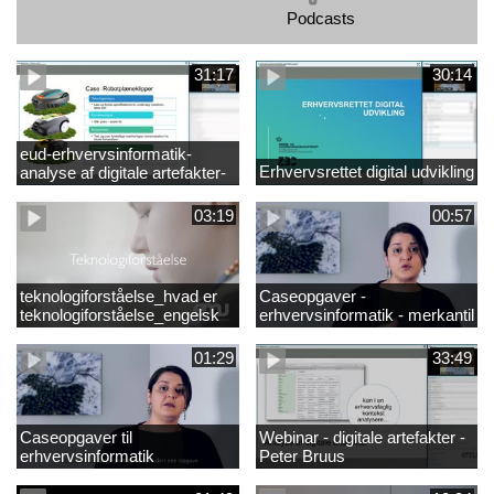
Podcasts
31:17
30:14
eud-erhvervsinformatik-
Erhvervsrettet digital udvikling
analyse af digitale artefakter-
peter bruus
03:19
00:57
teknologiforståelse_hvad er
Caseopgaver -
teknologiforståelse_engelsk
erhvervsinformatik - merkantil
01:29
33:49
Caseopgaver til
Webinar - digitale artefakter -
erhvervsinformatik
Peter Bruus