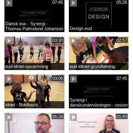
07:45
05:26
Dansk eux - Synergi -
Design eud
Thomas Palmelund Johansen
03:30
02:57
eud-idræt-opvarmning
eud-idtræt-grundtæning
03:06
07:45
Synergi i
idræt - Boldbasis
danskundervisningen - vesion
2
05:28
01:43