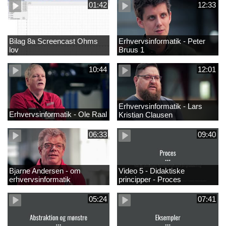
01:42
12:33
Bilag 8a Screencast Ohms
Erhvervsinformatik - Peter
lov
Bruus 1
10:44
12:01
Erhvervsinformatik - Lars
Erhvervsinformatik - Ole Raal
Kristian Clausen
06:33
09:40
Bjarne Andersen - om
Video 5 - Didaktiske
erhvervsinformatik
principper - Proces
05:24
07:41