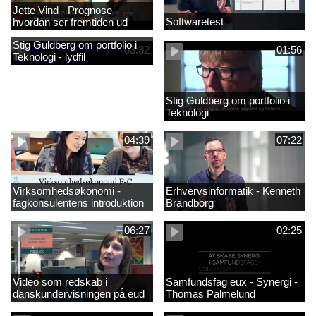
Jette Vind - Prognose -
Softwaretest
hvordan ser fremtiden ud
Stig Guldberg om portfolio i
03:32
01:56
Teknologi - lydfil
Stig Guldberg om portfolio i
Teknologi
04:39
07:22
Virksomhedsøkonomi -
Erhvervsinformatik - Kenneth
fagkonsulentens introduktion
Brandborg
til faget 2
06:27
02:25
Video som redskab i
Samfundsfag eux - Synergi -
danskundervisningen på eud
Thomas Palmelund