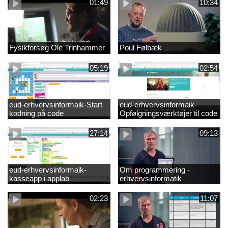
01:49
10:34
Fysikforsøg Ole Trinhammer
Poul Følbæk
05:19
02:54
eud-erhvervsinformaik-Start
eud-erhvervsinformaik-
kodning på code
Opfølgningsværktøjer til code
27:14
09:13
eud-erhvervsinformaik-
Om programmering -
kasseapp i applab
erhvervsinformatik
02:23
11:07