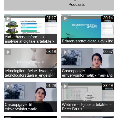
Podcasts
31:17
30:14
eud-erhvervsinformatik-
Erhvervsrettet digital udvikling
analyse af digitale artefakter-
peter bruus
03:19
00:57
teknologiforståelse_hvad er
Caseopgaver -
teknologiforståelse_engelsk
erhvervsinformatik - merkantil
01:29
33:49
Caseopgaver til
Webinar - digitale artefakter -
erhvervsinformatik
Peter Bruus