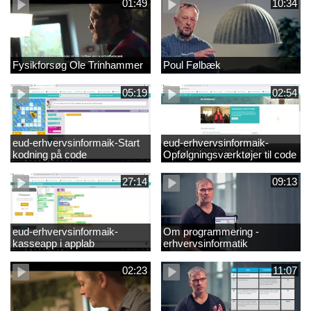
01:49
10:34
Fysikforsøg Ole Trinhammer
Poul Følbæk
05:19
02:54
eud-erhvervsinformaik-Start
eud-erhvervsinformaik-
kodning på code
Opfølgningsværktøjer til code
27:14
09:13
eud-erhvervsinformaik-
Om programmering -
kasseapp i applab
erhvervsinformatik
02:23
11:07