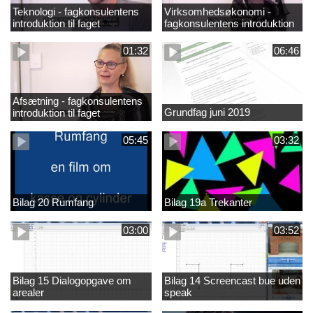
Teknologi - fagkonsulentens
Virksomhedsøkonomi -
introduktion til faget
fagkonsulentens introduktion
til faget
01:32
06:46
Afsætning - fagkonsulentens
Grundfag juni 2019
introduktion til faget
05:45
03:32
Bilag 20 Rumfang
Bilag 19a Trekanter
03:00
03:52
Bilag 15 Dialogopgave om
Bilag 14 Screencast bue uden
arealer
speak