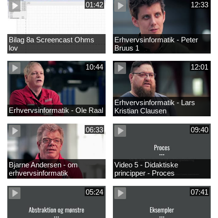
01:42
12:33
Bilag 8a Screencast Ohms
Erhvervsinformatik - Peter
lov
Bruus 1
10:44
12:01
Erhvervsinformatik - Lars
Erhvervsinformatik - Ole Raal
Kristian Clausen
06:33
09:40
Bjarne Andersen - om
Video 5 - Didaktiske
erhvervsinformatik
principper - Proces
05:24
07:41