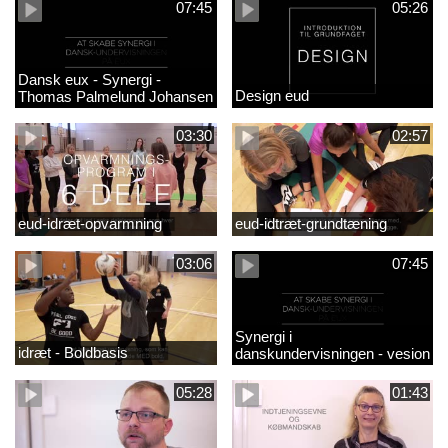
07:45
05:26
Dansk eux - Synergi -
Design eud
Thomas Palmelund Johansen
03:30
02:57
eud-idræt-opvarmning
eud-idtræt-grundtæning
03:06
07:45
Synergi i
idræt - Boldbasis
danskundervisningen - vesion
2
05:28
01:43