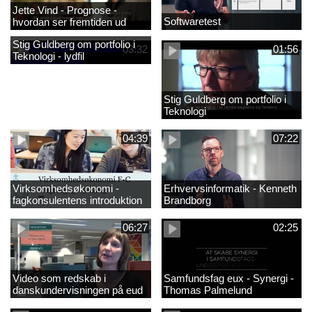
Jette Vind - Prognose -
Softwaretest
hvordan ser fremtiden ud
Stig Guldberg om portfolio i
03:32
01:56
Teknologi - lydfil
Stig Guldberg om portfolio i
Teknologi
04:39
07:22
Virksomhedsøkonomi -
Erhvervsinformatik - Kenneth
fagkonsulentens introduktion
Brandborg
til faget 2
06:27
02:25
Video som redskab i
Samfundsfag eux - Synergi -
danskundervisningen på eud
Thomas Palmelund