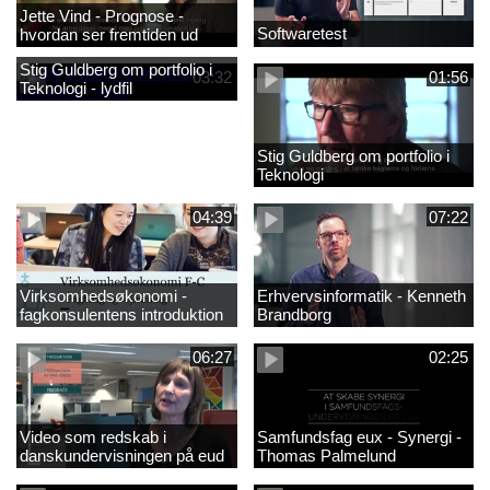
Jette Vind - Prognose -
Softwaretest
hvordan ser fremtiden ud
Stig Guldberg om portfolio i
03:32
01:56
Teknologi - lydfil
Stig Guldberg om portfolio i
Teknologi
04:39
07:22
Virksomhedsøkonomi -
Erhvervsinformatik - Kenneth
fagkonsulentens introduktion
Brandborg
til faget 2
06:27
02:25
Video som redskab i
Samfundsfag eux - Synergi -
danskundervisningen på eud
Thomas Palmelund