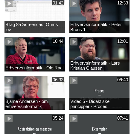
01:42
12:33
Bilag 8a Screencast Ohms
Erhvervsinformatik - Peter
lov
Bruus 1
10:44
12:01
Erhvervsinformatik - Lars
Erhvervsinformatik - Ole Raal
Kristian Clausen
06:33
09:40
Bjarne Andersen - om
Video 5 - Didaktiske
erhvervsinformatik
principper - Proces
05:24
07:41