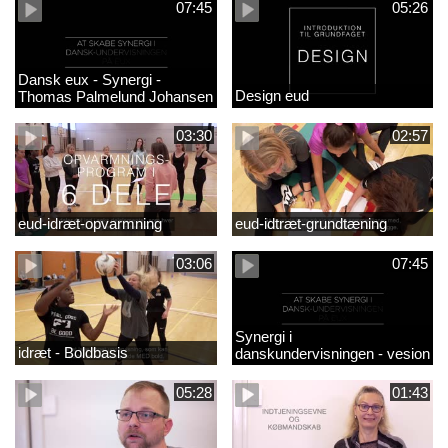
07:45
05:26
Dansk eux - Synergi -
Design eud
Thomas Palmelund Johansen
03:30
02:57
eud-idræt-opvarmning
eud-idtræt-grundtæning
03:06
07:45
Synergi i
idræt - Boldbasis
danskundervisningen - vesion
2
05:28
01:43