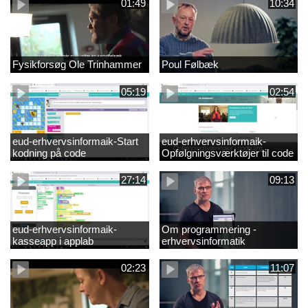
01:49
10:34
Fysikforsøg Ole Trinhammer
Poul Følbæk
05:19
02:54
eud-erhvervsinformaik-Start
eud-erhvervsinformaik-
kodning på code
Opfølgningsværktøjer til code
27:14
09:13
eud-erhvervsinformaik-
Om programmering -
kasseapp i applab
erhvervsinformatik
02:23
11:07