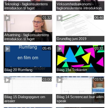
Teknologi - fagkonsulentens
Virksomhedsøkonomi -
introduktion til faget
fagkonsulentens introduktion
til faget
01:32
06:46
Afsætning - fagkonsulentens
Grundfag juni 2019
introduktion til faget
05:45
03:32
Bilag 20 Rumfang
Bilag 19a Trekanter
03:00
03:52
Bilag 15 Dialogopgave om
Bilag 14 Screencast bue uden
arealer
speak