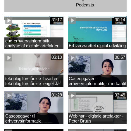
Podcasts
31:17
30:14
eud-erhvervsinformatik-
Erhvervsrettet digital udvikling
analyse af digitale artefakter-
peter bruus
03:19
00:57
teknologiforståelse_hvad er
Caseopgaver -
teknologiforståelse_engelsk
erhvervsinformatik - merkantil
01:29
33:49
Caseopgaver til
Webinar - digitale artefakter -
erhvervsinformatik
Peter Bruus