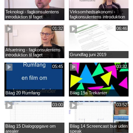
Teknologi - fagkonsulentens
Virksomhedsøkonomi -
introduktion til faget
fagkonsulentens introduktion
til faget
01:32
06:46
Afsætning - fagkonsulentens
Grundfag juni 2019
introduktion til faget
05:45
03:32
Bilag 20 Rumfang
Bilag 19a Trekanter
03:00
03:52
Bilag 15 Dialogopgave om
Bilag 14 Screencast bue uden
arealer
speak