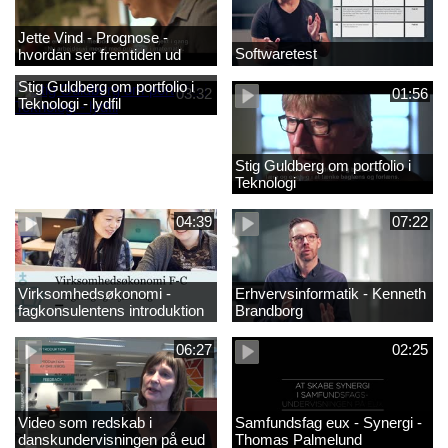
Jette Vind - Prognose -
Softwaretest
hvordan ser fremtiden ud
Stig Guldberg om portfolio i
03:32
01:56
Teknologi - lydfil
Stig Guldberg om portfolio i
Teknologi
04:39
07:22
Virksomhedsøkonomi -
Erhvervsinformatik - Kenneth
fagkonsulentens introduktion
Brandborg
til faget 2
06:27
02:25
Video som redskab i
Samfundsfag eux - Synergi -
danskundervisningen på eud
Thomas Palmelund