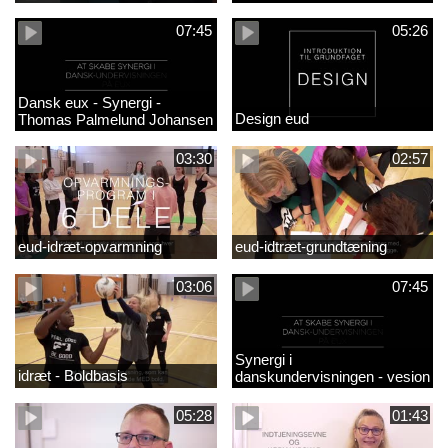
07:45
05:26
Dansk eux - Synergi -
Design eud
Thomas Palmelund Johansen
03:30
02:57
eud-idræt-opvarmning
eud-idtræt-grundtæning
03:06
07:45
Synergi i
idræt - Boldbasis
danskundervisningen - vesion
2
05:28
01:43