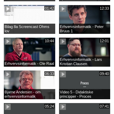
01:42
12:33
Bilag 8a Screencast Ohms
Erhvervsinformatik - Peter
lov
Bruus 1
10:44
12:01
Erhvervsinformatik - Lars
Erhvervsinformatik - Ole Raal
Kristian Clausen
06:33
09:40
Bjarne Andersen - om
Video 5 - Didaktiske
erhvervsinformatik
principper - Proces
05:24
07:41