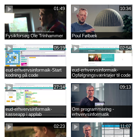
01:49
10:34
Fysikforsøg Ole Trinhammer
Poul Følbæk
05:19
02:54
eud-erhvervsinformaik-Start
eud-erhvervsinformaik-
kodning på code
Opfølgningsværktøjer til code
27:14
09:13
eud-erhvervsinformaik-
Om programmering -
kasseapp i applab
erhvervsinformatik
02:23
11:07