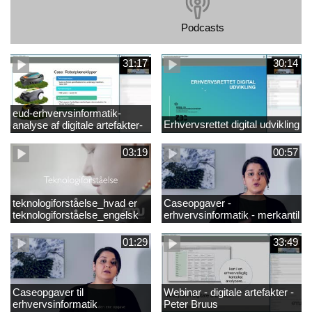
Podcasts
31:17
30:14
eud-erhvervsinformatik-
Erhvervsrettet digital udvikling
analyse af digitale artefakter-
peter bruus
03:19
00:57
teknologiforståelse_hvad er
Caseopgaver -
teknologiforståelse_engelsk
erhvervsinformatik - merkantil
01:29
33:49
Caseopgaver til
Webinar - digitale artefakter -
erhvervsinformatik
Peter Bruus