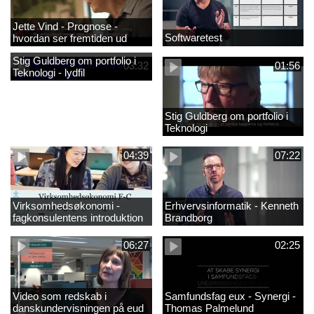
Jette Vind - Prognose -
Softwaretest
hvordan ser fremtiden ud
Stig Guldberg om portfolio i
03:32
01:56
Teknologi - lydfil
Stig Guldberg om portfolio i
Teknologi
04:39
07:22
Virksomhedsøkonomi -
Erhvervsinformatik - Kenneth
fagkonsulentens introduktion
Brandborg
til faget 2
06:27
02:25
Video som redskab i
Samfundsfag eux - Synergi -
danskundervisningen på eud
Thomas Palmelund