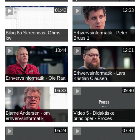
01:42
12:33
Bilag 8a Screencast Ohms
Erhvervsinformatik - Peter
lov
Bruus 1
10:44
12:01
Erhvervsinformatik - Lars
Erhvervsinformatik - Ole Raal
Kristian Clausen
06:33
09:40
Bjarne Andersen - om
Video 5 - Didaktiske
erhvervsinformatik
principper - Proces
05:24
07:41