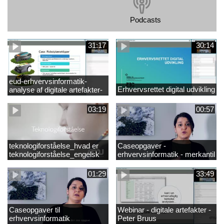
Podcasts
31:17
30:14
eud-erhvervsinformatik-
Erhvervsrettet digital udvikling
analyse af digitale artefakter-
peter bruus
03:19
00:57
teknologiforståelse_hvad er
Caseopgaver -
teknologiforståelse_engelsk
erhvervsinformatik - merkantil
01:29
33:49
Caseopgaver til
Webinar - digitale artefakter -
erhvervsinformatik
Peter Bruus