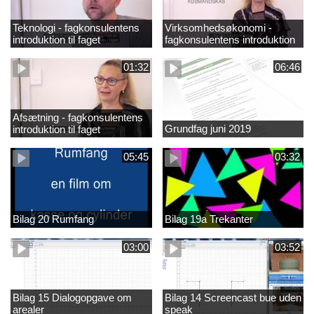
Teknologi - fagkonsulentens
Virksomhedsøkonomi -
introduktion til faget
fagkonsulentens introduktion
til faget
01:32
06:46
Afsætning - fagkonsulentens
Grundfag juni 2019
introduktion til faget
05:45
03:32
Bilag 20 Rumfang
Bilag 19a Trekanter
03:00
03:52
Bilag 15 Dialogopgave om
Bilag 14 Screencast bue uden
arealer
speak