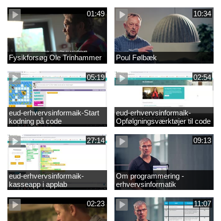
01:49
10:34
Fysikforsøg Ole Trinhammer
Poul Følbæk
05:19
02:54
eud-erhvervsinformaik-Start
eud-erhvervsinformaik-
kodning på code
Opfølgningsværktøjer til code
27:14
09:13
eud-erhvervsinformaik-
Om programmering -
kasseapp i applab
erhvervsinformatik
02:23
11:07