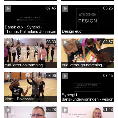
07:45
05:26
Dansk eux - Synergi -
Design eud
Thomas Palmelund Johansen
03:30
02:57
eud-idræt-opvarmning
eud-idtræt-grundtæning
03:06
07:45
Synergi i
idræt - Boldbasis
danskundervisningen - vesion
2
05:28
01:43