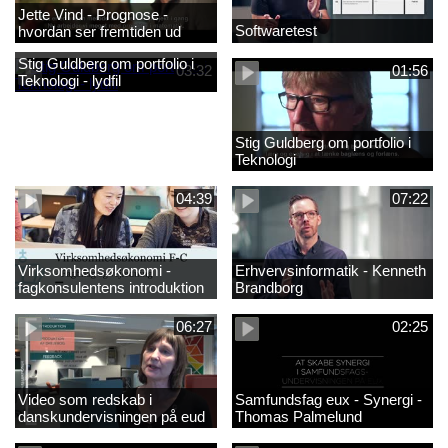
Jette Vind - Prognose -
Softwaretest
hvordan ser fremtiden ud
Stig Guldberg om portfolio i
03:32
01:56
Teknologi - lydfil
Stig Guldberg om portfolio i
Teknologi
04:39
07:22
Virksomhedsøkonomi -
Erhvervsinformatik - Kenneth
fagkonsulentens introduktion
Brandborg
til faget 2
06:27
02:25
Video som redskab i
Samfundsfag eux - Synergi -
danskundervisningen på eud
Thomas Palmelund