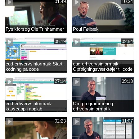
01:49
10:34
Fysikforsøg Ole Trinhammer
Poul Følbæk
05:19
02:54
eud-erhvervsinformaik-Start
eud-erhvervsinformaik-
kodning på code
Opfølgningsværktøjer til code
27:14
09:13
eud-erhvervsinformaik-
Om programmering -
kasseapp i applab
erhvervsinformatik
02:23
11:07