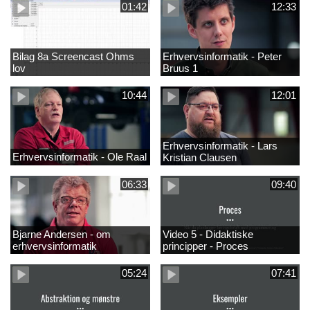
01:42
12:33
Bilag 8a Screencast Ohms
Erhvervsinformatik - Peter
lov
Bruus 1
10:44
12:01
Erhvervsinformatik - Lars
Erhvervsinformatik - Ole Raal
Kristian Clausen
06:33
09:40
Bjarne Andersen - om
Video 5 - Didaktiske
erhvervsinformatik
principper - Proces
05:24
07:41