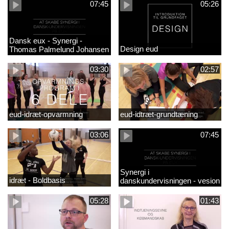
07:45
05:26
Dansk eux - Synergi -
Design eud
Thomas Palmelund Johansen
03:30
02:57
eud-idræt-opvarmning
eud-idtræt-grundtæning
03:06
07:45
Synergi i
idræt - Boldbasis
danskundervisningen - vesion
2
05:28
01:43