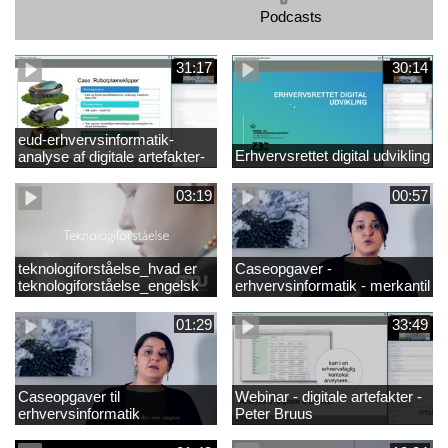
Podcasts
31:17
30:14
eud-erhvervsinformatik-
Erhvervsrettet digital udvikling
analyse af digitale artefakter-
peter bruus
03:19
00:57
teknologiforståelse_hvad er
Caseopgaver -
teknologiforståelse_engelsk
erhvervsinformatik - merkantil
01:29
33:49
Caseopgaver til
Webinar - digitale artefakter -
erhvervsinformatik
Peter Bruus