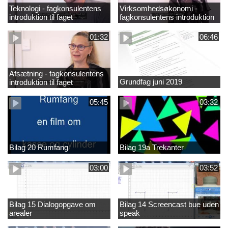
Teknologi - fagkonsulentens
Virksomhedsøkonomi -
introduktion til faget
fagkonsulentens introduktion
til faget
01:32
06:46
Afsætning - fagkonsulentens
Grundfag juni 2019
introduktion til faget
05:45
03:32
Bilag 20 Rumfang
Bilag 19a Trekanter
03:00
03:52
Bilag 15 Dialogopgave om
Bilag 14 Screencast bue uden
arealer
speak