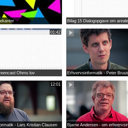
rekanter
Bilag 15 Dialogopgave om areale
01:42
creencast Ohms lov
Erhvervsinformatik - Peter Bruu
12:01
ormatik - Lars Kristian Clausen
Bjarne Andersen - om erhvervsi