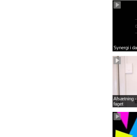
Synergi i d
Afsætning - 
faget