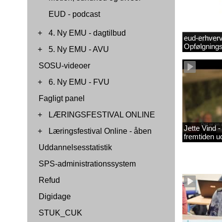
EUD - podcast
+
4. Ny EMU - dagtilbud
eud-erhverv
Opfølgnings
+
5. Ny EMU - AVU
SOSU-videoer
+
6. Ny EMU - FVU
Fagligt panel
+
LÆRINGSFESTIVAL ONLINE
Jette Vind 
+
Læringsfestival Online - åben
fremtiden u
Uddannelsesstatistik
SPS-administrationssystem
Refud
Digidage
STUK_CUK