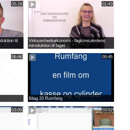
05:28
01:43
uktion til
Virksomhedsøkonomi - fagkonsulentens
introduktion til faget
06:46
05:45
Bilag 20 Rumfang
03:00
03:52