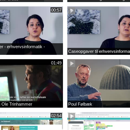
00:57
 - erhvervsinformatik -
Caseopgaver til erhvervsinforma
01:49
g Ole Trinhammer
Poul Følbæk
02:54