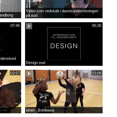
Video som redskab i danskundervisningen
randborg
på eud
07:45
05:26
Palmelund
Design eud
02:57
03:06
idræt - Boldbasis