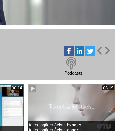
Podcasts
30:14
03:19
teknologiforståelse_hvad er
teknologiforståelse_engelsk