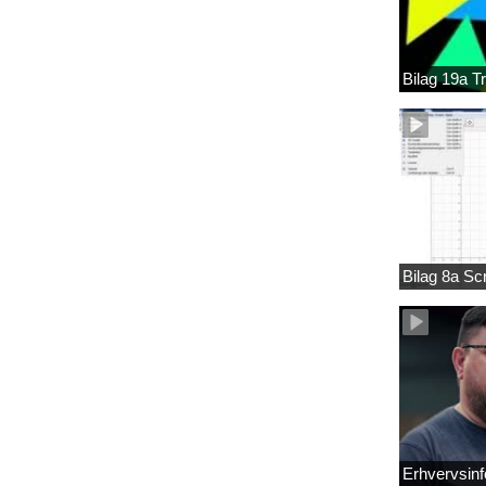
Bilag 19a T
Bilag 8a S
Erhvervsinf