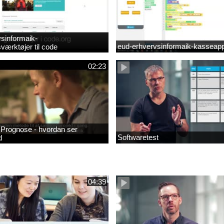
sinformaik-
eud-erhvervsinformaik-kasseapp
værktøjer til code
02:23
- Prognose - hvordan ser
Softwaretest
d
04:39