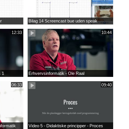
r
Bilag 14 Screencast bue uden speak
12:33
10:44
s 1
Erhvervsinformatik - Ole Raal
06:33
09:40
nformatik
Video 5 - Didaktiske principper - Proces