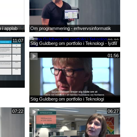
 i applab
Om programmering - erhvervsinformatik
11:07
03:32
Stig Guldberg om portfolio i Teknologi - lydfil
01:56
Stig Guldberg om portfolio i Teknologi
07:22
06:27