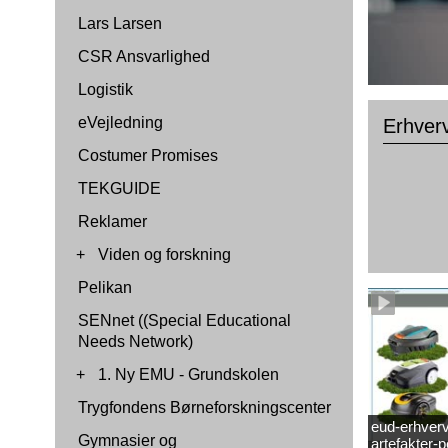
Lars Larsen
CSR Ansvarlighed
Logistik
eVejledning
Erhver
Costumer Promises
TEKGUIDE
Reklamer
+
Viden og forskning
Pelikan
SENnet ((Special Educational
Needs Network)
+
1. Ny EMU - Grundskolen
Trygfondens Børneforskningscenter
eud-erhverv
Gymnasier og
artefakter-p