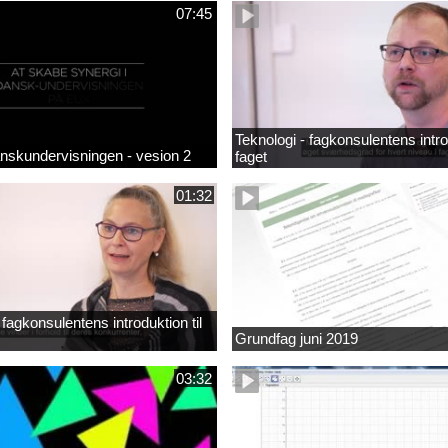
07:45
Teknologi - fagkonsulentens introd
anskundervisningen - vesion 2
faget
01:32
fagkonsulentens introduktion til
Grundfag juni 2019
03:32