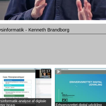
vsinformatik - Kenneth Brandborg
31:17
sinformatik-analyse af digitale
Erhvervsrettet digital udvikling
eter bruus