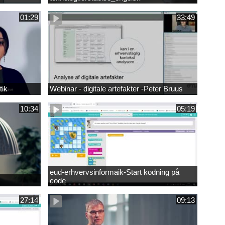
01:29
33:49
tik
Webinar - digitale artefakter -Peter Bruus
10:34
05:19
eud-erhvervsinformaik-Start kodning på
code
27:14
09:13