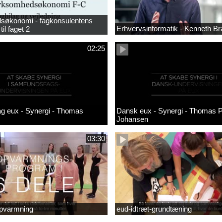
søkonomi - fagkonsulentens
Erhvervsinformatik - Kenneth B
til faget 2
02:25
g eux - Synergi - Thomas
Dansk eux - Synergi - Thomas 
Johansen
03:30
opvarmning
eud-idtræt-grundtæning