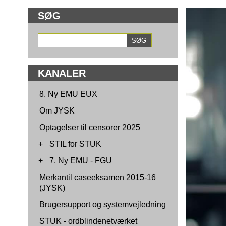
SØG
KANALER
8. Ny EMU EUX
Om JYSK
Optagelser til censorer 2025
+
STIL for STUK
+
7. Ny EMU - FGU
Merkantil caseeksamen 2015-16
(JYSK)
Brugersupport og systemvejledning
STUK - ordblindenetværket