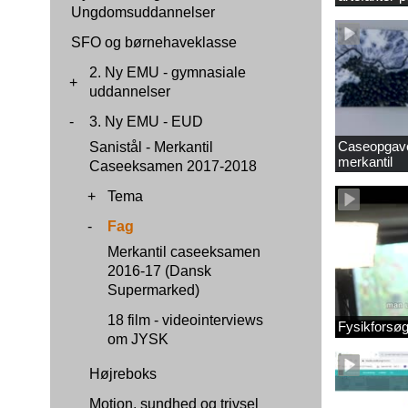
Ungdomsuddannelser
SFO og børnehaveklasse
2. Ny EMU - gymnasiale
+
uddannelser
-
3. Ny EMU - EUD
Caseopgaver
Sanistål - Merkantil
merkantil
Caseeksamen 2017-2018
+
Tema
-
Fag
Merkantil caseeksamen
2016-17 (Dansk
Supermarked)
18 film - videointerviews
Fysikforsø
om JYSK
Højreboks
Motion, sundhed og trivsel