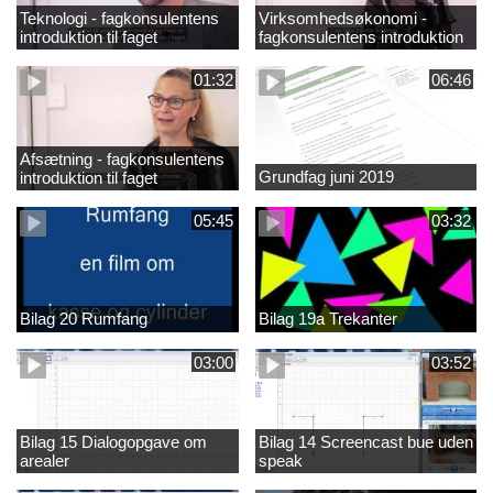
Teknologi - fagkonsulentens
Virksomhedsøkonomi -
introduktion til faget
fagkonsulentens introduktion
til faget
01:32
06:46
Afsætning - fagkonsulentens
Grundfag juni 2019
introduktion til faget
05:45
03:32
Bilag 20 Rumfang
Bilag 19a Trekanter
03:00
03:52
Bilag 15 Dialogopgave om
Bilag 14 Screencast bue uden
arealer
speak