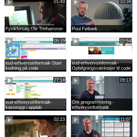
01:49
10:34
Fysikforsøg Ole Trinhammer
Poul Følbæk
05:19
02:54
eud-erhvervsinformaik-Start
eud-erhvervsinformaik-
kodning på code
Opfølgningsværktøjer til code
27:14
09:13
eud-erhvervsinformaik-
Om programmering -
kasseapp i applab
erhvervsinformatik
02:23
11:07