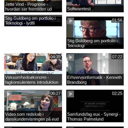
Jette Vind - Prognose -
Softwaretest
hvordan ser fremtiden ud
Stig Guldberg om portfolio i
03:32
01:56
Teknologi - lydfil
Stig Guldberg om portfolio i
Teknologi
04:39
07:22
Virksomhedsøkonomi -
Erhvervsinformatik - Kenneth
fagkonsulentens introduktion
Brandborg
til faget 2
06:27
02:25
Video som redskab i
Samfundsfag eux - Synergi -
danskundervisningen på eud
Thomas Palmelund