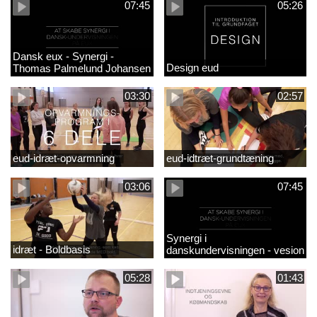
07:45
05:26
Dansk eux - Synergi -
Design eud
Thomas Palmelund Johansen
03:30
02:57
eud-idræt-opvarmning
eud-idtræt-grundtæning
03:06
07:45
Synergi i
idræt - Boldbasis
danskundervisningen - vesion
2
05:28
01:43