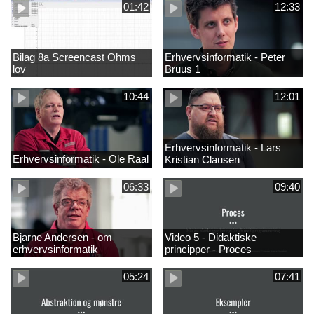
01:42
12:33
Bilag 8a Screencast Ohms
Erhvervsinformatik - Peter
lov
Bruus 1
10:44
12:01
Erhvervsinformatik - Lars
Erhvervsinformatik - Ole Raal
Kristian Clausen
06:33
09:40
Bjarne Andersen - om
Video 5 - Didaktiske
erhvervsinformatik
principper - Proces
05:24
07:41