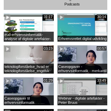
Podcasts
31:17
30:14
eud-erhvervsinformatik-
Erhvervsrettet digital udvikling
analyse af digitale artefakter-
peter bruus
03:19
00:57
teknologiforståelse_hvad er
Caseopgaver -
teknologiforståelse_engelsk
erhvervsinformatik - merkantil
01:29
33:49
Caseopgaver til
Webinar - digitale artefakter -
erhvervsinformatik
Peter Bruus