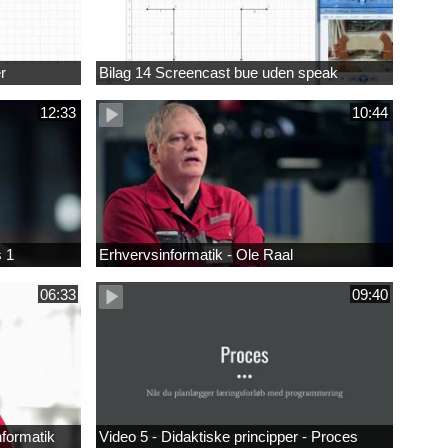
r
Bilag 14 Screencast bue uden speak
12:33
10:44
s 1
Erhvervsinformatik - Ole Raal
06:33
09:40
nformatik
Video 5 - Didaktiske principper - Proces