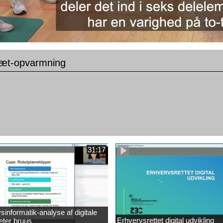
ræt-opvarmning
31:17
sinformatik-analyse af digitale
Erhvervsrettet digital udvikling
eter bruus