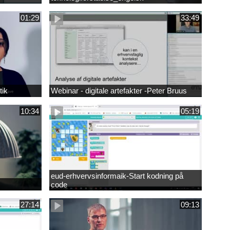
01:29
33:49
tik
Webinar - digitale artefakter -Peter Bruus
10:34
05:19
eud-erhvervsinformaik-Start kodning på
code
27:14
09:13