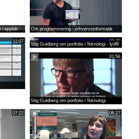
 i applab
Om programmering - erhvervsinformatik
11:07
03:32
Stig Guldberg om portfolio i Teknologi - lydfil
01:56
Stig Guldberg om portfolio i Teknologi
07:22
06:27