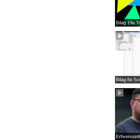
Bilag 19a T
Bilag 8a S
Erhvervsinf