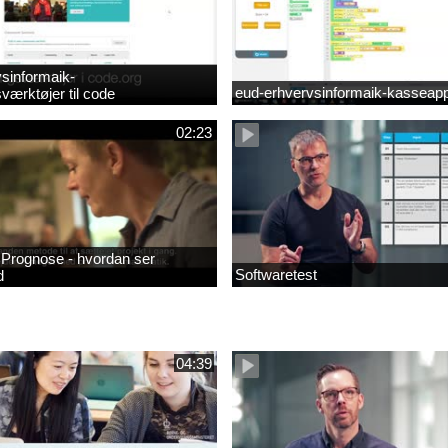
sinformaik-
eud-erhvervsinformaik-kasseapp
værktøjer til code
02:23
- Prognose - hvordan ser
Softwaretest
d
04:39