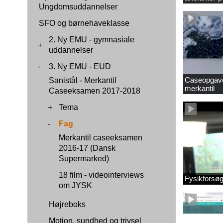
Ungdomsuddannelser
SFO og børnehaveklasse
2. Ny EMU - gymnasiale
+
uddannelser
-
3. Ny EMU - EUD
Caseopgaver
Sanistål - Merkantil
merkantil
Caseeksamen 2017-2018
+
Tema
-
Fag
Merkantil caseeksamen
2016-17 (Dansk
Supermarked)
18 film - videointerviews
Fysikforsø
om JYSK
Højreboks
Motion, sundhed og trivsel