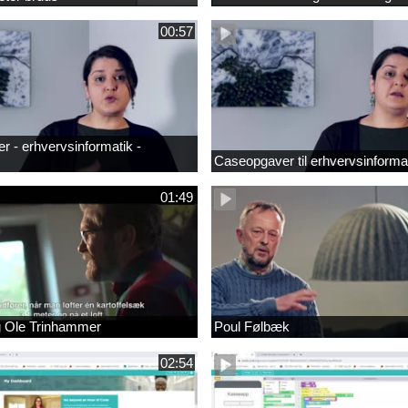
00:57
 - erhvervsinformatik -
Caseopgaver til erhvervsinforma
01:49
g Ole Trinhammer
Poul Følbæk
02:54