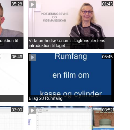
05:28
01:43
uktion til
Virksomhedsøkonomi - fagkonsulentens
introduktion til faget
06:46
05:45
Bilag 20 Rumfang
03:00
03:52