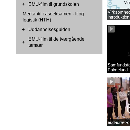
+
EMU-film til grundskolen
Virksomhed
Merkantil caseeksamen - It og
introduktion 
logistik (HTH)
+
Uddannelsesguiden
EMU-film til de tværgående
+
temaer
Samfundsfa
Palmelund
eud-idræt-