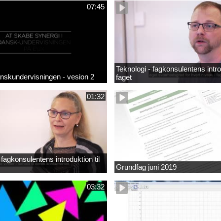
07:45
Teknologi - fagkonsulentens introd
anskundervisningen - vesion 2
faget
01:32
fagkonsulentens introduktion til
Grundfag juni 2019
03:32