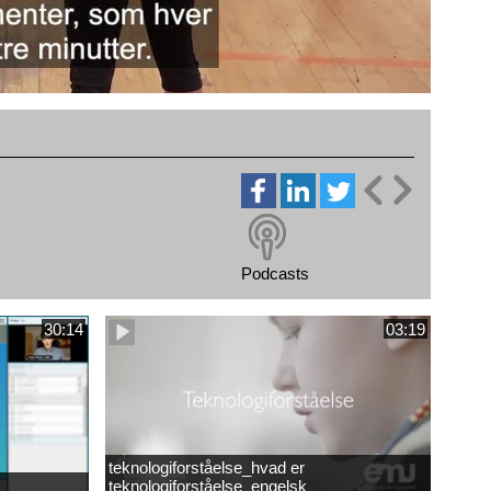
Podcasts
30:14
03:19
teknologiforståelse_hvad er
teknologiforståelse_engelsk