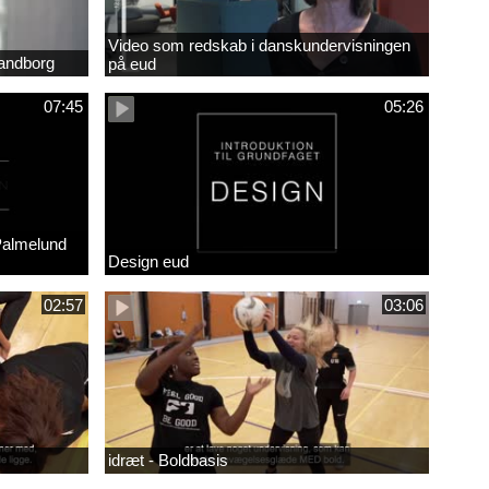
Video som redskab i danskundervisningen
randborg
på eud
07:45
05:26
Palmelund
Design eud
02:57
03:06
idræt - Boldbasis