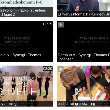
søkonomi - fagkonsulentens
Erhvervsinformatik - Kenneth B
til faget 2
02:25
g eux - Synergi - Thomas
Dansk eux - Synergi - Thomas 
Johansen
03:30
opvarmning
eud-idtræt-grundtæning