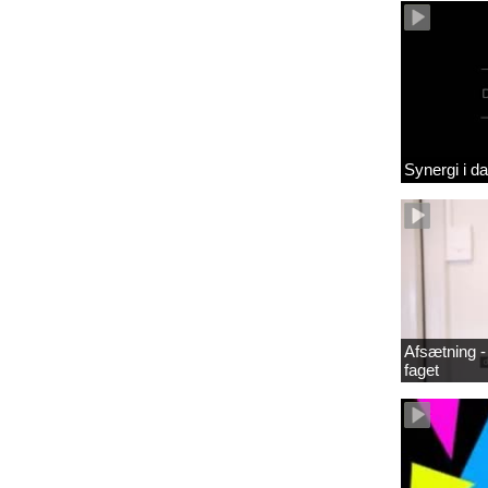
Synergi i d
Afsætning - 
faget