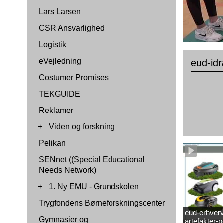
Lars Larsen
CSR Ansvarlighed
Logistik
eVejledning
eud-id
Costumer Promises
TEKGUIDE
Reklamer
+
Viden og forskning
Pelikan
SENnet ((Special Educational
Needs Network)
+
1. Ny EMU - Grundskolen
Trygfondens Børneforskningscenter
eud-erhverv
Gymnasier og
artefakter-p