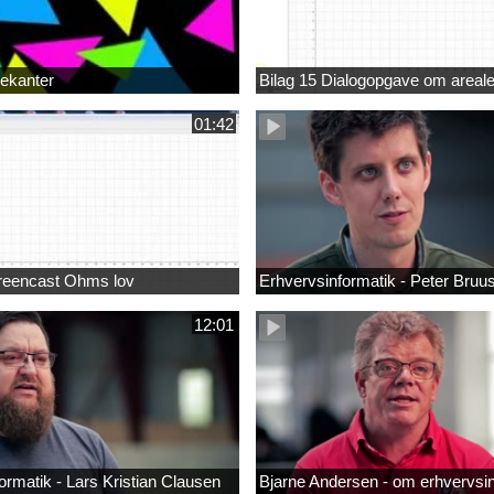
rekanter
Bilag 15 Dialogopgave om areale
01:42
creencast Ohms lov
Erhvervsinformatik - Peter Bruu
12:01
ormatik - Lars Kristian Clausen
Bjarne Andersen - om erhvervsi