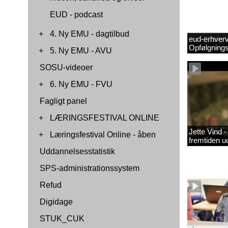
EUD - podcast
+
4. Ny EMU - dagtilbud
eud-erhverv
Opfølgnings
+
5. Ny EMU - AVU
SOSU-videoer
+
6. Ny EMU - FVU
Fagligt panel
+
LÆRINGSFESTIVAL ONLINE
Jette Vind 
+
Læringsfestival Online - åben
fremtiden u
Uddannelsesstatistik
SPS-administrationssystem
Refud
Digidage
STUK_CUK