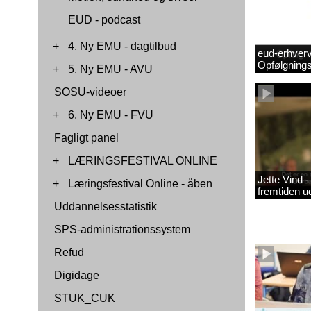
EUD - podcast
+
4. Ny EMU - dagtilbud
eud-erhverv
Opfølgnings
+
5. Ny EMU - AVU
SOSU-videoer
+
6. Ny EMU - FVU
Fagligt panel
+
LÆRINGSFESTIVAL ONLINE
Jette Vind 
+
Læringsfestival Online - åben
fremtiden u
Uddannelsesstatistik
SPS-administrationssystem
Refud
Digidage
STUK_CUK