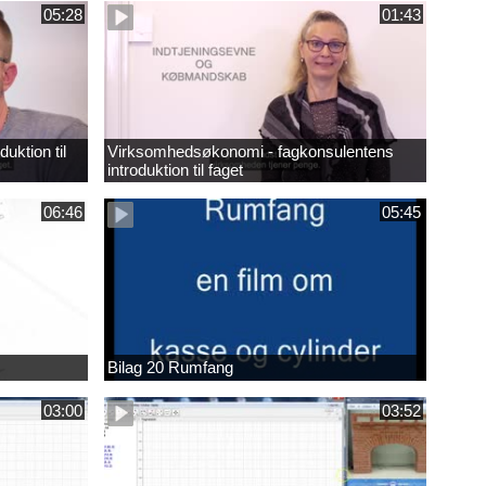
05:28
01:43
uktion til
Virksomhedsøkonomi - fagkonsulentens
introduktion til faget
06:46
05:45
Bilag 20 Rumfang
03:00
03:52