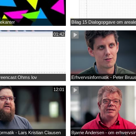
rekanter
Bilag 15 Dialogopgave om areale
01:42
creencast Ohms lov
Erhvervsinformatik - Peter Bruu
12:01
ormatik - Lars Kristian Clausen
Bjarne Andersen - om erhvervsi