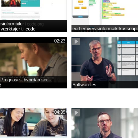
sinformaik-
eud-erhvervsinformaik-kasseapp
værktøjer til code
02:23
- Prognose - hvordan ser
Softwaretest
d
04:39