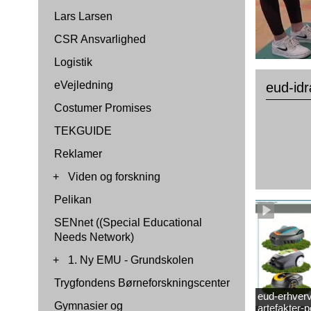
Lars Larsen
CSR Ansvarlighed
Logistik
eVejledning
eud-id
Costumer Promises
TEKGUIDE
Reklamer
+
Viden og forskning
Pelikan
SENnet ((Special Educational
Needs Network)
+
1. Ny EMU - Grundskolen
Trygfondens Børneforskningscenter
eud-erhverv
Gymnasier og
artefakter-p