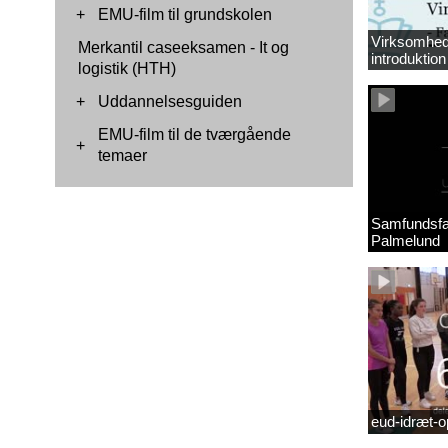
+
EMU-film til grundskolen
Virksomhed
Merkantil caseeksamen - It og
introduktion 
logistik (HTH)
+
Uddannelsesguiden
EMU-film til de tværgående
+
temaer
Samfundsfa
Palmelund
eud-idræt-