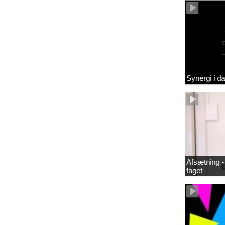
Synergi i d
Afsætning - 
faget