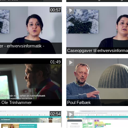
00:57
 - erhvervsinformatik -
Caseopgaver til erhvervsinforma
01:49
g Ole Trinhammer
Poul Følbæk
02:54