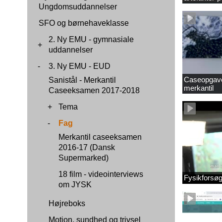
Ungdomsuddannelser
SFO og børnehaveklasse
2. Ny EMU - gymnasiale
+
uddannelser
-
3. Ny EMU - EUD
Caseopgaver
Sanistål - Merkantil
merkantil
Caseeksamen 2017-2018
+
Tema
-
Fag
Merkantil caseeksamen
2016-17 (Dansk
Supermarked)
18 film - videointerviews
Fysikforsø
om JYSK
Højreboks
Motion, sundhed og trivsel