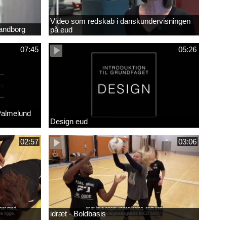
Video som redskab i danskundervisningen
randborg
på eud
07:45
05:26
Palmelund
Design eud
02:57
03:06
idræt - Boldbasis