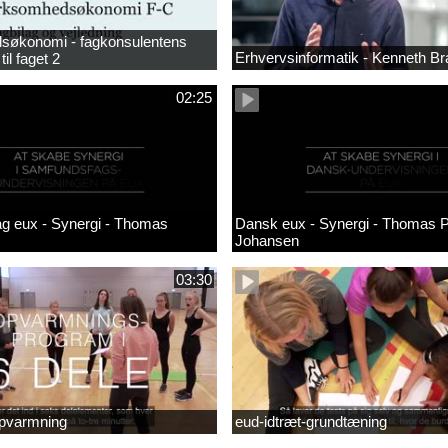
søkonomi - fagkonsulentens
Erhvervsinformatik - Kenneth B
til faget 2
02:25
g eux - Synergi - Thomas
Dansk eux - Synergi - Thomas 
Johansen
03:30
opvarmning
eud-idtræt-grundtæning