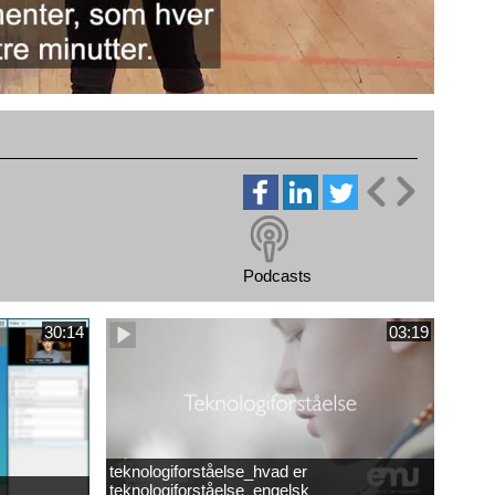
Podcasts
30:14
03:19
teknologiforståelse_hvad er
teknologiforståelse_engelsk