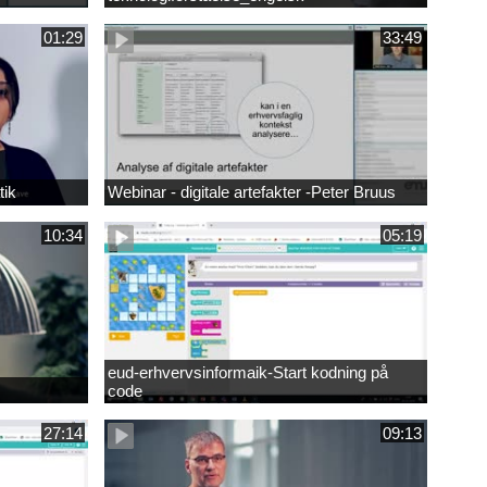
01:29
33:49
tik
Webinar - digitale artefakter -Peter Bruus
10:34
05:19
eud-erhvervsinformaik-Start kodning på
code
27:14
09:13