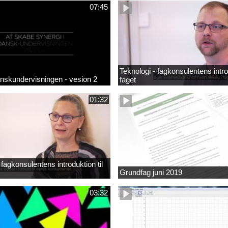
07:45
Teknologi - fagkonsulentens introd
anskundervisningen - vesion 2
faget
01:32
fagkonsulentens introduktion til
Grundfag juni 2019
03:32