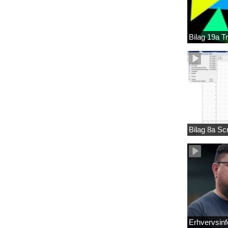
Bilag 19a T
Bilag 8a S
Erhvervsinf