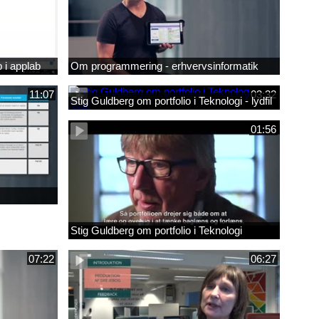
 i applab
Om programmering - erhvervsinformatik
11:07
03:32
Stig Guldberg om portfolio i Teknologi - lydfil
01:56
Stig Guldberg om portfolio i Teknologi
07:22
06:27