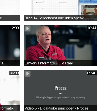
r
Bilag 14 Screencast bue uden speak
12:33
10:44
s 1
Erhvervsinformatik - Ole Raal
06:33
09:40
nformatik
Video 5 - Didaktiske principper - Proces