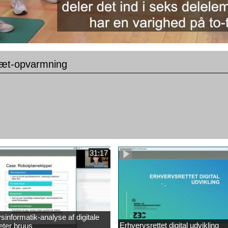
ræt-opvarmning
31:17
sinformatik-analyse af digitale
Erhvervsrettet digital udvikling
eter bruus