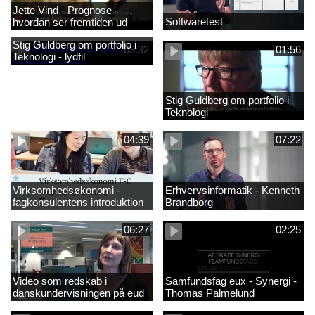
Jette Vind - Prognose -
Softwaretest
hvordan ser fremtiden ud
Stig Guldberg om portfolio i
03:32
01:56
Teknologi - lydfil
Stig Guldberg om portfolio i
Teknologi
04:39
07:22
Virksomhedsøkonomi -
Erhvervsinformatik - Kenneth
fagkonsulentens introduktion
Brandborg
til faget 2
06:27
02:25
Video som redskab i
Samfundsfag eux - Synergi -
danskundervisningen på eud
Thomas Palmelund