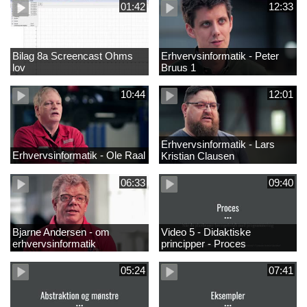
01:42
12:33
Bilag 8a Screencast Ohms
Erhvervsinformatik - Peter
lov
Bruus 1
10:44
12:01
Erhvervsinformatik - Lars
Erhvervsinformatik - Ole Raal
Kristian Clausen
06:33
09:40
Bjarne Andersen - om
Video 5 - Didaktiske
erhvervsinformatik
principper - Proces
05:24
07:41