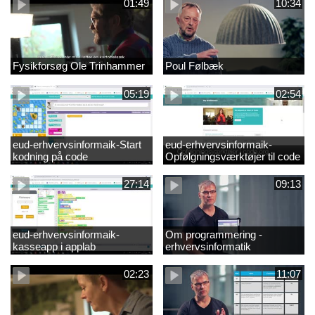
01:49
10:34
Fysikforsøg Ole Trinhammer
Poul Følbæk
05:19
02:54
eud-erhvervsinformaik-Start
eud-erhvervsinformaik-
kodning på code
Opfølgningsværktøjer til code
27:14
09:13
eud-erhvervsinformaik-
Om programmering -
kasseapp i applab
erhvervsinformatik
02:23
11:07