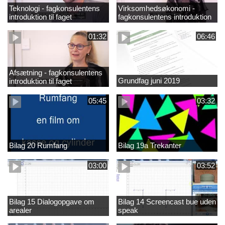
Teknologi - fagkonsulentens
Virksomhedsøkonomi -
introduktion til faget
fagkonsulentens introduktion
til faget
01:32
06:46
Afsætning - fagkonsulentens
Grundfag juni 2019
introduktion til faget
05:45
03:32
Bilag 20 Rumfang
Bilag 19a Trekanter
03:00
03:52
Bilag 15 Dialogopgave om
Bilag 14 Screencast bue uden
arealer
speak