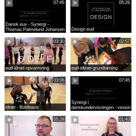
07:45
05:26
Dansk eux - Synergi -
Design eud
Thomas Palmelund Johansen
03:30
02:57
eud-idræt-opvarmning
eud-idtræt-grundtæning
03:06
07:45
Synergi i
idræt - Boldbasis
danskundervisningen - vesion
2
05:28
01:43