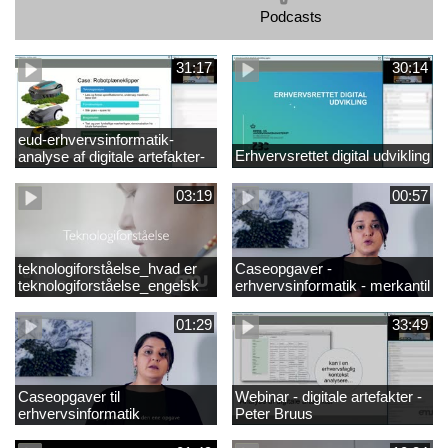
Podcasts
31:17
30:14
eud-erhvervsinformatik-
Erhvervsrettet digital udvikling
analyse af digitale artefakter-
peter bruus
03:19
00:57
teknologiforståelse_hvad er
Caseopgaver -
teknologiforståelse_engelsk
erhvervsinformatik - merkantil
01:29
33:49
Caseopgaver til
Webinar - digitale artefakter -
erhvervsinformatik
Peter Bruus