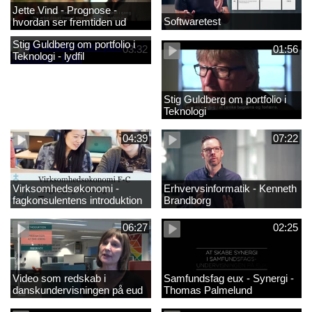
Jette Vind - Prognose -
Softwaretest
hvordan ser fremtiden ud
Stig Guldberg om portfolio i
03:32
01:56
Teknologi - lydfil
Stig Guldberg om portfolio i
Teknologi
04:39
07:22
Virksomhedsøkonomi -
Erhvervsinformatik - Kenneth
fagkonsulentens introduktion
Brandborg
til faget 2
06:27
02:25
Video som redskab i
Samfundsfag eux - Synergi -
danskundervisningen på eud
Thomas Palmelund