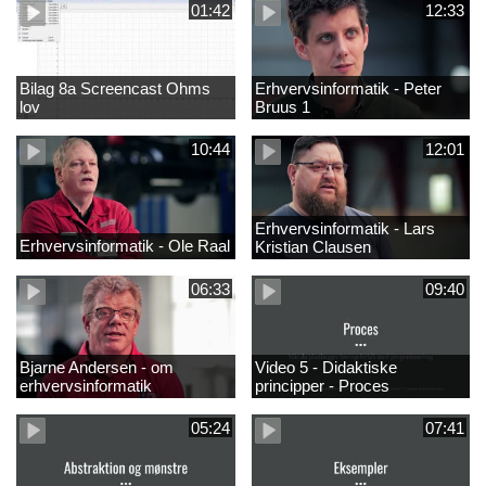
01:42
12:33
Bilag 8a Screencast Ohms
Erhvervsinformatik - Peter
lov
Bruus 1
10:44
12:01
Erhvervsinformatik - Lars
Erhvervsinformatik - Ole Raal
Kristian Clausen
06:33
09:40
Bjarne Andersen - om
Video 5 - Didaktiske
erhvervsinformatik
principper - Proces
05:24
07:41