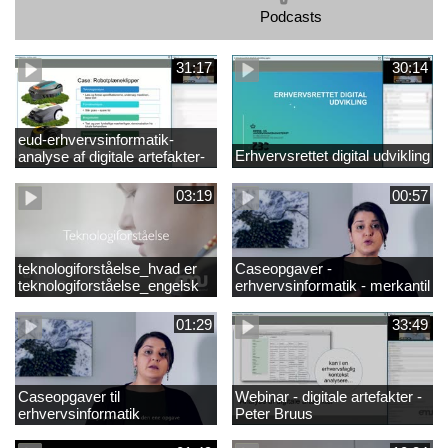
Podcasts
31:17
30:14
eud-erhvervsinformatik-
Erhvervsrettet digital udvikling
analyse af digitale artefakter-
peter bruus
03:19
00:57
teknologiforståelse_hvad er
Caseopgaver -
teknologiforståelse_engelsk
erhvervsinformatik - merkantil
01:29
33:49
Caseopgaver til
Webinar - digitale artefakter -
erhvervsinformatik
Peter Bruus