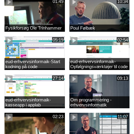
01:49
10:34
Fysikforsøg Ole Trinhammer
Poul Følbæk
05:19
02:54
eud-erhvervsinformaik-Start
eud-erhvervsinformaik-
kodning på code
Opfølgningsværktøjer til code
27:14
09:13
eud-erhvervsinformaik-
Om programmering -
kasseapp i applab
erhvervsinformatik
02:23
11:07