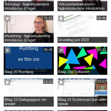
Teknologi - fagkonsulentens
Virksomhedsøkonomi -
introduktion til faget
fagkonsulentens introduktion
til faget
01:32
06:46
Afsætning - fagkonsulentens
Grundfag juni 2019
introduktion til faget
05:45
03:32
Bilag 20 Rumfang
Bilag 19a Trekanter
03:00
03:52
Bilag 15 Dialogopgave om
Bilag 14 Screencast bue uden
arealer
speak