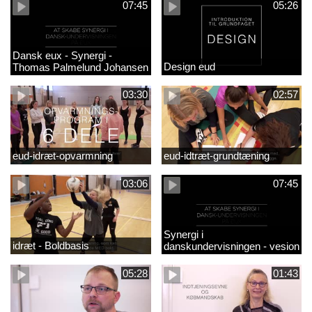
07:45
05:26
Dansk eux - Synergi -
Design eud
Thomas Palmelund Johansen
03:30
02:57
eud-idræt-opvarmning
eud-idtræt-grundtæning
03:06
07:45
Synergi i
idræt - Boldbasis
danskundervisningen - vesion
2
05:28
01:43