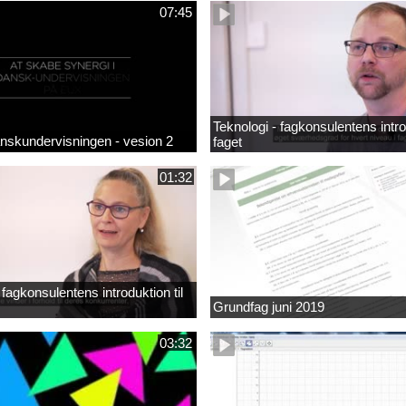
07:45
Teknologi - fagkonsulentens introd
anskundervisningen - vesion 2
faget
01:32
fagkonsulentens introduktion til
Grundfag juni 2019
03:32