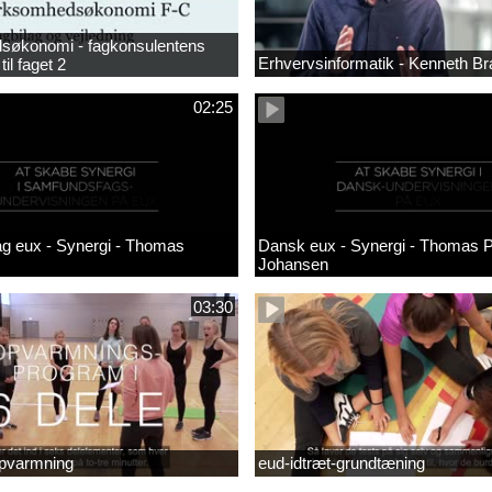
søkonomi - fagkonsulentens
Erhvervsinformatik - Kenneth B
til faget 2
02:25
g eux - Synergi - Thomas
Dansk eux - Synergi - Thomas 
Johansen
03:30
opvarmning
eud-idtræt-grundtæning