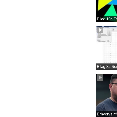
Bilag 19a T
Bilag 8a S
Erhvervsinf