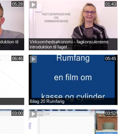
05:28
01:43
uktion til
Virksomhedsøkonomi - fagkonsulentens
introduktion til faget
06:46
05:45
Bilag 20 Rumfang
03:00
03:52