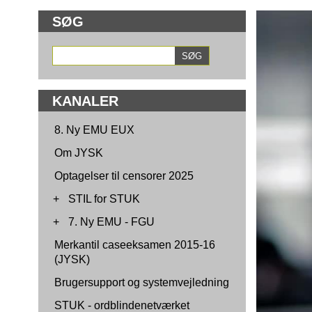
SØG
KANALER
8. Ny EMU EUX
Om JYSK
Optagelser til censorer 2025
+
STIL for STUK
+
7. Ny EMU - FGU
Merkantil caseeksamen 2015-16
(JYSK)
Brugersupport og systemvejledning
STUK - ordblindenetværket