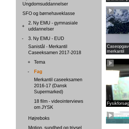
Ungdomsuddannelser
SFO og børnehaveklasse
2. Ny EMU - gymnasiale
+
uddannelser
-
3. Ny EMU - EUD
Caseopgaver
Sanistål - Merkantil
merkantil
Caseeksamen 2017-2018
+
Tema
-
Fag
Merkantil caseeksamen
2016-17 (Dansk
Supermarked)
18 film - videointerviews
Fysikforsø
om JYSK
Højreboks
Motion, sundhed og trivsel