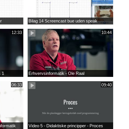
r
Bilag 14 Screencast bue uden speak
12:33
10:44
s 1
Erhvervsinformatik - Ole Raal
06:33
09:40
nformatik
Video 5 - Didaktiske principper - Proces