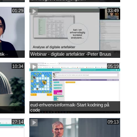
01:29
33:49
tik
Webinar - digitale artefakter -Peter Bruus
10:34
05:19
eud-erhvervsinformaik-Start kodning på
code
27:14
09:13