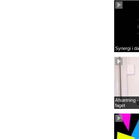
Synergi i d
Afsætning - 
faget