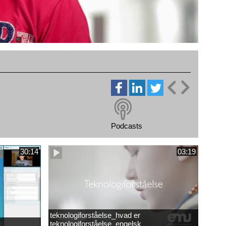
Podcasts
30:14
03:19
teknologiforståelse_hvad er
teknologiforståelse_engelsk