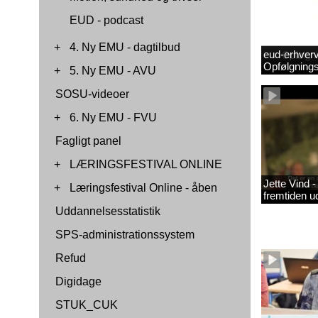
EUD - podcast
+
4. Ny EMU - dagtilbud
eud-erhverv
Opfølgnings
+
5. Ny EMU - AVU
SOSU-videoer
+
6. Ny EMU - FVU
Fagligt panel
+
LÆRINGSFESTIVAL ONLINE
Jette Vind 
+
Læringsfestival Online - åben
fremtiden u
Uddannelsesstatistik
SPS-administrationssystem
Refud
Digidage
STUK_CUK