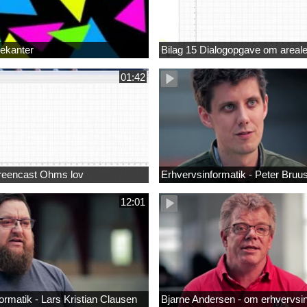
rekanter
Bilag 15 Dialogopgave om areale
01:42
creencast Ohms lov
Erhvervsinformatik - Peter Bruu
12:01
ormatik - Lars Kristian Clausen
Bjarne Andersen - om erhvervsi