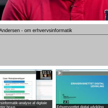
 Andersen - om erhvervsinformatik
31:17
sinformatik-analyse af digitale
Erhvervsrettet digital udvikling
eter bruus