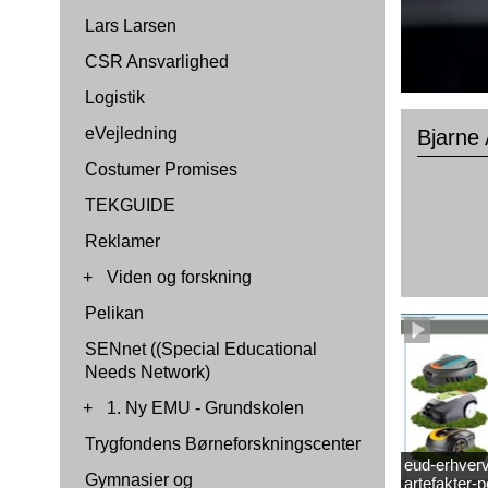
Lars Larsen
CSR Ansvarlighed
Logistik
eVejledning
Bjarne
Costumer Promises
TEKGUIDE
Reklamer
+
Viden og forskning
Pelikan
SENnet ((Special Educational
Needs Network)
+
1. Ny EMU - Grundskolen
Trygfondens Børneforskningscenter
eud-erhverv
Gymnasier og
artefakter-p