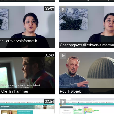
00:57
 - erhvervsinformatik -
Caseopgaver til erhvervsinforma
01:49
g Ole Trinhammer
Poul Følbæk
02:54