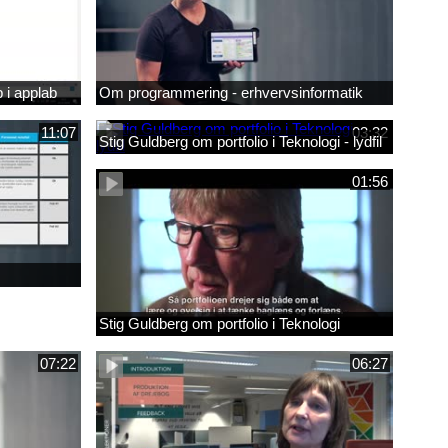
 i applab
Om programmering - erhvervsinformatik
11:07
03:32
Stig Guldberg om portfolio i Teknologi - lydfil
01:56
Stig Guldberg om portfolio i Teknologi
07:22
06:27