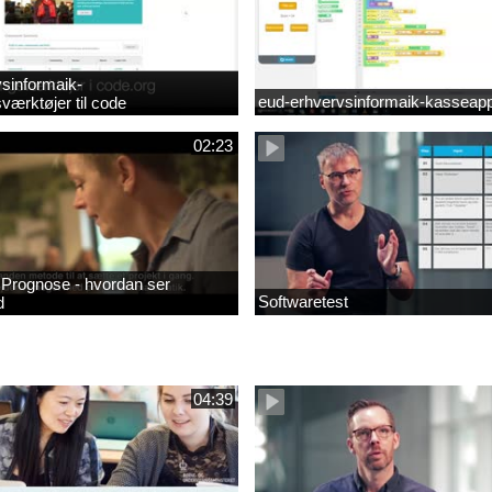
sinformaik-
eud-erhvervsinformaik-kasseapp
værktøjer til code
02:23
- Prognose - hvordan ser
Softwaretest
d
04:39