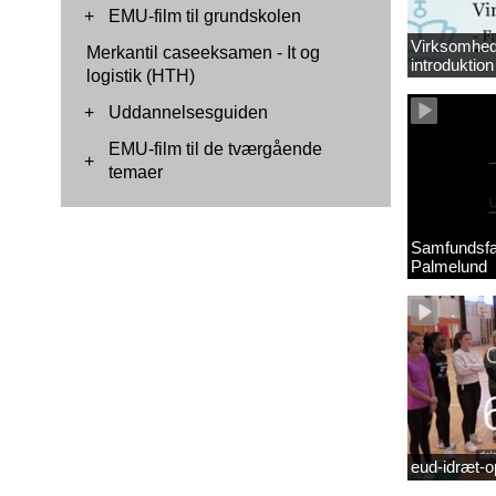
+
EMU-film til grundskolen
Virksomhed
Merkantil caseeksamen - It og
introduktion 
logistik (HTH)
+
Uddannelsesguiden
EMU-film til de tværgående
+
temaer
Samfundsfa
Palmelund
eud-idræt-