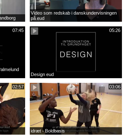
Video som redskab i danskundervisningen
randborg
på eud
07:45
05:26
Palmelund
Design eud
02:57
03:06
idræt - Boldbasis