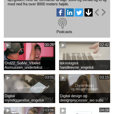
med ned fra over 8000 meters højde.
Podcasts
00:26
02:42
Ord22_SoMe_Vibeke
teknologisk
Asmussen_undertekst
handleevne_engelsk
03:01
03:15
Digital
Digital design og
myndiggørelse_engelsk
designprocesser_wo subs
03:06
04:08