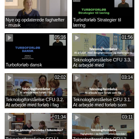
Nye og opdaterede faghæfter
Turboforløb Strategier til
- musik
læring
05:16
01:56
Teknologiforståelse CFU 3.3.
Turboforløb dansk
At arbejde med
designprocesser og
makerspaces
02:02
03:14
Teknologiforståelse CFU 3.2.
Teknologiforståelse CFU 3.1.
At arbejde med forløb i fag
At arbejde med forløb som
fag
01:34
03:11