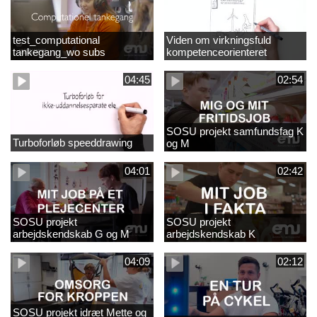
test_computational
Viden om virkningsfuld
tankegang_wo subs
kompetenceorienteret
naturfagsundervisning
04:45
02:54
SOSU projekt samfundsfag K
Turboforløb speeddrawing
og M
04:01
02:42
SOSU projekt
SOSU projekt
arbejdskendskab G og M
arbejdskendskab K
04:09
02:12
SOSU projekt idræt Mette og