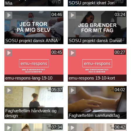
SOSU projekt idræt Jon
Mia
04:46
03:24
SOSU projekt dansk ANNA
SOSU projekt dansk Danait
00:45
00:27
emu-respons-lang-19-10
emu-respons 19-10-kort
05:37
04:02
Faghæftefilm håndværk og
Faghæftefilm samfundsfag
design
07:34
06:42