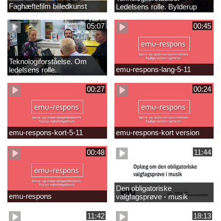
Faghæftefilm billedkunst
Ledelsens rolle. Bylderup
Skole
05:07
00:45
Teknologiforståelse. Om
emu-respons-lang-5-11
ledelsens rolle.
Sofiendalskolen
00:27
00:24
emu-respons-kort-5-11
emu-respons-kort version
00:48
11:44
Den obligatoriske
emu-respons
valgfagsprøve - musik
11:42
18:13