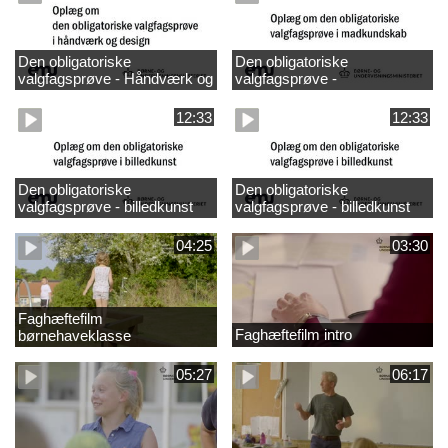
Den obligatoriske
Den obligatoriske
valgfagsprøve - Håndværk og
valgfagsprøve -
design
madkundskab
12:33
12:33
Den obligatoriske
Den obligatoriske
valgfagsprøve - billedkunst
valgfagsprøve - billedkunst
større LK
04:25
03:30
Faghæftefilm
Faghæftefilm intro
børnehaveklasse
05:27
06:17