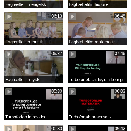
Faghæftefilm engelsk
Faghæftefilm historie
06:13
06:49
Faghæftefilm musik
Faghæftefilm matematik
05:37
07:46
Faghæftefilm tysk
Turboforløb Dit liv, din læring
05:30
06:03
Turboforløb introvideo
Turboforløb matematik
00:30
05:42