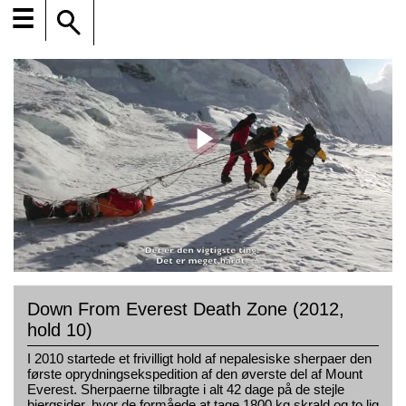
☰
Down From Everest Death Zone (2012,
hold 10)
I 2010 startede et frivilligt hold af nepalesiske sherpaer den
første oprydningsekspedition af den øverste del af Mount
Everest. Sherpaerne tilbragte i alt 42 dage på de stejle
bjergsider, hvor de formåede at tage 1800 kg skrald og to lig