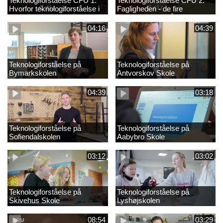
Teknologiforståelse CFU 1.
Teknologiforståelse CFU 2.
Hvorfor teknologiforståelse i
Fagligheden - de fire
folkeskolen?
kompetenceområder
04:16
04:39
Teknologiforståelse på
Teknologiforståelse på
Bymarkskolen
Antvorskov Skole
04:39
03:18
Teknologiforståelse på
Teknologiforståelse på
Sofiendalskolen
Aabybro Skole
03:12
03:02
Teknologiforståelse på
Teknologiforståelse på
Skivehus Skole
Lyshøjskolen
08:54
03:29