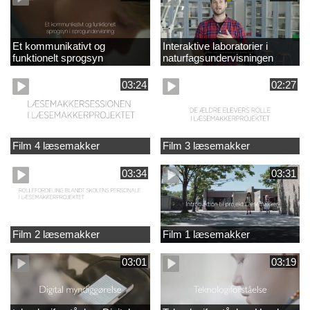
Et kommunikativt og
Interaktive laboratorier i
funktionelt sprogsyn
naturfagsundervisningen
03:24
02:27
Film 4 læsemakker
Film 3 læsemakker
03:34
03:31
Film 2 læsemakker
Film 1 læsemakker
03:01
03:19