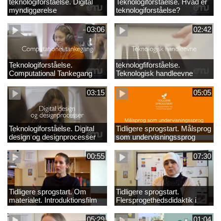
teknologiforståelse. Digital
Teknologiforståelse. Hvad er
myndiggørelse
teknologiforståelse?
03:06
02:42
Teknologiforståelse.
teknologfiforståelse.
Computational Tankegang
Teknologisk handleevne
03:15
05:05
Teknologiforståelse. Digital
Tidligere sprogstart. Målsprog
design og designprocesser
som undervisningssprog
00:55
07:30
Tidligere sprogstart. Om
Tidligere sprogstart.
materialet. Introduktionsfilm
Flersprogethedsdidaktik i
fransk og tysk
05:29
01:04