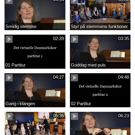
Smidig stemme
Styr på stemmens funktioner
02:39
03:35
01 Partitur
Goddag med puls
04:27
04:48
Gang i klangen
02 Partitur
05:36
06:23