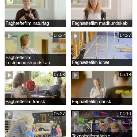
Faghæftefilm naturfag
Faghæftefilm madkundskab
05:32
04:37
Faghæftefilm
Faghæftefilm idræt
kristendomskundskab
07:03
05:19
Faghæftefilm fransk
Faghæftefilm dansk
05:27
04:10
Teknologiforståelse.