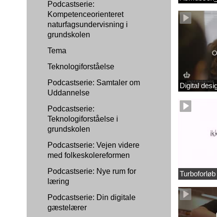
Podcastserie:
Kompetenceorienteret
naturfagsundervisning i
grundskolen
Tema
Teknologiforståelse
Podcastserie: Samtaler om
Digital des
Uddannelse
Podcastserie:
Teknologiforståelse i
grundskolen
Podcastserie: Vejen videre
med folkeskolereformen
Podcastserie: Nye rum for
Turboforlø
læring
Podcastserie: Din digitale
gæstelærer