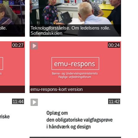
lle.
Teknologiforståelse. Om ledelsens rolle.
Sofiendalskolen
00:27
00:24
emu-respons-kort version
11:44
11:42