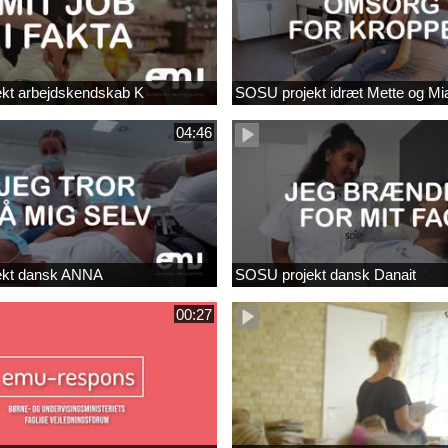
kt arbejdskendskab K
SOSU projekt idræt Mette og Mi
04:46
ekt dansk ANNA
SOSU projekt dansk Danait
00:27