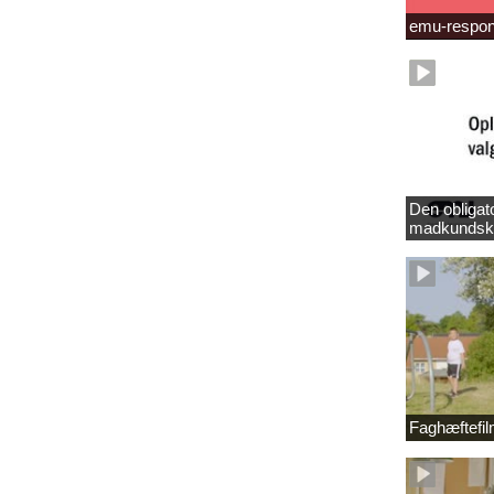
emu-respo
Den obligat
madkundsk
Faghæftefi