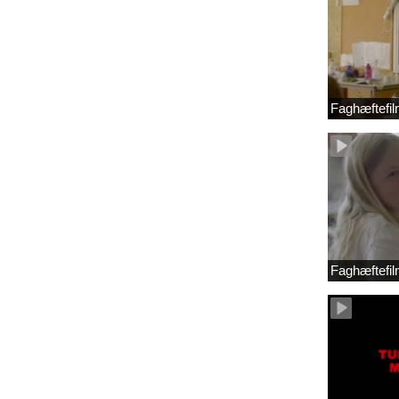
Faghæftefil
Faghæftefil