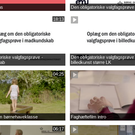
ns
Den obligatoriske valgfagsprøve
18:13
oriske valgfagsprøve -
Den obligatoriske valgfagsprøve 
ab
billedkunst større LK
04:25
lm børnehaveklasse
Faghæftefilm intro
06:17