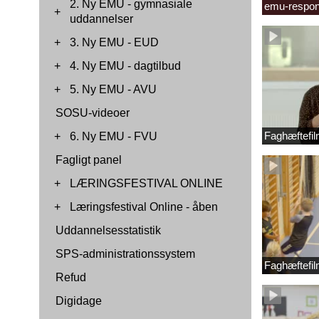
2. Ny EMU - gymnasiale
emu-respon
+
uddannelser
+
3. Ny EMU - EUD
+
4. Ny EMU - dagtilbud
+
5. Ny EMU - AVU
SOSU-videoer
Faghæftefil
+
6. Ny EMU - FVU
Fagligt panel
+
LÆRINGSFESTIVAL ONLINE
+
Læringsfestival Online - åben
Uddannelsesstatistik
SPS-administrationssystem
Faghæftefil
Refud
Digidage