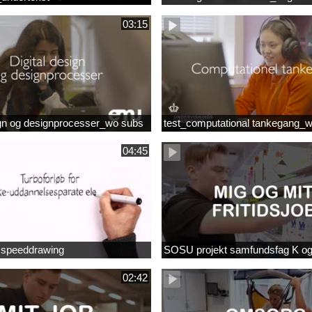
03:15
ign og designprocesser_wo subs
test_computational tankegang_
04:45
b speeddrawing
SOSU projekt samfundsfag K o
02:42