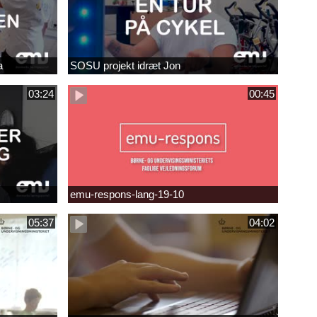
a
SOSU projekt idræt Jon
03:24
00:45
emu-respons-lang-19-10
05:37
04:02