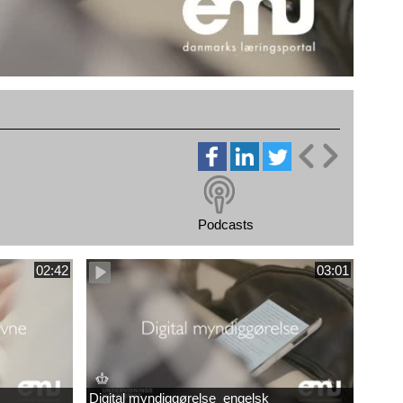
Podcasts
02:42
03:01
Digital myndiggørelse_engelsk