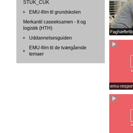
STUK_CUK
+
EMU-film til grundskolen
Merkantil caseeksamen - It og
logistik (HTH)
Faghæftefil
+
Uddannelsesguiden
EMU-film til de tværgående
+
temaer
emu-respon