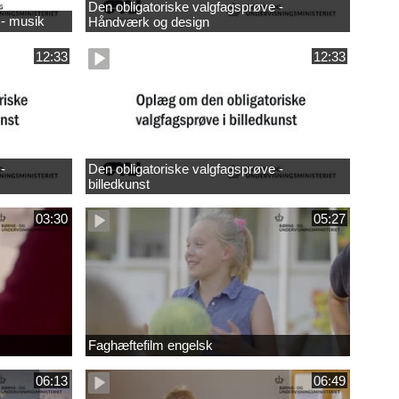
Den obligatoriske valgfagsprøve -
 - musik
Håndværk og design
12:33
12:33
-
Den obligatoriske valgfagsprøve -
billedkunst
03:30
05:27
Faghæftefilm engelsk
06:13
06:49