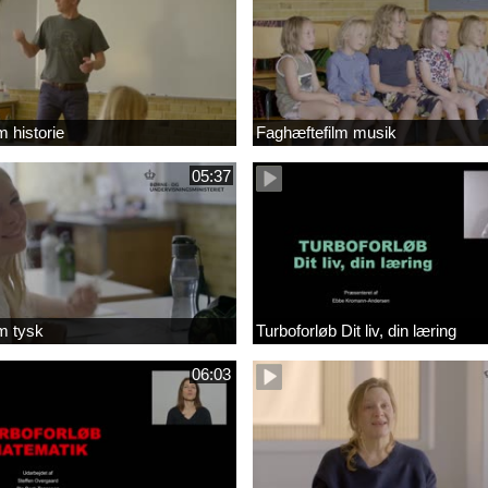
m historie
Faghæftefilm musik
05:37
m tysk
Turboforløb Dit liv, din læring
06:03