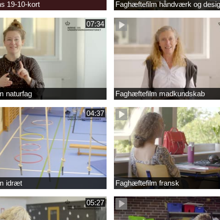
s 19-10-kort
Faghæftefilm håndværk og desi
07:34
m naturfag
Faghæftefilm madkundskab
04:37
m idræt
Faghæftefilm fransk
05:27