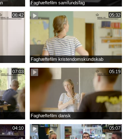
gn
Faghæftefilm samfundsfag
06:42
05:32
Faghæftefilm kristendomskundskab
07:03
05:19
Faghæftefilm dansk
04:10
05:07