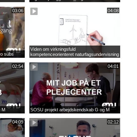
03:06
04:08
Viden om virkningsfuld
wo subs
kompetenceorienteret naturfagsundervisning
02:54
04:01
g M
SOSU projekt arbejdskendskab G og M
04:09
02:12