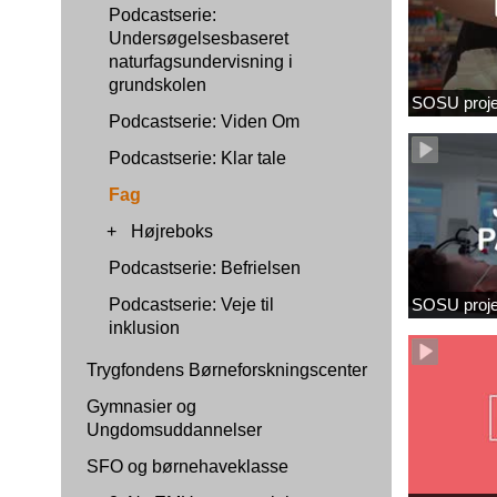
Podcastserie:
Undersøgelsesbaseret
naturfagsundervisning i
grundskolen
SOSU proje
Podcastserie: Viden Om
Podcastserie: Klar tale
Fag
+
Højreboks
Podcastserie: Befrielsen
Podcastserie: Veje til
SOSU proj
inklusion
Trygfondens Børneforskningscenter
Gymnasier og
Ungdomsuddannelser
SFO og børnehaveklasse