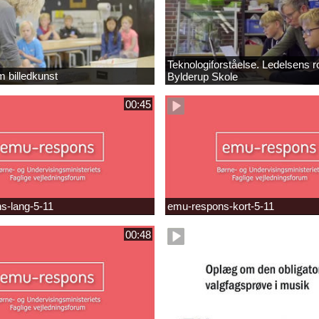
Teknologiforståelse. Ledelsens ro
m billedkunst
Bylderup Skole
00:45
s-lang-5-11
emu-respons-kort-5-11
00:48