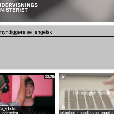
 myndiggørelse_engelsk
00:26
e_Vibeke
teknologisk handleevne_engelsk
undertekst