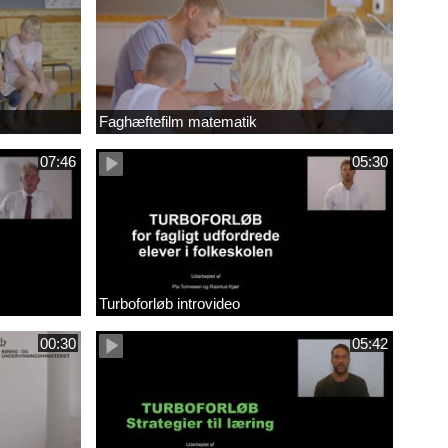
Faghæftefilm matematik
07:46
05:30
Turboforløb introvideo
00:30
05:42