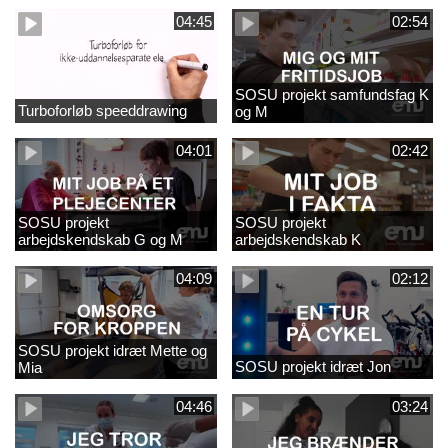
04:45
02:54
SOSU projekt samfundsfag K
Turboforløb speeddrawing
og M
04:01
02:42
SOSU projekt
SOSU projekt
arbejdskendskab G og M
arbejdskendskab K
04:09
02:12
SOSU projekt idræt Mette og
SOSU projekt idræt Jon
Mia
04:46
03:24