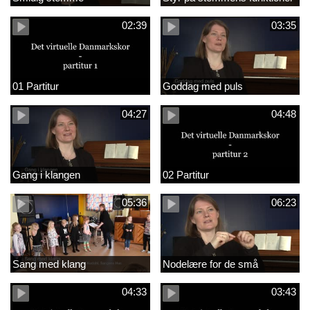
02:39
03:35
01 Partitur
Goddag med puls
04:27
04:48
Gang i klangen
02 Partitur
05:36
06:23
Sang med klang
Nodelære for de små
04:33
03:43