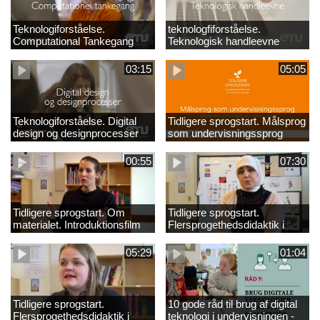
Teknologiforståelse.
teknologfiforståelse.
Computational Tankegang
Teknologisk handleevne
03:15
05:05
Teknologiforståelse. Digital
Tidligere sprogstart. Målsprog
design og designprocesser
som undervisningssprog
00:55
07:30
Tidligere sprogstart. Om
Tidligere sprogstart.
materialet. Introduktionsfilm
Flersprogethedsdidaktik i
fransk og tysk
05:29
01:04
Tidligere sprogstart.
10 gode råd til brug af digital
Flersprogethedsdidaktik i
teknologi i undervisningen -