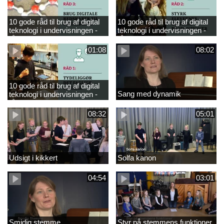
10 gode råd til brug af digital
10 gode råd til brug af digital
teknologi i undervisningen -
teknologi i undervisningen -
råd 3
råd 2
01:08
08:02
10 gode råd til brug af digital
Sang med dynamik
teknologi i undervisningen -
råd 1
08:32
05:01
Udsigt i kikkert
Solfa kanon
04:54
03:01
Smidig stemme
Styr på stemmens funktioner