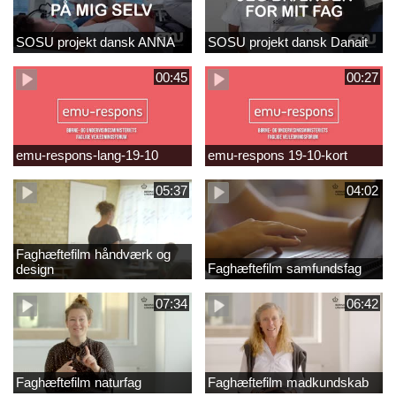
SOSU projekt dansk ANNA
SOSU projekt dansk Danait
00:45
00:27
emu-respons-lang-19-10
emu-respons 19-10-kort
05:37
04:02
Faghæftefilm håndværk og
Faghæftefilm samfundsfag
design
07:34
06:42
Faghæftefilm naturfag
Faghæftefilm madkundskab