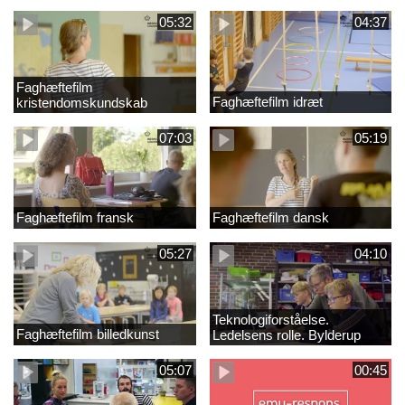
05:32
04:37
Faghæftefilm
Faghæftefilm idræt
kristendomskundskab
07:03
05:19
Faghæftefilm fransk
Faghæftefilm dansk
05:27
04:10
Teknologiforståelse.
Faghæftefilm billedkunst
Ledelsens rolle. Bylderup
Skole
05:07
00:45