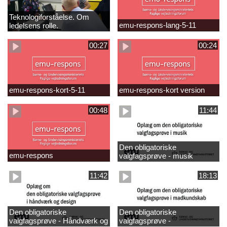
Teknologiforståelse. Om
emu-respons-lang-5-11
ledelsens rolle.
Sofiendalskolen
00:27
00:24
emu-respons-kort-5-11
emu-respons-kort version
00:48
11:44
Den obligatoriske
emu-respons
valgfagsprøve - musik
11:42
18:13
Den obligatoriske
Den obligatoriske
valgfagsprøve - Håndværk og
valgfagsprøve -