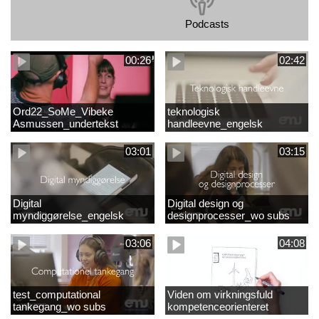
Podcasts
00:26
02:42
Ord22_SoMe_Vibeke
teknologisk
Asmussen_undertekst
handleevne_engelsk
03:01
03:15
Digital
Digital design og
myndiggørelse_engelsk
designprocesser_wo subs
03:06
04:08
test_computational
Viden om virkningsfuld
tankegang_wo subs
kompetenceorienteret
naturfagsundervisning