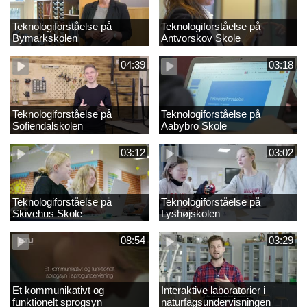
Teknologiforståelse på
Teknologiforståelse på
Bymarkskolen
Antvorskov Skole
04:39
03:18
Teknologiforståelse på
Teknologiforståelse på
Sofiendalskolen
Aabybro Skole
03:12
03:02
Teknologiforståelse på
Teknologiforståelse på
Skivehus Skole
Lyshøjskolen
08:54
03:29
Et kommunikativt og
Interaktive laboratorier i
funktionelt sprogsyn
naturfagsundervisningen