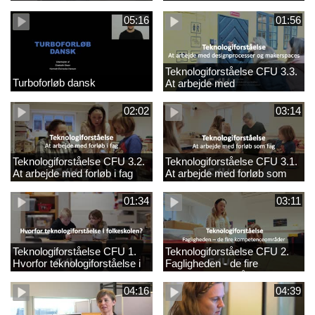
05:16
01:56
Teknologiforståelse CFU 3.3.
Turboforløb dansk
At arbejde med
designprocesser og
makerspaces
02:02
03:14
Teknologiforståelse CFU 3.2.
Teknologiforståelse CFU 3.1.
At arbejde med forløb i fag
At arbejde med forløb som
fag
01:34
03:11
Teknologiforståelse CFU 1.
Teknologiforståelse CFU 2.
Hvorfor teknologiforståelse i
Fagligheden - de fire
folkeskolen?
kompetenceområder
04:16
04:39