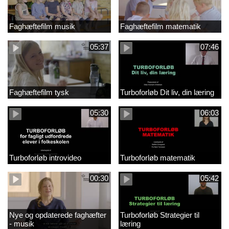
Faghæftefilm musik
Faghæftefilm matematik
05:37
07:46
Faghæftefilm tysk
Turboforløb Dit liv, din læring
05:30
06:03
Turboforløb introvideo
Turboforløb matematik
00:30
05:42
Nye og opdaterede faghæfter
Turboforløb Strategier til
- musik
læring