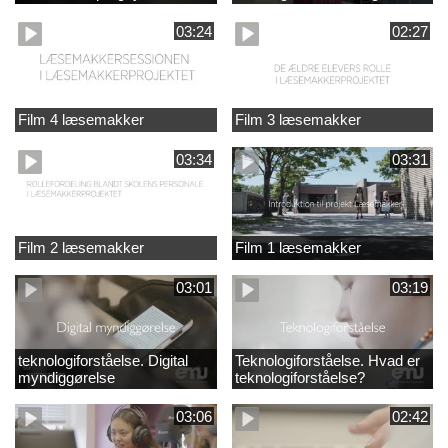
03:24
02:27
Film 4 læsemakker
Film 3 læsemakker
03:34
03:31
Film 2 læsemakker
Film 1 læsemakker
03:01
03:19
teknologiforståelse. Digital
Teknologiforståelse. Hvad er
myndiggørelse
teknologiforståelse?
03:06
02:42