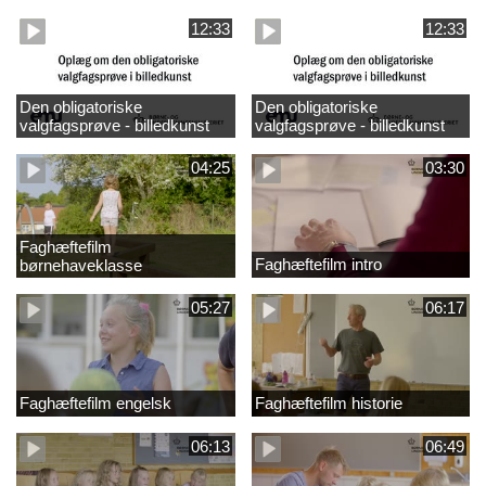
design
madkundskab
12:33
12:33
Den obligatoriske
Den obligatoriske
valgfagsprøve - billedkunst
valgfagsprøve - billedkunst
større LK
04:25
03:30
Faghæftefilm
Faghæftefilm intro
børnehaveklasse
05:27
06:17
Faghæftefilm engelsk
Faghæftefilm historie
06:13
06:49