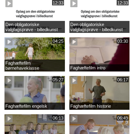
12:33
12:33
Den obligatoriske
Den obligatoriske
valgfagsprøve - billedkunst
valgfagsprøve - billedkunst
større LK
04:25
03:30
Faghæftefilm
Faghæftefilm intro
børnehaveklasse
05:27
06:17
Faghæftefilm engelsk
Faghæftefilm historie
06:13
06:49