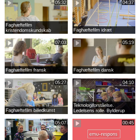
05:32
04:37
Faghæftefilm
Faghæftefilm idræt
kristendomskundskab
07:03
05:19
Faghæftefilm fransk
Faghæftefilm dansk
05:27
04:10
Teknologiforståelse.
Faghæftefilm billedkunst
Ledelsens rolle. Bylderup
Skole
05:07
00:45