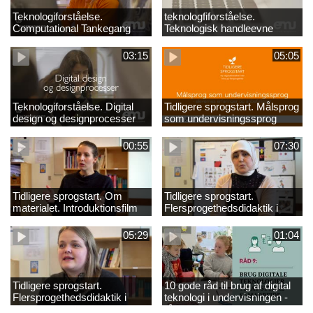
Teknologiforståelse.
teknologfiforståelse.
Computational Tankegang
Teknologisk handleevne
03:15
05:05
Teknologiforståelse. Digital
Tidligere sprogstart. Målsprog
design og designprocesser
som undervisningssprog
00:55
07:30
Tidligere sprogstart. Om
Tidligere sprogstart.
materialet. Introduktionsfilm
Flersprogethedsdidaktik i
fransk og tysk
05:29
01:04
Tidligere sprogstart.
10 gode råd til brug af digital
Flersprogethedsdidaktik i
teknologi i undervisningen -
engelsk
råd 9