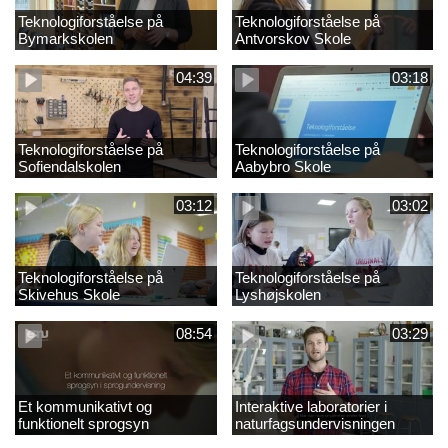
Teknologiforståelse på
Teknologiforståelse på
Bymarkskolen
Antvorskov Skole
04:39
03:18
Teknologiforståelse på
Teknologiforståelse på
Sofiendalskolen
Aabybro Skole
03:12
03:02
Teknologiforståelse på
Teknologiforståelse på
Skivehus Skole
Lyshøjskolen
08:54
03:29
Et kommunikativt og
Interaktive laboratorier i
funktionelt sprogsyn
naturfagsundervisningen