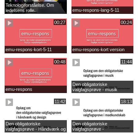
Teknologiforståelse. Om
emu-respons-lang-5-11
ledelsens rolle.
Sofiendalskolen
00:27
00:24
emu-respons-kort-5-11
emu-respons-kort version
00:48
11:44
Den obligatoriske
emu-respons
valgfagsprøve - musik
11:42
18:13
Den obligatoriske
Den obligatoriske
valgfagsprøve - Håndværk og
valgfagsprøve -
design
madkundskab