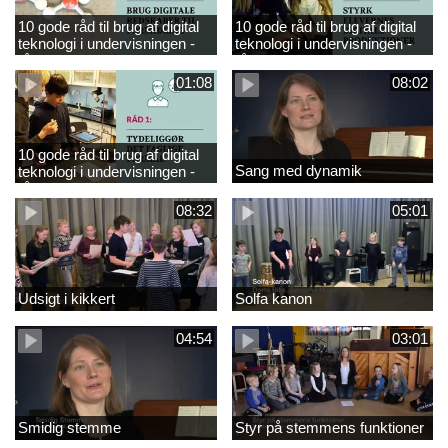
10 gode råd til brug af digital
10 gode råd til brug af digital
teknologi i undervisningen -
teknologi i undervisningen -
råd 3
råd 2
01:08
08:02
10 gode råd til brug af digital
Sang med dynamik
teknologi i undervisningen -
råd 1
08:32
05:01
Udsigt i kikkert
Solfa kanon
04:54
03:01
Smidig stemme
Styr på stemmens funktioner