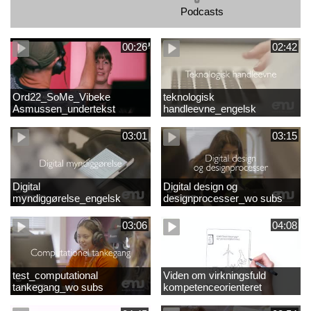
Podcasts
00:26
02:42
Ord22_SoMe_Vibeke
teknologisk
Asmussen_undertekst
handleevne_engelsk
03:01
03:15
Digital
Digital design og
myndiggørelse_engelsk
designprocesser_wo subs
03:06
04:08
test_computational
Viden om virkningsfuld
tankegang_wo subs
kompetenceorienteret
naturfagsundervisning