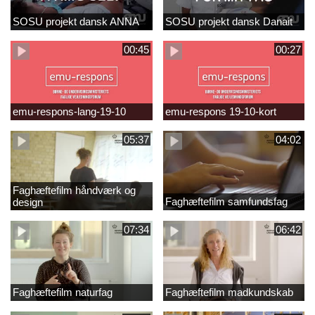
SOSU projekt dansk ANNA
SOSU projekt dansk Danait
00:45
00:27
emu-respons-lang-19-10
emu-respons 19-10-kort
05:37
04:02
Faghæftefilm håndværk og
Faghæftefilm samfundsfag
design
07:34
06:42
Faghæftefilm naturfag
Faghæftefilm madkundskab