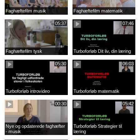
Faghæftefilm musik
Faghæftefilm matematik
05:37
07:46
Faghæftefilm tysk
Turboforløb Dit liv, din læring
05:30
06:03
Turboforløb introvideo
Turboforløb matematik
00:30
05:42
Nye og opdaterede faghæfter
Turboforløb Strategier til
- musik
læring