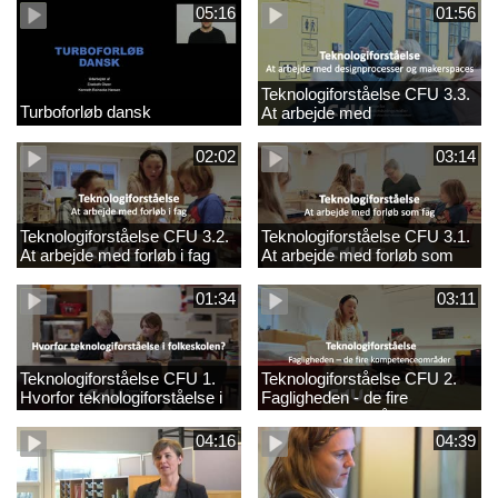
05:16
01:56
Teknologiforståelse CFU 3.3.
Turboforløb dansk
At arbejde med
designprocesser og
makerspaces
02:02
03:14
Teknologiforståelse CFU 3.2.
Teknologiforståelse CFU 3.1.
At arbejde med forløb i fag
At arbejde med forløb som
fag
01:34
03:11
Teknologiforståelse CFU 1.
Teknologiforståelse CFU 2.
Hvorfor teknologiforståelse i
Fagligheden - de fire
folkeskolen?
kompetenceområder
04:16
04:39