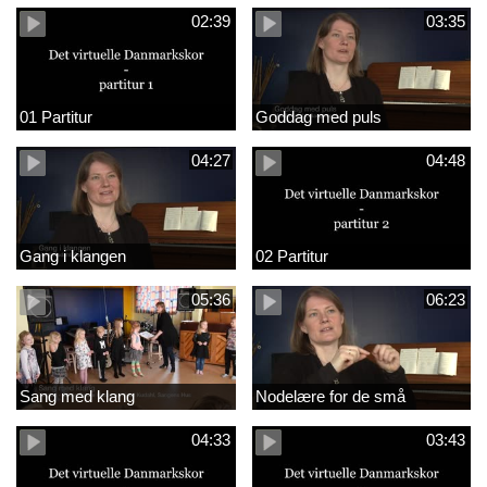
02:39
03:35
01 Partitur
Goddag med puls
04:27
04:48
Gang i klangen
02 Partitur
05:36
06:23
Sang med klang
Nodelære for de små
04:33
03:43