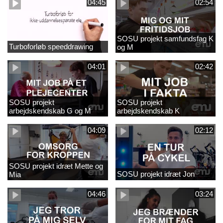
04:45
02:54
SOSU projekt samfundsfag K
Turboforløb speeddrawing
og M
04:01
02:42
SOSU projekt
SOSU projekt
arbejdskendskab G og M
arbejdskendskab K
04:09
02:12
SOSU projekt idræt Mette og
SOSU projekt idræt Jon
Mia
04:46
03:24