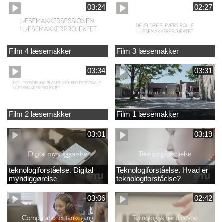
03:24
02:27
Film 4 læsemakker
Film 3 læsemakker
03:34
03:31
Film 2 læsemakker
Film 1 læsemakker
03:01
03:19
teknologiforståelse. Digital
Teknologiforståelse. Hvad er
myndiggørelse
teknologiforståelse?
03:06
02:42