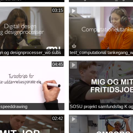
03:15
ign og designprocesser_wo subs
test_computational tankegang_
04:45
b speeddrawing
SOSU projekt samfundsfag K o
02:42