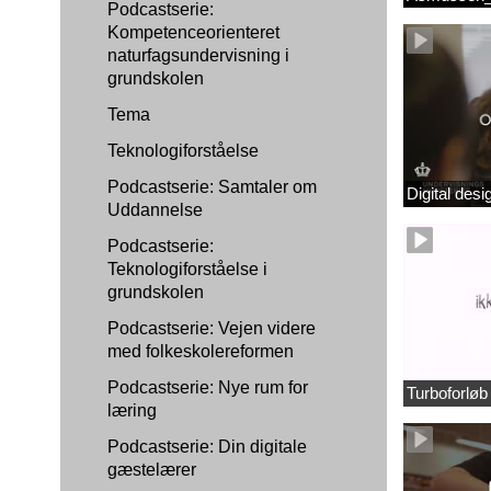
Podcastserie:
Kompetenceorienteret
naturfagsundervisning i
grundskolen
Tema
Teknologiforståelse
Podcastserie: Samtaler om
Digital des
Uddannelse
Podcastserie:
Teknologiforståelse i
grundskolen
Podcastserie: Vejen videre
med folkeskolereformen
Podcastserie: Nye rum for
Turboforlø
læring
Podcastserie: Din digitale
gæstelærer