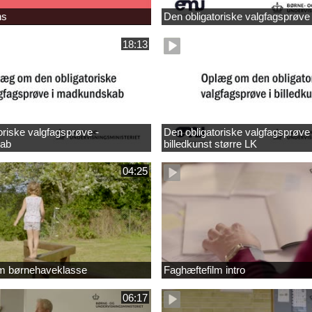
ns
Den obligatoriske valgfagsprøve
18:13
oriske valgfagsprøve -
Den obligatoriske valgfagsprøve 
ab
billedkunst større LK
04:25
lm børnehaveklasse
Faghæftefilm intro
06:17