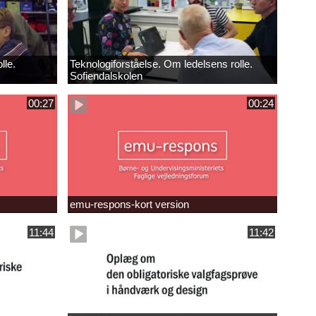
lle.
Teknologiforståelse. Om ledelsens rolle.
Sofiendalskolen
00:27
00:24
emu-respons-kort version
11:44
11:42