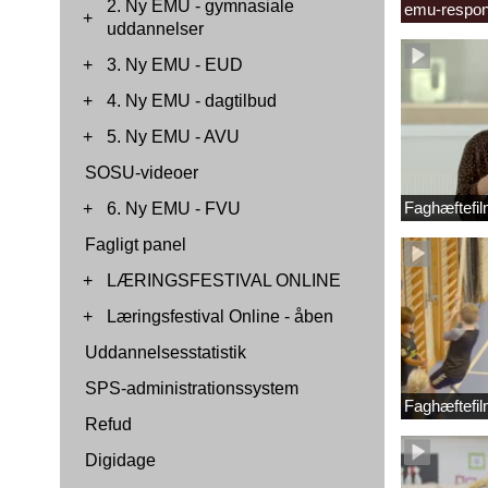
2. Ny EMU - gymnasiale
emu-respon
+
uddannelser
+
3. Ny EMU - EUD
+
4. Ny EMU - dagtilbud
+
5. Ny EMU - AVU
SOSU-videoer
Faghæftefil
+
6. Ny EMU - FVU
Fagligt panel
+
LÆRINGSFESTIVAL ONLINE
+
Læringsfestival Online - åben
Uddannelsesstatistik
SPS-administrationssystem
Faghæftefil
Refud
Digidage