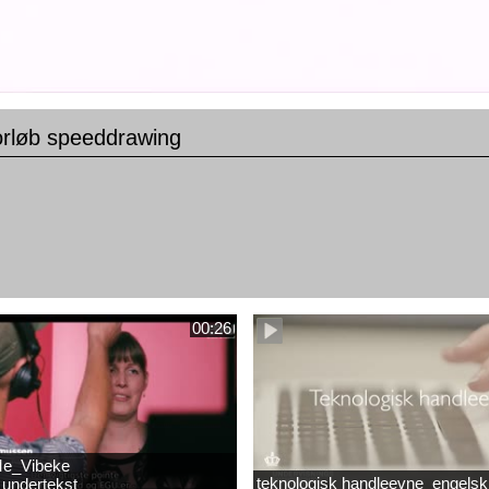
orløb speeddrawing
00:26
e_Vibeke
teknologisk handleevne_engelsk
undertekst