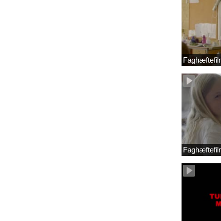
Faghæftefil
Faghæftefil