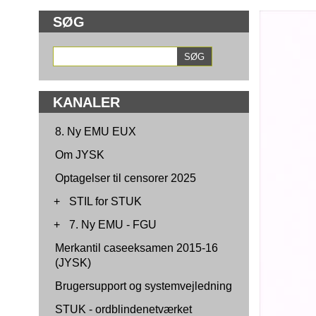
SØG
KANALER
8. Ny EMU EUX
Om JYSK
Optagelser til censorer 2025
+
STIL for STUK
+
7. Ny EMU - FGU
Merkantil caseeksamen 2015-16
(JYSK)
Brugersupport og systemvejledning
STUK - ordblindenetværket