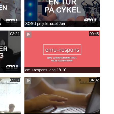
a
SOSU projekt idræt Jon
03:24
00:45
emu-respons-lang-19-10
05:37
04:02