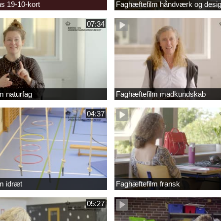
s 19-10-kort
Faghæftefilm håndværk og desi
07:34
m naturfag
Faghæftefilm madkundskab
04:37
m idræt
Faghæftefilm fransk
05:27