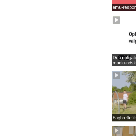
emu-respo
Den obligat
madkundsk
Faghæftefi