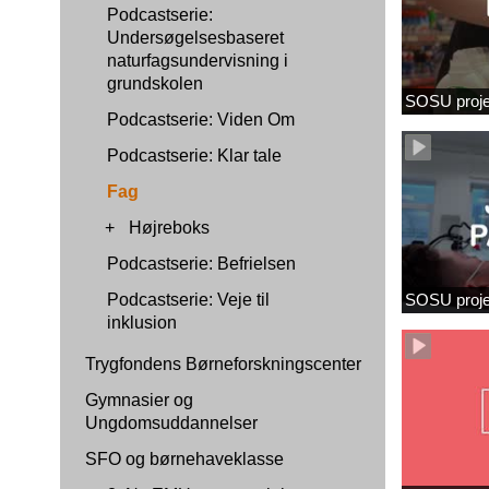
Podcastserie:
Undersøgelsesbaseret
naturfagsundervisning i
grundskolen
SOSU proje
Podcastserie: Viden Om
Podcastserie: Klar tale
Fag
+
Højreboks
Podcastserie: Befrielsen
Podcastserie: Veje til
SOSU proj
inklusion
Trygfondens Børneforskningscenter
Gymnasier og
Ungdomsuddannelser
SFO og børnehaveklasse