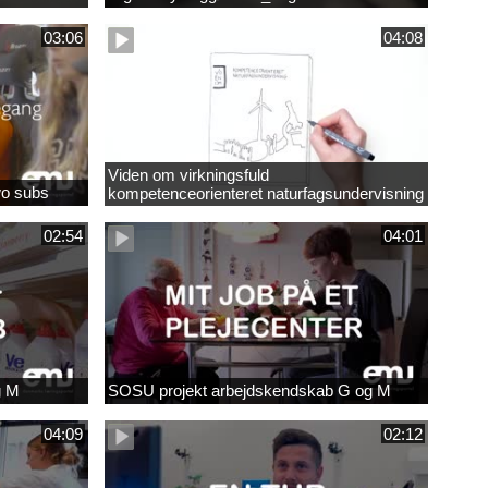
03:06
04:08
Viden om virkningsfuld
wo subs
kompetenceorienteret naturfagsundervisning
02:54
04:01
g M
SOSU projekt arbejdskendskab G og M
04:09
02:12