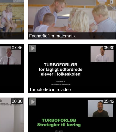
Faghæftefilm matematik
07:46
05:30
Turboforløb introvideo
00:30
05:42