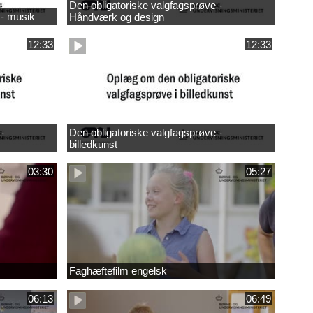
Den obligatoriske valgfagsprøve -
 - musik
Håndværk og design
12:33
12:33
-
Den obligatoriske valgfagsprøve -
billedkunst
03:30
05:27
Faghæftefilm engelsk
06:13
06:49