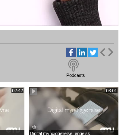
Podcasts
02:42
03:01
Digital myndiggørelse_engelsk