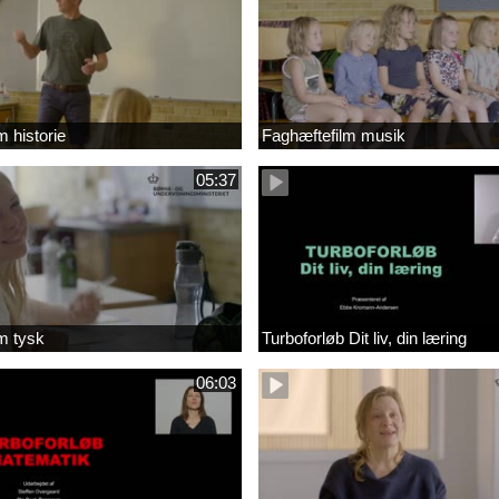
m historie
Faghæftefilm musik
05:37
m tysk
Turboforløb Dit liv, din læring
06:03