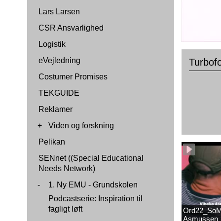
Lars Larsen
CSR Ansvarlighed
Logistik
eVejledning
Turbof
Costumer Promises
TEKGUIDE
Reklamer
+
Viden og forskning
Pelikan
SENnet ((Special Educational
Needs Network)
-
1. Ny EMU - Grundskolen
Podcastserie: Inspiration til
fagligt løft
Ord22_SoM
Asmussen_