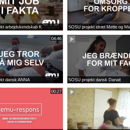
kt arbejdskendskab K
SOSU projekt idræt Mette og Mi
04:46
ekt dansk ANNA
SOSU projekt dansk Danait
00:27