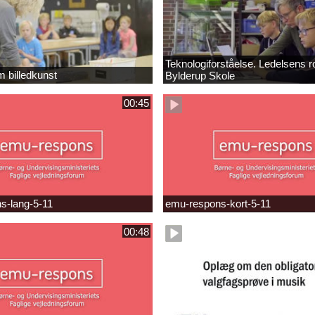
Teknologiforståelse. Ledelsens ro
m billedkunst
Bylderup Skole
00:45
s-lang-5-11
emu-respons-kort-5-11
00:48