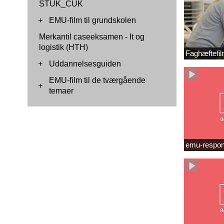
STUK_CUK
+
EMU-film til grundskolen
Merkantil caseeksamen - It og
logistik (HTH)
Faghæftefil
+
Uddannelsesguiden
EMU-film til de tværgående
+
temaer
emu-respon