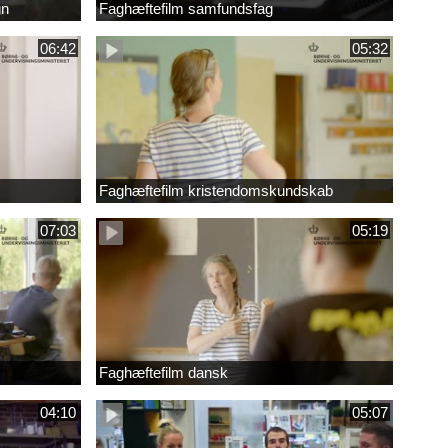
gn
Faghæftefilm samfundsfag
06:42
05:32
Faghæftefilm kristendomskundskab
07:03
05:19
Faghæftefilm dansk
04:10
05:07