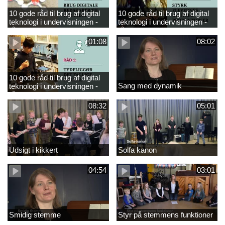
10 gode råd til brug af digital
10 gode råd til brug af digital
teknologi i undervisningen -
teknologi i undervisningen -
råd 3
råd 2
01:08
08:02
10 gode råd til brug af digital
Sang med dynamik
teknologi i undervisningen -
råd 1
08:32
05:01
Udsigt i kikkert
Solfa kanon
04:54
03:01
Smidig stemme
Styr på stemmens funktioner