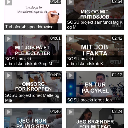
04:45
02:54
SOSU projekt samfundsfag K
Turboforløb speeddrawing
og M
04:01
02:42
SOSU projekt
SOSU projekt
arbejdskendskab G og M
arbejdskendskab K
04:09
02:12
SOSU projekt idræt Mette og
SOSU projekt idræt Jon
Mia
04:46
03:24