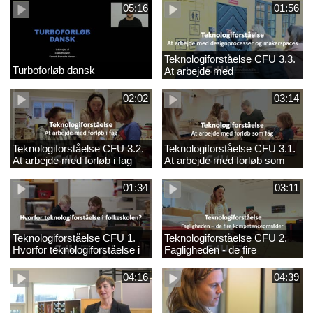
05:16
01:56
Teknologiforståelse CFU 3.3.
Turboforløb dansk
At arbejde med
designprocesser og
makerspaces
02:02
03:14
Teknologiforståelse CFU 3.2.
Teknologiforståelse CFU 3.1.
At arbejde med forløb i fag
At arbejde med forløb som
fag
01:34
03:11
Teknologiforståelse CFU 1.
Teknologiforståelse CFU 2.
Hvorfor teknologiforståelse i
Fagligheden - de fire
folkeskolen?
kompetenceområder
04:16
04:39