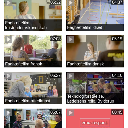
05:32
04:37
Faghæftefilm
Faghæftefilm idræt
kristendomskundskab
07:03
05:19
Faghæftefilm fransk
Faghæftefilm dansk
05:27
04:10
Teknologiforståelse.
Faghæftefilm billedkunst
Ledelsens rolle. Bylderup
Skole
05:07
00:45