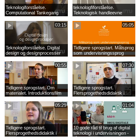
Teknologiforståelse.
teknologfiforståelse.
Computational Tankegang
Teknologisk handleevne
03:15
05:05
Teknologiforståelse. Digital
Tidligere sprogstart. Målsprog
design og designprocesser
som undervisningssprog
00:55
07:30
Tidligere sprogstart. Om
Tidligere sprogstart.
materialet. Introduktionsfilm
Flersprogethedsdidaktik i
fransk og tysk
05:29
01:04
Tidligere sprogstart.
10 gode råd til brug af digital
Flersprogethedsdidaktik i
teknologi i undervisningen -
engelsk
råd 9