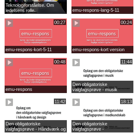
Teknologiforståelse. Om
emu-respons-lang-5-11
ledelsens rolle.
Sofiendalskolen
00:27
00:24
emu-respons-kort-5-11
emu-respons-kort version
00:48
11:44
Den obligatoriske
emu-respons
valgfagsprøve - musik
11:42
18:13
Den obligatoriske
Den obligatoriske
valgfagsprøve - Håndværk og
valgfagsprøve -
design
madkundskab