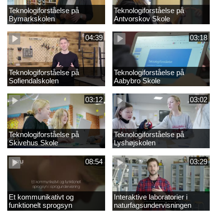
Teknologiforståelse på
Teknologiforståelse på
Bymarkskolen
Antvorskov Skole
04:39
03:18
Teknologiforståelse på
Teknologiforståelse på
Sofiendalskolen
Aabybro Skole
03:12
03:02
Teknologiforståelse på
Teknologiforståelse på
Skivehus Skole
Lyshøjskolen
08:54
03:29
Et kommunikativt og
Interaktive laboratorier i
funktionelt sprogsyn
naturfagsundervisningen