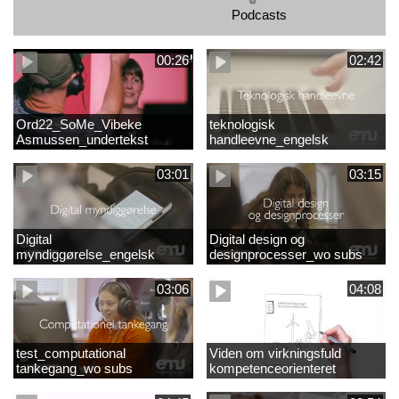
Podcasts
00:26
02:42
Ord22_SoMe_Vibeke
teknologisk
Asmussen_undertekst
handleevne_engelsk
03:01
03:15
Digital
Digital design og
myndiggørelse_engelsk
designprocesser_wo subs
03:06
04:08
test_computational
Viden om virkningsfuld
tankegang_wo subs
kompetenceorienteret
naturfagsundervisning