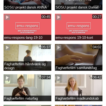
SOSU projekt dansk ANNA
SOSU projekt dansk Danait
00:45
00:27
emu-respons-lang-19-10
emu-respons 19-10-kort
05:37
04:02
Faghæftefilm håndværk og
Faghæftefilm samfundsfag
design
07:34
06:42
Faghæftefilm naturfag
Faghæftefilm madkundskab