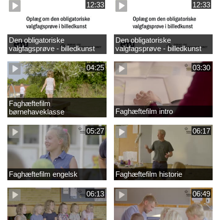
12:33
12:33
Den obligatoriske
Den obligatoriske
valgfagsprøve - billedkunst
valgfagsprøve - billedkunst
større LK
04:25
03:30
Faghæftefilm
Faghæftefilm intro
børnehaveklasse
05:27
06:17
Faghæftefilm engelsk
Faghæftefilm historie
06:13
06:49