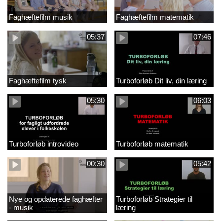
Faghæftefilm musik
Faghæftefilm matematik
05:37
07:46
Faghæftefilm tysk
Turboforløb Dit liv, din læring
05:30
06:03
Turboforløb introvideo
Turboforløb matematik
00:30
05:42
Nye og opdaterede faghæfter
Turboforløb Strategier til
- musik
læring