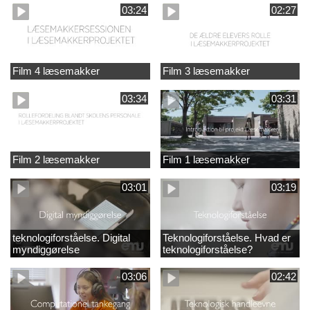
03:24
02:27
Film 4 læsemakker
Film 3 læsemakker
03:34
03:31
Film 2 læsemakker
Film 1 læsemakker
03:01
03:19
teknologiforståelse. Digital
Teknologiforståelse. Hvad er
myndiggørelse
teknologiforståelse?
03:06
02:42