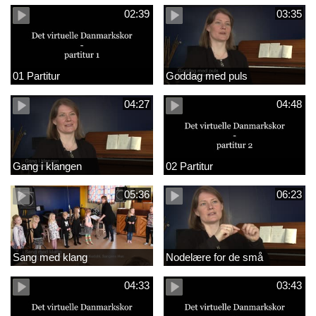
02:39
03:35
01 Partitur
Goddag med puls
04:27
04:48
Gang i klangen
02 Partitur
05:36
06:23
Sang med klang
Nodelære for de små
04:33
03:43