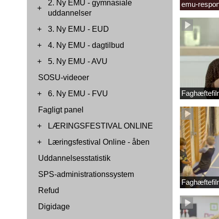
2. Ny EMU - gymnasiale
emu-respon
+
uddannelser
+
3. Ny EMU - EUD
+
4. Ny EMU - dagtilbud
+
5. Ny EMU - AVU
SOSU-videoer
Faghæftefil
+
6. Ny EMU - FVU
Fagligt panel
+
LÆRINGSFESTIVAL ONLINE
+
Læringsfestival Online - åben
Uddannelsesstatistik
SPS-administrationssystem
Faghæftefil
Refud
Digidage