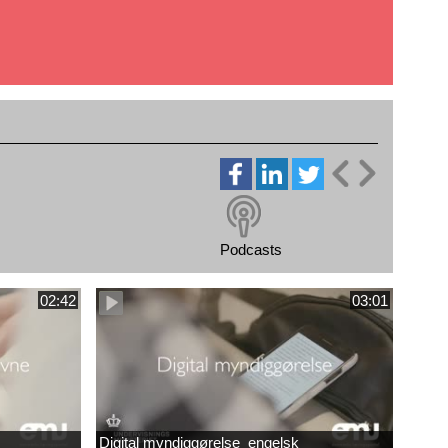
Podcasts
02:42
03:01
Digital myndiggørelse_engelsk