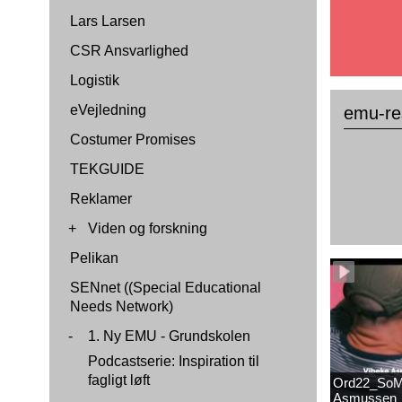
Lars Larsen
CSR Ansvarlighed
Logistik
eVejledning
emu-re
Costumer Promises
TEKGUIDE
Reklamer
+
Viden og forskning
Pelikan
SENnet ((Special Educational
Needs Network)
-
1. Ny EMU - Grundskolen
Podcastserie: Inspiration til
fagligt løft
Ord22_SoM
Asmussen_