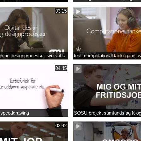
03:15
ign og designprocesser_wo subs
test_computational tankegang_
04:45
b speeddrawing
SOSU projekt samfundsfag K o
02:42