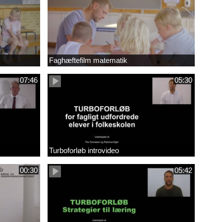
Faghæftefilm matematik
07:46
05:30
Turboforløb introvideo
00:30
05:42