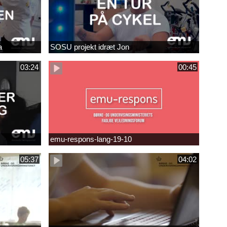
a
SOSU projekt idræt Jon
03:24
00:45
emu-respons-lang-19-10
05:37
04:02