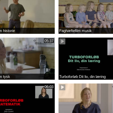
m historie
Faghæftefilm musik
05:37
m tysk
Turboforløb Dit liv, din læring
06:03