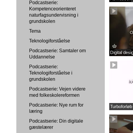
Podcastserie:
Kompetenceorienteret
naturfagsundervisning i
grundskolen
Tema
Teknologiforståelse
Podcastserie: Samtaler om
Digital des
Uddannelse
Podcastserie:
Teknologiforståelse i
grundskolen
Podcastserie: Vejen videre
med folkeskolereformen
Podcastserie: Nye rum for
Turboforlø
læring
Podcastserie: Din digitale
gæstelærer