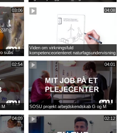
03:06
04:08
Viden om virkningsfuld
wo subs
kompetenceorienteret naturfagsundervisning
02:54
04:01
g M
SOSU projekt arbejdskendskab G og M
04:09
02:12