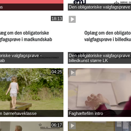
ns
Den obligatoriske valgfagsprøve
18:13
oriske valgfagsprøve -
Den obligatoriske valgfagsprøve 
ab
billedkunst større LK
04:25
lm børnehaveklasse
Faghæftefilm intro
06:17