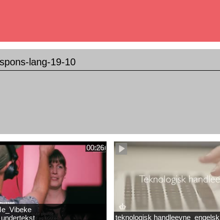
spons-lang-19-10
00:26
e_Vibeke
teknologisk handleevne_engelsk
undertekst