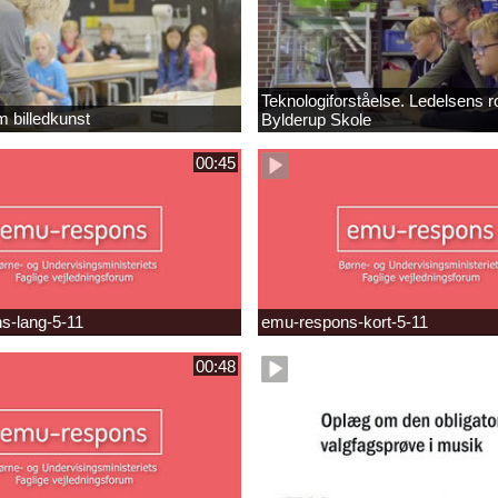
Teknologiforståelse. Ledelsens ro
m billedkunst
Bylderup Skole
00:45
s-lang-5-11
emu-respons-kort-5-11
00:48