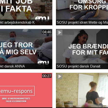
kt arbejdskendskab K
SOSU projekt idræt Mette og Mi
04:46
ekt dansk ANNA
SOSU projekt dansk Danait
00:27