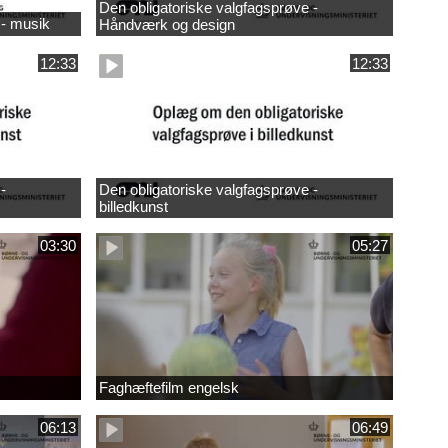
Den obligatoriske valgfagsprøve -
 - musik
Håndværk og design
12:33
12:33
-
Den obligatoriske valgfagsprøve -
billedkunst
03:30
05:27
Faghæftefilm engelsk
06:13
06:49