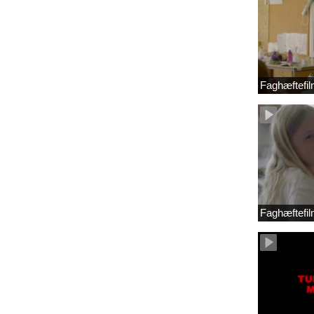
Faghæftefil
Faghæftefil