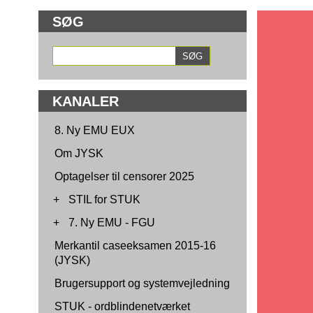
SØG
KANALER
8. Ny EMU EUX
Om JYSK
Optagelser til censorer 2025
+
STIL for STUK
+
7. Ny EMU - FGU
Merkantil caseeksamen 2015-16
(JYSK)
Brugersupport og systemvejledning
STUK - ordblindenetværket