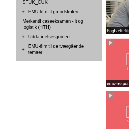
STUK_CUK
+
EMU-film til grundskolen
Merkantil caseeksamen - It og
logistik (HTH)
Faghæftefil
+
Uddannelsesguiden
EMU-film til de tværgående
+
temaer
emu-respon