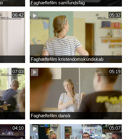
gn
Faghæftefilm samfundsfag
06:42
05:32
Faghæftefilm kristendomskundskab
07:03
05:19
Faghæftefilm dansk
04:10
05:07