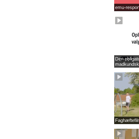
emu-respo
Den obligat
madkundsk
Faghæftefi