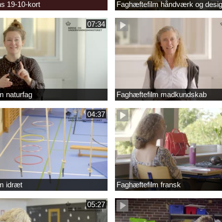
s 19-10-kort
Faghæftefilm håndværk og desi
07:34
m naturfag
Faghæftefilm madkundskab
04:37
m idræt
Faghæftefilm fransk
05:27