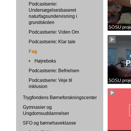
Podcastserie:
Undersøgelsesbaseret
naturfagsundervisning i
grundskolen
SOSU proje
Podcastserie: Viden Om
Podcastserie: Klar tale
Fag
+
Højreboks
Podcastserie: Befrielsen
Podcastserie: Veje til
SOSU proj
inklusion
Trygfondens Børneforskningscenter
Gymnasier og
Ungdomsuddannelser
SFO og børnehaveklasse