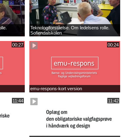
lle.
Teknologiforståelse. Om ledelsens rolle.
Sofiendalskolen
00:27
00:24
emu-respons-kort version
11:44
11:42