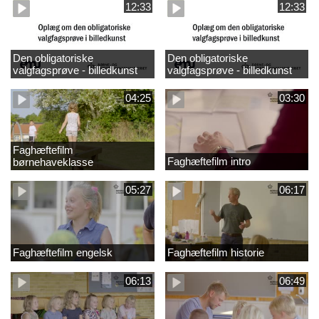
12:33
12:33
Den obligatoriske
Den obligatoriske
valgfagsprøve - billedkunst
valgfagsprøve - billedkunst
større LK
04:25
03:30
Faghæftefilm
Faghæftefilm intro
børnehaveklasse
05:27
06:17
Faghæftefilm engelsk
Faghæftefilm historie
06:13
06:49