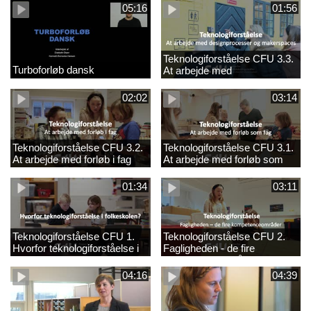
05:16
01:56
Teknologiforståelse CFU 3.3.
Turboforløb dansk
At arbejde med
designprocesser og
makerspaces
02:02
03:14
Teknologiforståelse CFU 3.2.
Teknologiforståelse CFU 3.1.
At arbejde med forløb i fag
At arbejde med forløb som
fag
01:34
03:11
Teknologiforståelse CFU 1.
Teknologiforståelse CFU 2.
Hvorfor teknologiforståelse i
Fagligheden - de fire
folkeskolen?
kompetenceområder
04:16
04:39