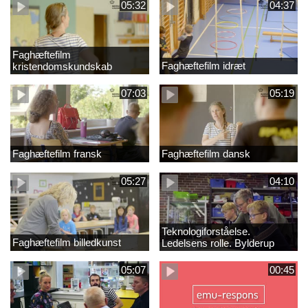
05:32
04:37
Faghæftefilm
Faghæftefilm idræt
kristendomskundskab
07:03
05:19
Faghæftefilm fransk
Faghæftefilm dansk
05:27
04:10
Teknologiforståelse.
Faghæftefilm billedkunst
Ledelsens rolle. Bylderup
Skole
05:07
00:45