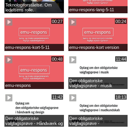
Teknologiforståelse. Om
emu-respons-lang-5-11
ledelsens rolle.
Sofiendalskolen
00:27
00:24
emu-respons-kort-5-11
emu-respons-kort version
00:48
11:44
Den obligatoriske
emu-respons
valgfagsprøve - musik
11:42
18:13
Den obligatoriske
Den obligatoriske
valgfagsprøve - Håndværk og
valgfagsprøve -
design
madkundskab