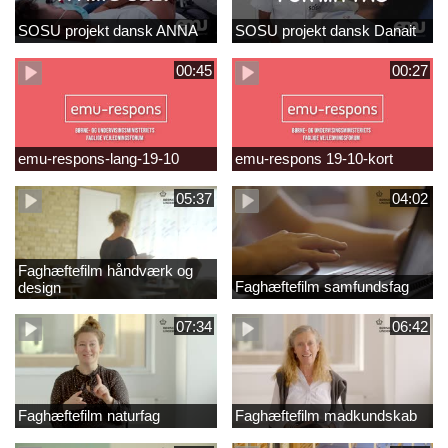
SOSU projekt dansk ANNA
SOSU projekt dansk Danait
00:45
00:27
emu-respons-lang-19-10
emu-respons 19-10-kort
05:37
04:02
Faghæftefilm håndværk og
Faghæftefilm samfundsfag
design
07:34
06:42
Faghæftefilm naturfag
Faghæftefilm madkundskab