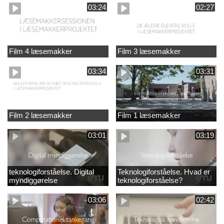
03:24
02:27
Film 4 læsemakker
Film 3 læsemakker
03:34
03:31
Film 2 læsemakker
Film 1 læsemakker
03:01
03:19
teknologiforståelse. Digital
Teknologiforståelse. Hvad er
myndiggørelse
teknologiforståelse?
03:06
02:42