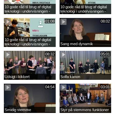
10 gode råd til brug af digital
10 gode råd til brug af digital
teknologi i undervisningen -
teknologi i undervisningen -
råd 3
råd 2
01:08
08:02
10 gode råd til brug af digital
Sang med dynamik
teknologi i undervisningen -
råd 1
08:32
05:01
Udsigt i kikkert
Solfa kanon
04:54
03:01
Smidig stemme
Styr på stemmens funktioner