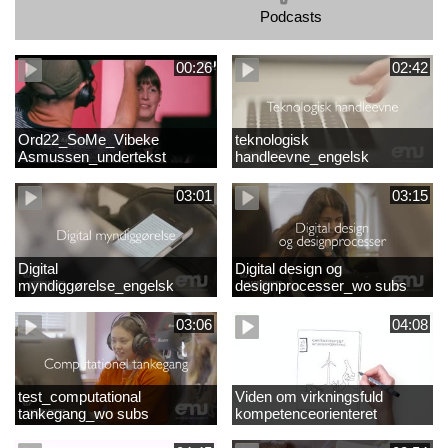
Podcasts
00:26
02:42
Ord22_SoMe_Vibeke
teknologisk
Asmussen_undertekst
handleevne_engelsk
03:01
03:15
Digital
Digital design og
myndiggørelse_engelsk
designprocesser_wo subs
03:06
04:08
test_computational
Viden om virkningsfuld
tankegang_wo subs
kompetenceorienteret
naturfagsundervisning