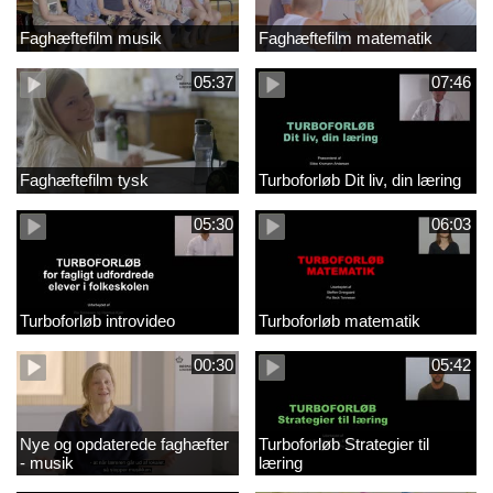
Faghæftefilm musik
Faghæftefilm matematik
05:37
07:46
Faghæftefilm tysk
Turboforløb Dit liv, din læring
05:30
06:03
Turboforløb introvideo
Turboforløb matematik
00:30
05:42
Nye og opdaterede faghæfter
Turboforløb Strategier til
- musik
læring