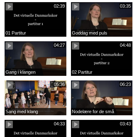
02:39
03:35
01 Partitur
Goddag med puls
04:27
04:48
Gang i klangen
02 Partitur
05:36
06:23
Sang med klang
Nodelære for de små
04:33
03:43