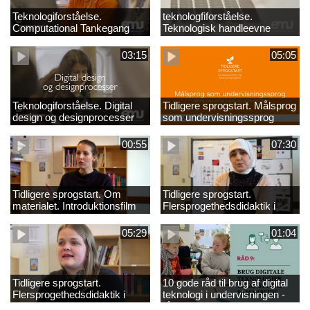
Teknologiforståelse.
teknologfiforståelse.
Computational Tankegang
Teknologisk handleevne
03:15
05:05
Teknologiforståelse. Digital
Tidligere sprogstart. Målsprog
design og designprocesser
som undervisningssprog
00:55
07:30
Tidligere sprogstart. Om
Tidligere sprogstart.
materialet. Introduktionsfilm
Flersprogethedsdidaktik i
fransk og tysk
05:29
01:04
Tidligere sprogstart.
10 gode råd til brug af digital
Flersprogethedsdidaktik i
teknologi i undervisningen -
engelsk
råd 9