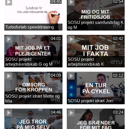
04:45
02:54
SOSU projekt samfundsfag K
Turboforløb speeddrawing
og M
04:01
02:42
SOSU projekt
SOSU projekt
arbejdskendskab G og M
arbejdskendskab K
04:09
02:12
SOSU projekt idræt Mette og
SOSU projekt idræt Jon
Mia
04:46
03:24