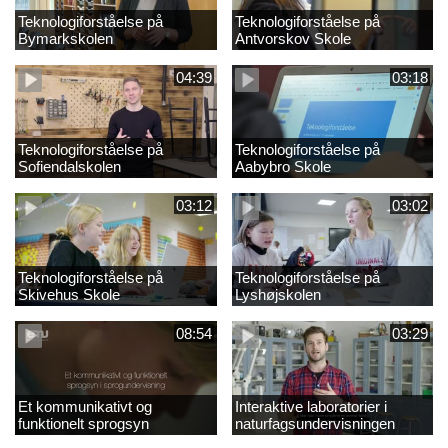
Teknologiforståelse på
Teknologiforståelse på
Bymarkskolen
Antvorskov Skole
04:39
03:18
Teknologiforståelse på
Teknologiforståelse på
Sofiendalskolen
Aabybro Skole
03:12
03:02
Teknologiforståelse på
Teknologiforståelse på
Skivehus Skole
Lyshøjskolen
08:54
03:29
Et kommunikativt og
Interaktive laboratorier i
funktionelt sprogsyn
naturfagsundervisningen