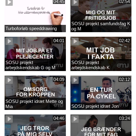
04:45
02:54
SOSU projekt samfundsfag K
Turboforløb speeddrawing
og M
04:01
02:42
SOSU projekt
SOSU projekt
arbejdskendskab G og M
arbejdskendskab K
04:09
02:12
SOSU projekt idræt Mette og
SOSU projekt idræt Jon
Mia
04:46
03:24