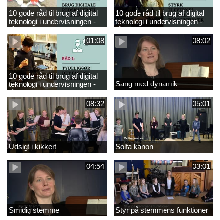
10 gode råd til brug af digital
10 gode råd til brug af digital
teknologi i undervisningen -
teknologi i undervisningen -
råd 3
råd 2
01:08
08:02
10 gode råd til brug af digital
Sang med dynamik
teknologi i undervisningen -
råd 1
08:32
05:01
Udsigt i kikkert
Solfa kanon
04:54
03:01
Smidig stemme
Styr på stemmens funktioner