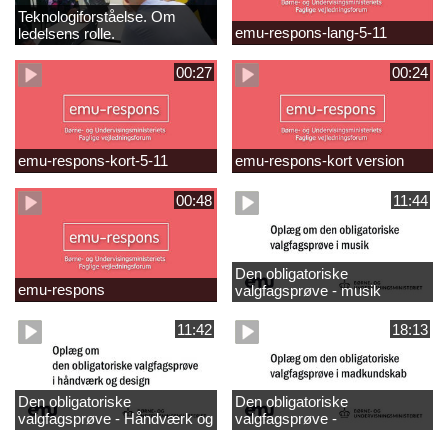
Teknologiforståelse. Om
emu-respons-lang-5-11
ledelsens rolle.
Sofiendalskolen
00:27
00:24
emu-respons-kort-5-11
emu-respons-kort version
00:48
11:44
Den obligatoriske
emu-respons
valgfagsprøve - musik
11:42
18:13
Den obligatoriske
Den obligatoriske
valgfagsprøve - Håndværk og
valgfagsprøve -
design
madkundskab