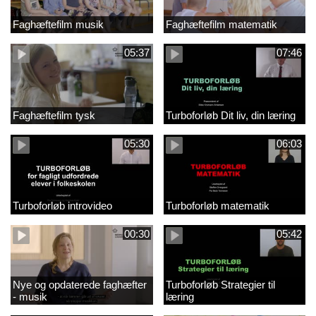
Faghæftefilm musik
Faghæftefilm matematik
05:37
07:46
Faghæftefilm tysk
Turboforløb Dit liv, din læring
05:30
06:03
Turboforløb introvideo
Turboforløb matematik
00:30
05:42
Nye og opdaterede faghæfter
Turboforløb Strategier til
- musik
læring