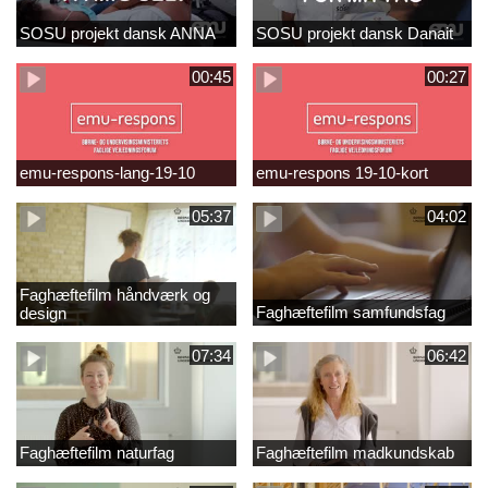
SOSU projekt dansk ANNA
SOSU projekt dansk Danait
00:45
00:27
emu-respons-lang-19-10
emu-respons 19-10-kort
05:37
04:02
Faghæftefilm håndværk og
Faghæftefilm samfundsfag
design
07:34
06:42
Faghæftefilm naturfag
Faghæftefilm madkundskab