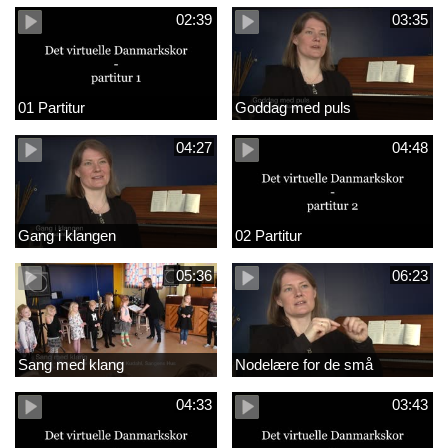
02:39
03:35
01 Partitur
Goddag med puls
04:27
04:48
Gang i klangen
02 Partitur
05:36
06:23
Sang med klang
Nodelære for de små
04:33
03:43