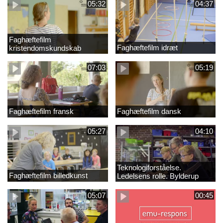
05:32
04:37
Faghæftefilm
Faghæftefilm idræt
kristendomskundskab
07:03
05:19
Faghæftefilm fransk
Faghæftefilm dansk
05:27
04:10
Teknologiforståelse.
Faghæftefilm billedkunst
Ledelsens rolle. Bylderup
Skole
05:07
00:45