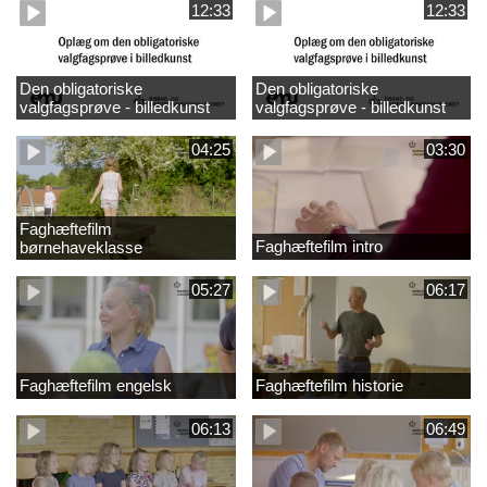
12:33
12:33
Den obligatoriske
Den obligatoriske
valgfagsprøve - billedkunst
valgfagsprøve - billedkunst
større LK
04:25
03:30
Faghæftefilm
Faghæftefilm intro
børnehaveklasse
05:27
06:17
Faghæftefilm engelsk
Faghæftefilm historie
06:13
06:49