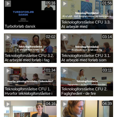
05:16
01:56
Teknologiforståelse CFU 3.3.
Turboforløb dansk
At arbejde med
designprocesser og
makerspaces
02:02
03:14
Teknologiforståelse CFU 3.2.
Teknologiforståelse CFU 3.1.
At arbejde med forløb i fag
At arbejde med forløb som
fag
01:34
03:11
Teknologiforståelse CFU 1.
Teknologiforståelse CFU 2.
Hvorfor teknologiforståelse i
Fagligheden - de fire
folkeskolen?
kompetenceområder
04:16
04:39