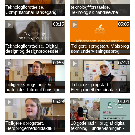
Teknologiforståelse.
teknologfiforståelse.
Computational Tankegang
Teknologisk handleevne
03:15
05:05
Teknologiforståelse. Digital
Tidligere sprogstart. Målsprog
design og designprocesser
som undervisningssprog
00:55
07:30
Tidligere sprogstart. Om
Tidligere sprogstart.
materialet. Introduktionsfilm
Flersprogethedsdidaktik i
fransk og tysk
05:29
01:04
Tidligere sprogstart.
10 gode råd til brug af digital
Flersprogethedsdidaktik i
teknologi i undervisningen -
engelsk
råd 9