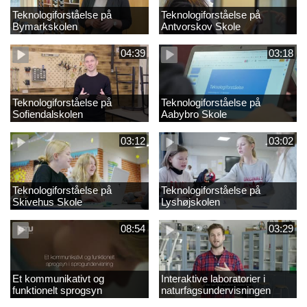
Teknologiforståelse på
Teknologiforståelse på
Bymarkskolen
Antvorskov Skole
04:39
03:18
Teknologiforståelse på
Teknologiforståelse på
Sofiendalskolen
Aabybro Skole
03:12
03:02
Teknologiforståelse på
Teknologiforståelse på
Skivehus Skole
Lyshøjskolen
08:54
03:29
Et kommunikativt og
Interaktive laboratorier i
funktionelt sprogsyn
naturfagsundervisningen