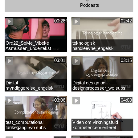
Podcasts
00:26
02:42
Ord22_SoMe_Vibeke
teknologisk
Asmussen_undertekst
handleevne_engelsk
03:01
03:15
Digital
Digital design og
myndiggørelse_engelsk
designprocesser_wo subs
03:06
04:08
test_computational
Viden om virkningsfuld
tankegang_wo subs
kompetenceorienteret
naturfagsundervisning