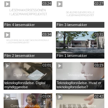
03:24
02:27
Film 4 læsemakker
Film 3 læsemakker
03:34
03:31
Film 2 læsemakker
Film 1 læsemakker
03:01
03:19
teknologiforståelse. Digital
Teknologiforståelse. Hvad er
myndiggørelse
teknologiforståelse?
03:06
02:42