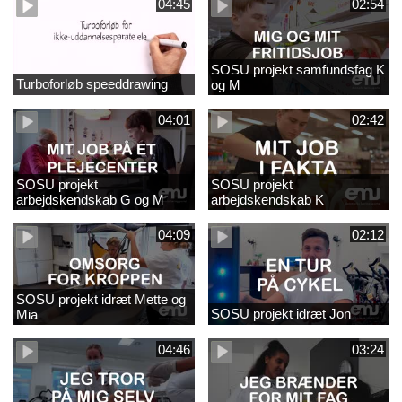
04:45
02:54
SOSU projekt samfundsfag K
Turboforløb speeddrawing
og M
04:01
02:42
SOSU projekt
SOSU projekt
arbejdskendskab G og M
arbejdskendskab K
04:09
02:12
SOSU projekt idræt Mette og
SOSU projekt idræt Jon
Mia
04:46
03:24