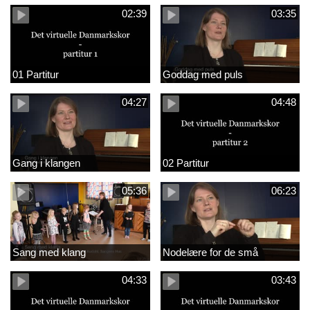
02:39
03:35
01 Partitur
Goddag med puls
04:27
04:48
Gang i klangen
02 Partitur
05:36
06:23
Sang med klang
Nodelære for de små
04:33
03:43