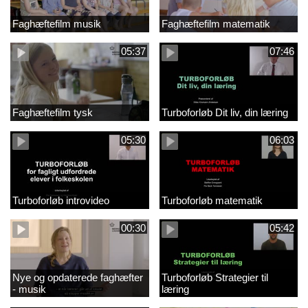
Faghæftefilm musik
Faghæftefilm matematik
05:37
07:46
Faghæftefilm tysk
Turboforløb Dit liv, din læring
05:30
06:03
Turboforløb introvideo
Turboforløb matematik
00:30
05:42
Nye og opdaterede faghæfter
Turboforløb Strategier til
- musik
læring