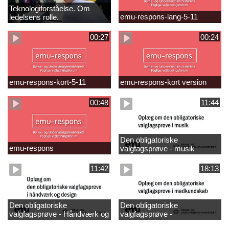
Teknologiforståelse. Om
emu-respons-lang-5-11
ledelsens rolle.
Sofiendalskolen
00:27
00:24
emu-respons-kort-5-11
emu-respons-kort version
00:48
11:44
Den obligatoriske
emu-respons
valgfagsprøve - musik
11:42
18:13
Den obligatoriske
Den obligatoriske
valgfagsprøve - Håndværk og
valgfagsprøve -
design
madkundskab