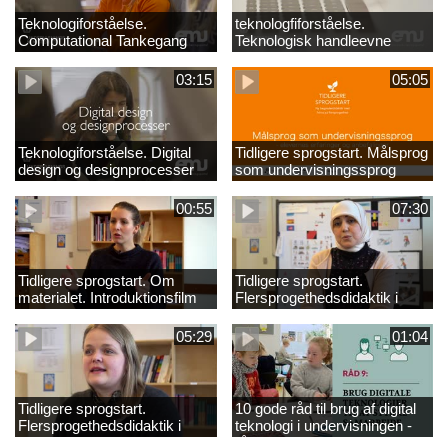
Teknologiforståelse.
teknologfiforståelse.
Computational Tankegang
Teknologisk handleevne
03:15
05:05
Teknologiforståelse. Digital
Tidligere sprogstart. Målsprog
design og designprocesser
som undervisningssprog
00:55
07:30
Tidligere sprogstart. Om
Tidligere sprogstart.
materialet. Introduktionsfilm
Flersprogethedsdidaktik i
fransk og tysk
05:29
01:04
Tidligere sprogstart.
10 gode råd til brug af digital
Flersprogethedsdidaktik i
teknologi i undervisningen -
engelsk
råd 9