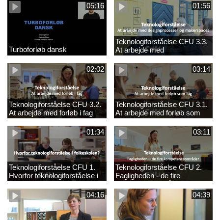
05:16
01:56
Teknologiforståelse CFU 3.3.
Turboforløb dansk
At arbejde med
designprocesser og
makerspaces
02:02
03:14
Teknologiforståelse CFU 3.2.
Teknologiforståelse CFU 3.1.
At arbejde med forløb i fag
At arbejde med forløb som
fag
01:34
03:11
Teknologiforståelse CFU 1.
Teknologiforståelse CFU 2.
Hvorfor teknologiforståelse i
Fagligheden - de fire
folkeskolen?
kompetenceområder
04:16
04:39