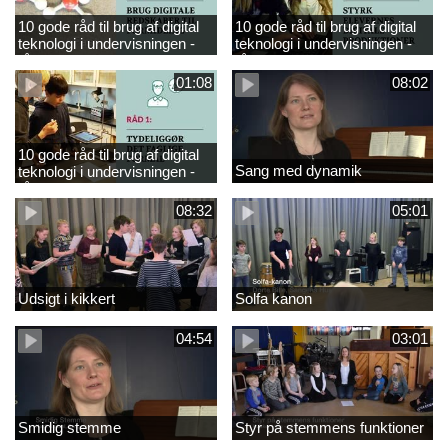
10 gode råd til brug af digital
10 gode råd til brug af digital
teknologi i undervisningen -
teknologi i undervisningen -
råd 3
råd 2
01:08
08:02
10 gode råd til brug af digital
Sang med dynamik
teknologi i undervisningen -
råd 1
08:32
05:01
Udsigt i kikkert
Solfa kanon
04:54
03:01
Smidig stemme
Styr på stemmens funktioner