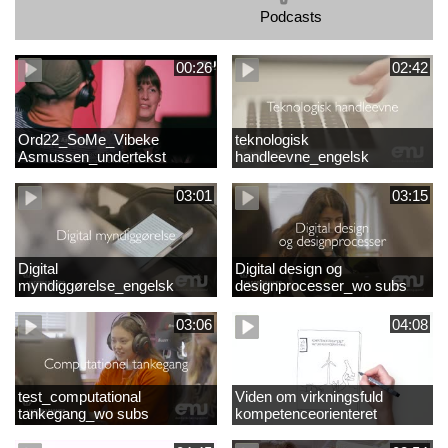
Podcasts
00:26
02:42
Ord22_SoMe_Vibeke
teknologisk
Asmussen_undertekst
handleevne_engelsk
03:01
03:15
Digital
Digital design og
myndiggørelse_engelsk
designprocesser_wo subs
03:06
04:08
test_computational
Viden om virkningsfuld
tankegang_wo subs
kompetenceorienteret
naturfagsundervisning