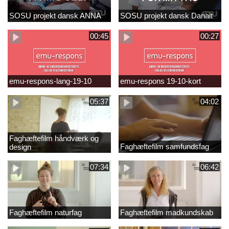
SOSU projekt dansk ANNA
SOSU projekt dansk Danait
00:45
00:27
emu-respons-lang-19-10
emu-respons 19-10-kort
05:37
04:02
Faghæftefilm håndværk og
Faghæftefilm samfundsfag
design
07:34
06:42
Faghæftefilm naturfag
Faghæftefilm madkundskab