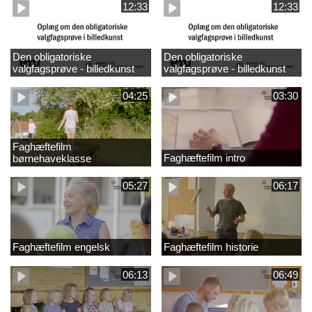
12:33
12:33
Den obligatoriske
Den obligatoriske
valgfagsprøve - billedkunst
valgfagsprøve - billedkunst
større LK
04:25
03:30
Faghæftefilm
Faghæftefilm intro
børnehaveklasse
05:27
06:17
Faghæftefilm engelsk
Faghæftefilm historie
06:13
06:49