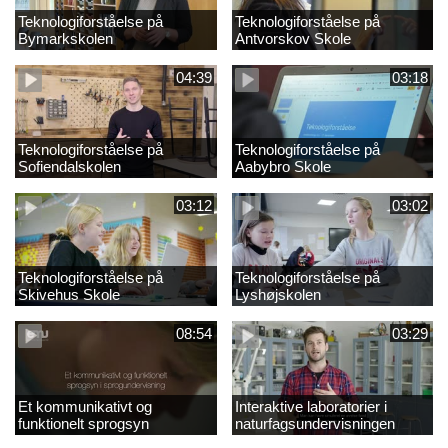
Teknologiforståelse på
Teknologiforståelse på
Bymarkskolen
Antvorskov Skole
04:39
03:18
Teknologiforståelse på
Teknologiforståelse på
Sofiendalskolen
Aabybro Skole
03:12
03:02
Teknologiforståelse på
Teknologiforståelse på
Skivehus Skole
Lyshøjskolen
08:54
03:29
Et kommunikativt og
Interaktive laboratorier i
funktionelt sprogsyn
naturfagsundervisningen