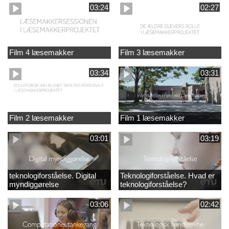
03:24
02:27
Film 4 læsemakker
Film 3 læsemakker
03:34
03:31
Film 2 læsemakker
Film 1 læsemakker
03:01
03:19
teknologiforståelse. Digital
Teknologiforståelse. Hvad er
myndiggørelse
teknologiforståelse?
03:06
02:42