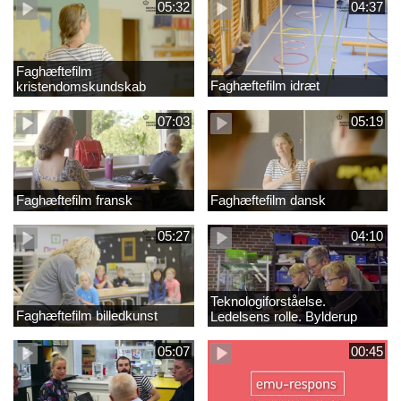
05:32
04:37
Faghæftefilm
Faghæftefilm idræt
kristendomskundskab
07:03
05:19
Faghæftefilm fransk
Faghæftefilm dansk
05:27
04:10
Teknologiforståelse.
Faghæftefilm billedkunst
Ledelsens rolle. Bylderup
Skole
05:07
00:45