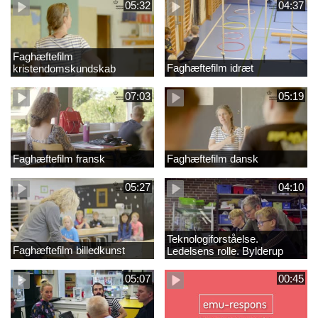
05:32
04:37
Faghæftefilm
Faghæftefilm idræt
kristendomskundskab
07:03
05:19
Faghæftefilm fransk
Faghæftefilm dansk
05:27
04:10
Teknologiforståelse.
Faghæftefilm billedkunst
Ledelsens rolle. Bylderup
Skole
05:07
00:45