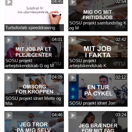
04:45
02:54
SOSU projekt samfundsfag K
Turboforløb speeddrawing
og M
04:01
02:42
SOSU projekt
SOSU projekt
arbejdskendskab G og M
arbejdskendskab K
04:09
02:12
SOSU projekt idræt Mette og
SOSU projekt idræt Jon
Mia
04:46
03:24