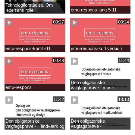
Teknologiforståelse. Om
emu-respons-lang-5-11
ledelsens rolle.
Sofiendalskolen
00:27
00:24
emu-respons-kort-5-11
emu-respons-kort version
00:48
11:44
Den obligatoriske
emu-respons
valgfagsprøve - musik
11:42
18:13
Den obligatoriske
Den obligatoriske
valgfagsprøve - Håndværk og
valgfagsprøve -
design
madkundskab