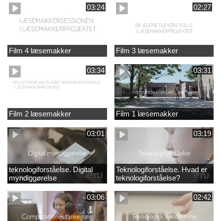
03:24
02:27
Film 4 læsemakker
Film 3 læsemakker
03:34
03:31
Film 2 læsemakker
Film 1 læsemakker
03:01
03:19
teknologiforståelse. Digital
Teknologiforståelse. Hvad er
myndiggørelse
teknologiforståelse?
03:06
02:42