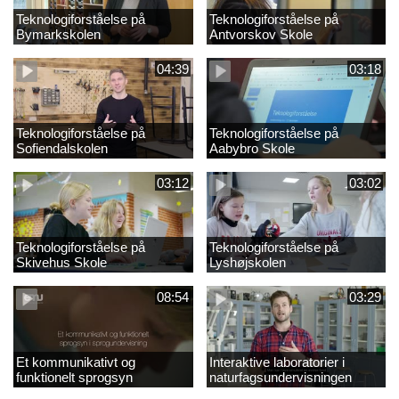
Teknologiforståelse på
Teknologiforståelse på
Bymarkskolen
Antvorskov Skole
04:39
03:18
Teknologiforståelse på
Teknologiforståelse på
Sofiendalskolen
Aabybro Skole
03:12
03:02
Teknologiforståelse på
Teknologiforståelse på
Skivehus Skole
Lyshøjskolen
08:54
03:29
Et kommunikativt og
Interaktive laboratorier i
funktionelt sprogsyn
naturfagsundervisningen