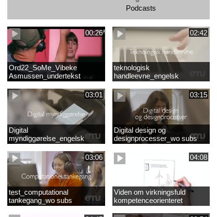
Podcasts
00:26
02:42
Ord22_SoMe_Vibeke
teknologisk
Asmussen_undertekst
handleevne_engelsk
03:01
03:15
Digital
Digital design og
myndiggørelse_engelsk
designprocesser_wo subs
03:06
04:08
test_computational
Viden om virkningsfuld
tankegang_wo subs
kompetenceorienteret
naturfagsundervisning