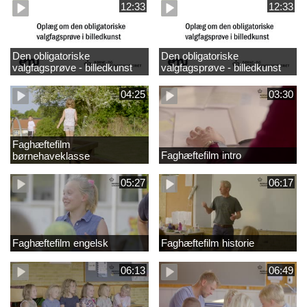
12:33
12:33
Den obligatoriske
Den obligatoriske
valgfagsprøve - billedkunst
valgfagsprøve - billedkunst
større LK
04:25
03:30
Faghæftefilm
Faghæftefilm intro
børnehaveklasse
05:27
06:17
Faghæftefilm engelsk
Faghæftefilm historie
06:13
06:49