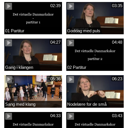
02:39
03:35
01 Partitur
Goddag med puls
04:27
04:48
Gang i klangen
02 Partitur
05:36
06:23
Sang med klang
Nodelære for de små
04:33
03:43