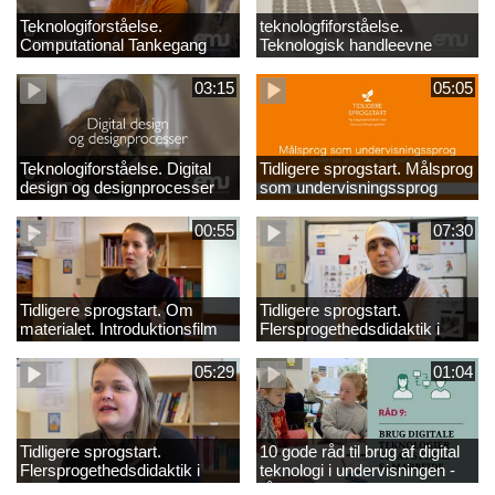
Teknologiforståelse.
teknologfiforståelse.
Computational Tankegang
Teknologisk handleevne
03:15
05:05
Teknologiforståelse. Digital
Tidligere sprogstart. Målsprog
design og designprocesser
som undervisningssprog
00:55
07:30
Tidligere sprogstart. Om
Tidligere sprogstart.
materialet. Introduktionsfilm
Flersprogethedsdidaktik i
fransk og tysk
05:29
01:04
Tidligere sprogstart.
10 gode råd til brug af digital
Flersprogethedsdidaktik i
teknologi i undervisningen -
engelsk
råd 9