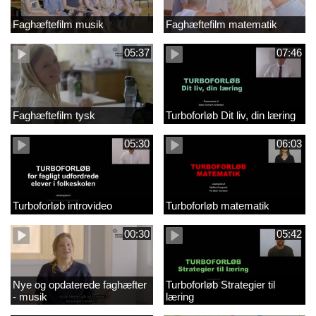
Faghæftefilm musik
Faghæftefilm matematik
05:37
07:46
Faghæftefilm tysk
Turboforløb Dit liv, din læring
05:30
06:03
Turboforløb introvideo
Turboforløb matematik
00:30
05:42
Nye og opdaterede faghæfter
Turboforløb Strategier til
- musik
læring