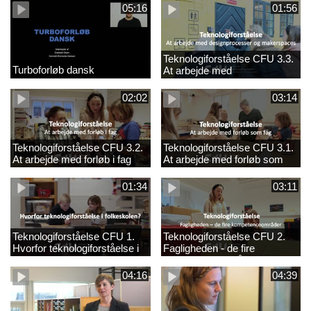
05:16
01:56
Teknologiforståelse CFU 3.3.
Turboforløb dansk
At arbejde med
designprocesser og
makerspaces
02:02
03:14
Teknologiforståelse CFU 3.2.
Teknologiforståelse CFU 3.1.
At arbejde med forløb i fag
At arbejde med forløb som
fag
01:34
03:11
Teknologiforståelse CFU 1.
Teknologiforståelse CFU 2.
Hvorfor teknologiforståelse i
Fagligheden - de fire
folkeskolen?
kompetenceområder
04:16
04:39