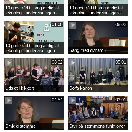
10 gode råd til brug af digital
10 gode råd til brug af digital
teknologi i undervisningen -
teknologi i undervisningen -
råd 3
råd 2
01:08
08:02
10 gode råd til brug af digital
Sang med dynamik
teknologi i undervisningen -
råd 1
08:32
05:01
Udsigt i kikkert
Solfa kanon
04:54
03:01
Smidig stemme
Styr på stemmens funktioner