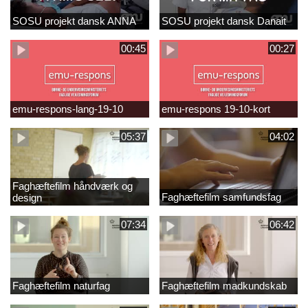
SOSU projekt dansk ANNA
SOSU projekt dansk Danait
00:45
00:27
emu-respons-lang-19-10
emu-respons 19-10-kort
05:37
04:02
Faghæftefilm håndværk og
Faghæftefilm samfundsfag
design
07:34
06:42
Faghæftefilm naturfag
Faghæftefilm madkundskab