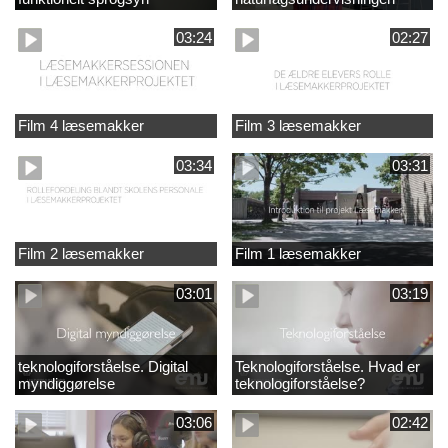
03:24
02:27
Film 4 læsemakker
Film 3 læsemakker
03:34
03:31
Film 2 læsemakker
Film 1 læsemakker
03:01
03:19
teknologiforståelse. Digital
Teknologiforståelse. Hvad er
myndiggørelse
teknologiforståelse?
03:06
02:42