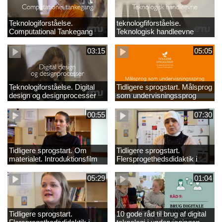
Teknologiforståelse.
teknologfiforståelse.
Computational Tankegang
Teknologisk handleevne
03:15
05:05
Teknologiforståelse. Digital
Tidligere sprogstart. Målsprog
design og designprocesser
som undervisningssprog
00:55
07:30
Tidligere sprogstart. Om
Tidligere sprogstart.
materialet. Introduktionsfilm
Flersprogethedsdidaktik i
fransk og tysk
05:29
01:04
Tidligere sprogstart.
10 gode råd til brug af digital