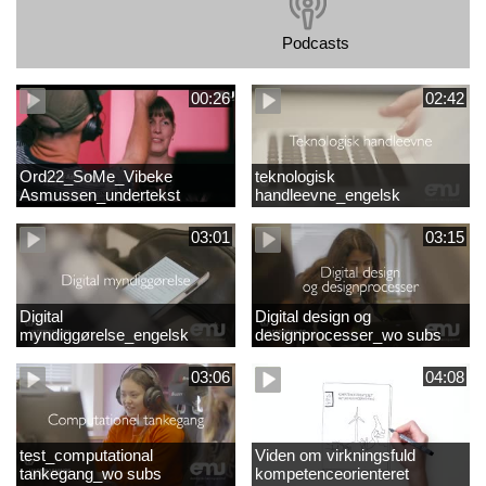
Podcasts
00:26
02:42
Ord22_SoMe_Vibeke
teknologisk
Asmussen_undertekst
handleevne_engelsk
03:01
03:15
Digital
Digital design og
myndiggørelse_engelsk
designprocesser_wo subs
03:06
04:08
test_computational
Viden om virkningsfuld
tankegang_wo subs
kompetenceorienteret