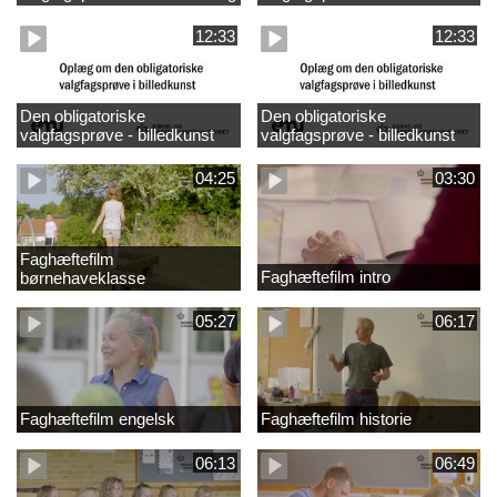
design
madkundskab
12:33
12:33
Den obligatoriske
Den obligatoriske
valgfagsprøve - billedkunst
valgfagsprøve - billedkunst
større LK
04:25
03:30
Faghæftefilm
Faghæftefilm intro
børnehaveklasse
05:27
06:17
Faghæftefilm engelsk
Faghæftefilm historie
06:13
06:49