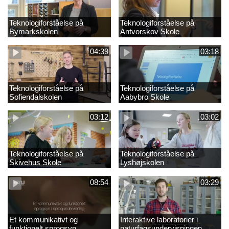
Teknologiforståelse på
Teknologiforståelse på
Bymarkskolen
Antvorskov Skole
04:39
03:18
Teknologiforståelse på
Teknologiforståelse på
Sofiendalskolen
Aabybro Skole
03:12
03:02
Teknologiforståelse på
Teknologiforståelse på
Skivehus Skole
Lyshøjskolen
08:54
03:29
Et kommunikativt og
Interaktive laboratorier i
funktionelt sprogsyn
naturfagsundervisningen