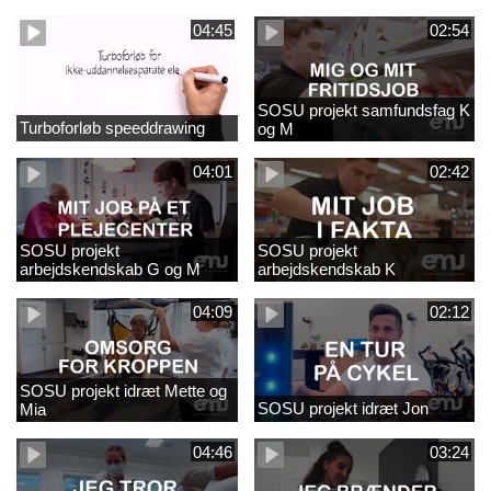
naturfagsundervisning
04:45
02:54
SOSU projekt samfundsfag K
Turboforløb speeddrawing
og M
04:01
02:42
SOSU projekt
SOSU projekt
arbejdskendskab G og M
arbejdskendskab K
04:09
02:12
SOSU projekt idræt Mette og
SOSU projekt idræt Jon
Mia
04:46
03:24