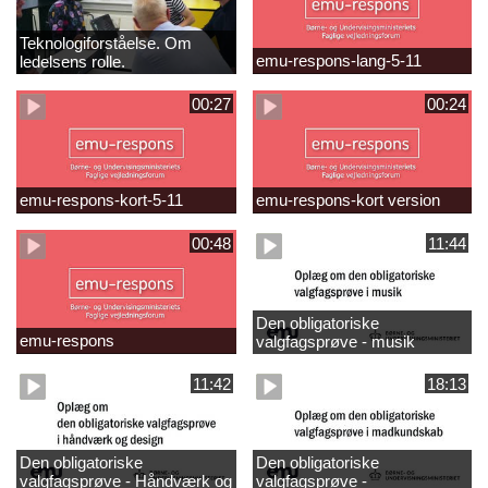
Teknologiforståelse. Om
emu-respons-lang-5-11
ledelsens rolle.
Sofiendalskolen
00:27
00:24
emu-respons-kort-5-11
emu-respons-kort version
00:48
11:44
Den obligatoriske
emu-respons
valgfagsprøve - musik
11:42
18:13
Den obligatoriske
Den obligatoriske
valgfagsprøve - Håndværk og
valgfagsprøve -