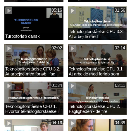
05:16
01:56
Teknologiforståelse CFU 3.3.
Turboforløb dansk
At arbejde med
designprocesser og
makerspaces
02:02
03:14
Teknologiforståelse CFU 3.2.
Teknologiforståelse CFU 3.1.
At arbejde med forløb i fag
At arbejde med forløb som
fag
01:34
03:11
Teknologiforståelse CFU 1.
Teknologiforståelse CFU 2.
Hvorfor teknologiforståelse i
Fagligheden - de fire
folkeskolen?
kompetenceområder
04:16
04:39