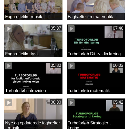
Faghæftefilm musik
Faghæftefilm matematik
05:37
07:46
Faghæftefilm tysk
Turboforløb Dit liv, din læring
05:30
06:03
Turboforløb introvideo
Turboforløb matematik
00:30
05:42
Nye og opdaterede faghæfter
Turboforløb Strategier til
- musik
læring