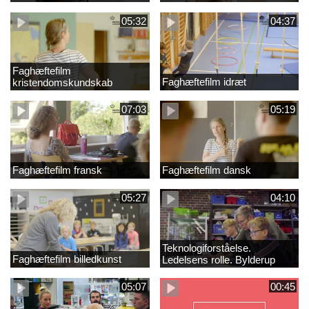
05:32
04:37
Faghæftefilm
Faghæftefilm idræt
kristendomskundskab
07:03
05:19
Faghæftefilm fransk
Faghæftefilm dansk
05:27
04:10
Teknologiforståelse.
Faghæftefilm billedkunst
Ledelsens rolle. Bylderup
Skole
05:07
00:45