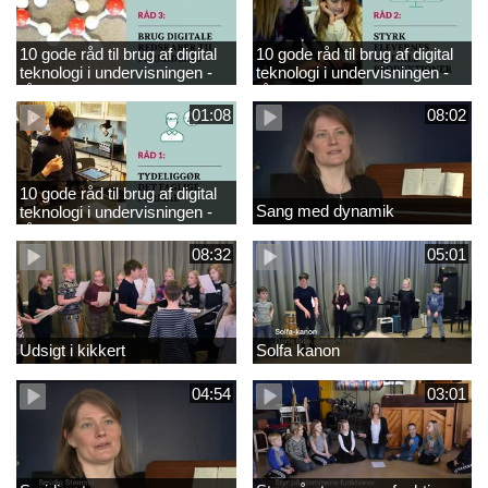
10 gode råd til brug af digital
10 gode råd til brug af digital
teknologi i undervisningen -
teknologi i undervisningen -
råd 3
råd 2
01:08
08:02
10 gode råd til brug af digital
Sang med dynamik
teknologi i undervisningen -
råd 1
08:32
05:01
Udsigt i kikkert
Solfa kanon
04:54
03:01