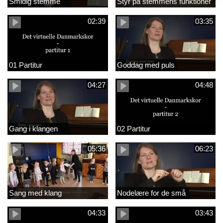
Smidig stemme
Styr på stemmens funktioner
02:39
03:35
01 Partitur
Goddag med puls
04:27
04:48
Gang i klangen
02 Partitur
05:36
06:23
Sang med klang
Nodelære for de små
04:33
03:43