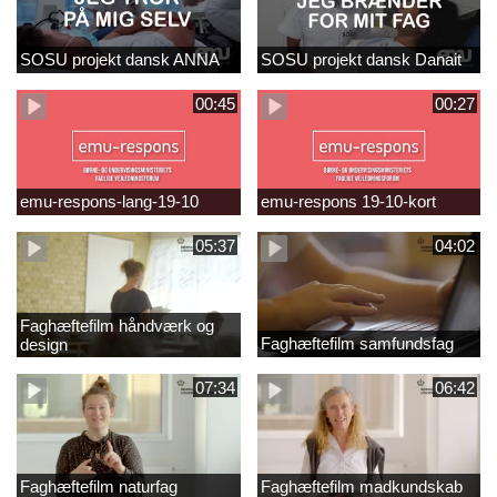
SOSU projekt dansk ANNA
SOSU projekt dansk Danait
00:45
00:27
emu-respons-lang-19-10
emu-respons 19-10-kort
05:37
04:02
Faghæftefilm håndværk og
Faghæftefilm samfundsfag
design
07:34
06:42
Faghæftefilm naturfag
Faghæftefilm madkundskab