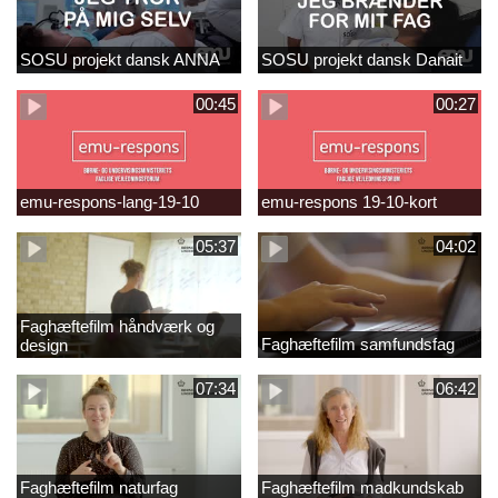
SOSU projekt dansk ANNA
SOSU projekt dansk Danait
00:45
00:27
emu-respons-lang-19-10
emu-respons 19-10-kort
05:37
04:02
Faghæftefilm håndværk og
Faghæftefilm samfundsfag
design
07:34
06:42
Faghæftefilm naturfag
Faghæftefilm madkundskab