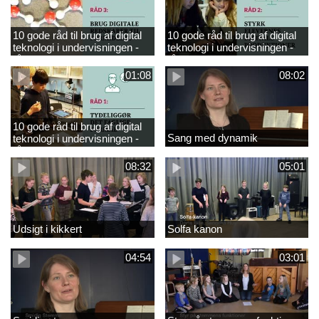
10 gode råd til brug af digital
10 gode råd til brug af digital
teknologi i undervisningen -
teknologi i undervisningen -
råd 3
råd 2
01:08
08:02
10 gode råd til brug af digital
Sang med dynamik
teknologi i undervisningen -
råd 1
08:32
05:01
Udsigt i kikkert
Solfa kanon
04:54
03:01