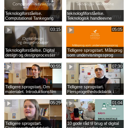
Teknologiforståelse.
teknologfiforståelse.
Computational Tankegang
Teknologisk handleevne
03:15
05:05
Teknologiforståelse. Digital
Tidligere sprogstart. Målsprog
design og designprocesser
som undervisningssprog
00:55
07:30
Tidligere sprogstart. Om
Tidligere sprogstart.
materialet. Introduktionsfilm
Flersprogethedsdidaktik i
fransk og tysk
05:29
01:04
Tidligere sprogstart.
10 gode råd til brug af digital