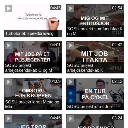
naturfagsundervisning
04:45
02:54
SOSU projekt samfundsfag K
Turboforløb speeddrawing
og M
04:01
02:42
SOSU projekt
SOSU projekt
arbejdskendskab G og M
arbejdskendskab K
04:09
02:12
SOSU projekt idræt Mette og
SOSU projekt idræt Jon
Mia
04:46
03:24