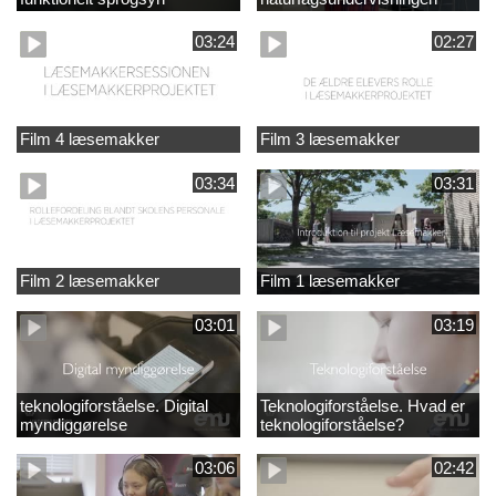
03:24
02:27
Film 4 læsemakker
Film 3 læsemakker
03:34
03:31
Film 2 læsemakker
Film 1 læsemakker
03:01
03:19
teknologiforståelse. Digital
Teknologiforståelse. Hvad er
myndiggørelse
teknologiforståelse?
03:06
02:42