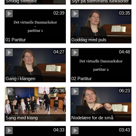
Smidig stemme
Styr på stemmens funktioner
02:39
03:35
01 Partitur
Goddag med puls
04:27
04:48
Gang i klangen
02 Partitur
05:36
06:23
Sang med klang
Nodelære for de små
04:33
03:43