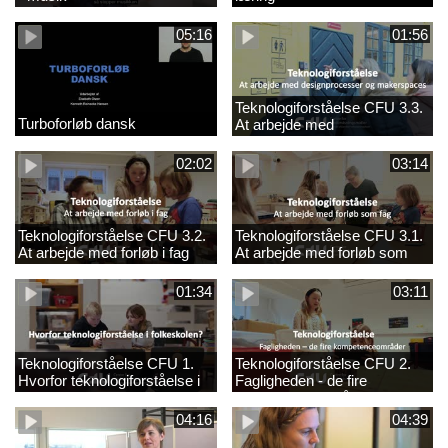
05:16
01:56
Teknologiforståelse CFU 3.3.
Turboforløb dansk
At arbejde med
designprocesser og
makerspaces
02:02
03:14
Teknologiforståelse CFU 3.2.
Teknologiforståelse CFU 3.1.
At arbejde med forløb i fag
At arbejde med forløb som
fag
01:34
03:11
Teknologiforståelse CFU 1.
Teknologiforståelse CFU 2.
Hvorfor teknologiforståelse i
Fagligheden - de fire
folkeskolen?
kompetenceområder
04:16
04:39