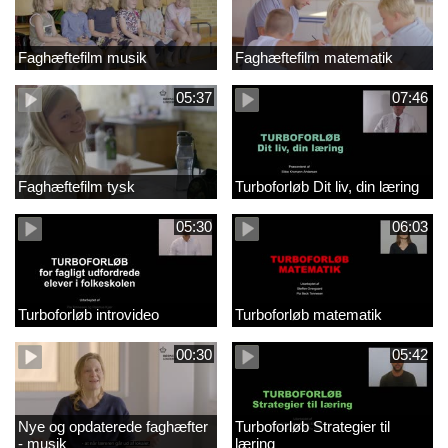
Faghæftefilm musik
Faghæftefilm matematik
05:37
07:46
Faghæftefilm tysk
Turboforløb Dit liv, din læring
05:30
06:03
Turboforløb introvideo
Turboforløb matematik
00:30
05:42
Nye og opdaterede faghæfter
Turboforløb Strategier til
- musik
læring