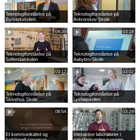
Teknologiforståelse på
Teknologiforståelse på
Bymarkskolen
Antvorskov Skole
04:39
03:18
Teknologiforståelse på
Teknologiforståelse på
Sofiendalskolen
Aabybro Skole
03:12
03:02
Teknologiforståelse på
Teknologiforståelse på
Skivehus Skole
Lyshøjskolen
08:54
03:29
Et kommunikativt og
Interaktive laboratorier i
funktionelt sprogsyn
naturfagsundervisningen