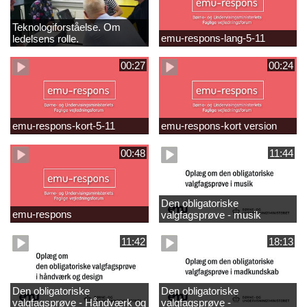
Teknologiforståelse. Om
emu-respons-lang-5-11
ledelsens rolle.
Sofiendalskolen
00:27
00:24
emu-respons-kort-5-11
emu-respons-kort version
00:48
11:44
Den obligatoriske
emu-respons
valgfagsprøve - musik
11:42
18:13
Den obligatoriske
Den obligatoriske
valgfagsprøve - Håndværk og
valgfagsprøve -