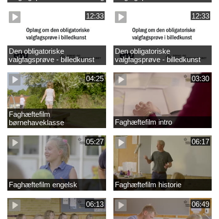
design
madkundskab
12:33
12:33
Den obligatoriske
Den obligatoriske
valgfagsprøve - billedkunst
valgfagsprøve - billedkunst
større LK
04:25
03:30
Faghæftefilm
Faghæftefilm intro
børnehaveklasse
05:27
06:17
Faghæftefilm engelsk
Faghæftefilm historie
06:13
06:49