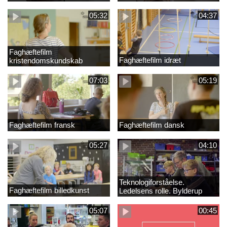
05:32
04:37
Faghæftefilm
Faghæftefilm idræt
kristendomskundskab
07:03
05:19
Faghæftefilm fransk
Faghæftefilm dansk
05:27
04:10
Teknologiforståelse.
Faghæftefilm billedkunst
Ledelsens rolle. Bylderup
Skole
05:07
00:45