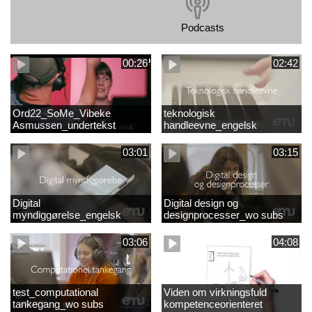
Podcasts
00:26
02:42
Ord22_SoMe_Vibeke
teknologisk
Asmussen_undertekst
handleevne_engelsk
03:01
03:15
Digital
Digital design og
myndiggørelse_engelsk
designprocesser_wo subs
03:06
04:08
test_computational
Viden om virkningsfuld
tankegang_wo subs
kompetenceorienteret