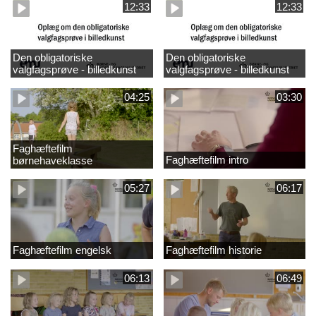
12:33
12:33
Den obligatoriske
Den obligatoriske
valgfagsprøve - billedkunst
valgfagsprøve - billedkunst
større LK
04:25
03:30
Faghæftefilm
Faghæftefilm intro
børnehaveklasse
05:27
06:17
Faghæftefilm engelsk
Faghæftefilm historie
06:13
06:49