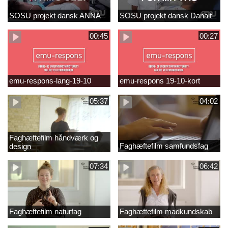
SOSU projekt dansk ANNA
SOSU projekt dansk Danait
00:45
00:27
emu-respons-lang-19-10
emu-respons 19-10-kort
05:37
04:02
Faghæftefilm håndværk og
Faghæftefilm samfundsfag
design
07:34
06:42
Faghæftefilm naturfag
Faghæftefilm madkundskab