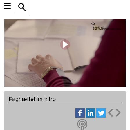
☰
Faghæftefilm intro