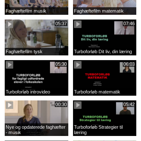
Faghæftefilm musik
Faghæftefilm matematik
05:37
07:46
Faghæftefilm tysk
Turboforløb Dit liv, din læring
05:30
06:03
Turboforløb introvideo
Turboforløb matematik
00:30
05:42
Nye og opdaterede faghæfter
Turboforløb Strategier til
- musik
læring