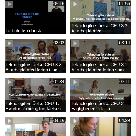
05:16
01:56
Teknologiforståelse CFU 3.3.
Turboforløb dansk
At arbejde med
designprocesser og
makerspaces
02:02
03:14
Teknologiforståelse CFU 3.2.
Teknologiforståelse CFU 3.1.
At arbejde med forløb i fag
At arbejde med forløb som
fag
01:34
03:11
Teknologiforståelse CFU 1.
Teknologiforståelse CFU 2.
Hvorfor teknologiforståelse i
Fagligheden - de fire
folkeskolen?
kompetenceområder
04:16
04:39