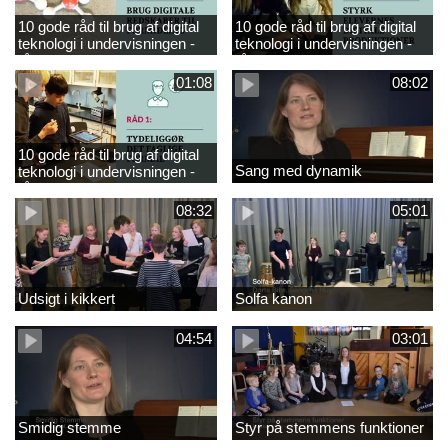
10 gode råd til brug af digital
10 gode råd til brug af digital
teknologi i undervisningen -
teknologi i undervisningen -
råd 3
råd 2
01:08
08:02
10 gode råd til brug af digital
Sang med dynamik
teknologi i undervisningen -
råd 1
08:32
05:01
Udsigt i kikkert
Solfa kanon
04:54
03:01
Smidig stemme
Styr på stemmens funktioner