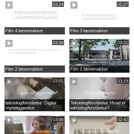
03:24
02:27
Film 4 læsemakker
Film 3 læsemakker
03:34
03:31
Film 2 læsemakker
Film 1 læsemakker
03:01
03:19
teknologiforståelse. Digital
Teknologiforståelse. Hvad er
myndiggørelse
teknologiforståelse?
03:06
02:42