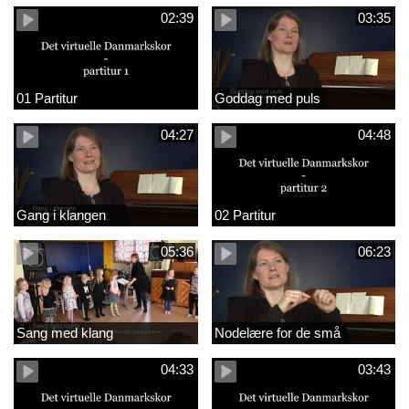
02:39
03:35
01 Partitur
Goddag med puls
04:27
04:48
Gang i klangen
02 Partitur
05:36
06:23
Sang med klang
Nodelære for de små
04:33
03:43