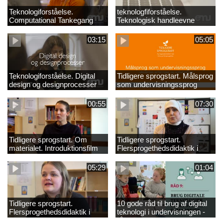
Teknologiforståelse.
teknologfiforståelse.
Computational Tankegang
Teknologisk handleevne
03:15
05:05
Teknologiforståelse. Digital
Tidligere sprogstart. Målsprog
design og designprocesser
som undervisningssprog
00:55
07:30
Tidligere sprogstart. Om
Tidligere sprogstart.
materialet. Introduktionsfilm
Flersprogethedsdidaktik i
fransk og tysk
05:29
01:04
Tidligere sprogstart.
10 gode råd til brug af digital
Flersprogethedsdidaktik i
teknologi i undervisningen -
engelsk
råd 9