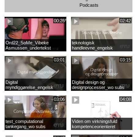
Podcasts
00:26
02:42
Ord22_SoMe_Vibeke
teknologisk
Asmussen_undertekst
handleevne_engelsk
03:01
03:15
Digital
Digital design og
myndiggørelse_engelsk
designprocesser_wo subs
03:06
04:08
test_computational
Viden om virkningsfuld
tankegang_wo subs
kompetenceorienteret
naturfagsundervisning