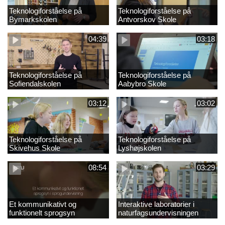
Teknologiforståelse på
Teknologiforståelse på
Bymarkskolen
Antvorskov Skole
04:39
03:18
Teknologiforståelse på
Teknologiforståelse på
Sofiendalskolen
Aabybro Skole
03:12
03:02
Teknologiforståelse på
Teknologiforståelse på
Skivehus Skole
Lyshøjskolen
08:54
03:29
Et kommunikativt og
Interaktive laboratorier i
funktionelt sprogsyn
naturfagsundervisningen