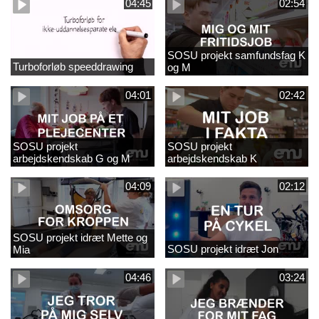
04:45
02:54
SOSU projekt samfundsfag K
Turboforløb speeddrawing
og M
04:01
02:42
SOSU projekt
SOSU projekt
arbejdskendskab G og M
arbejdskendskab K
04:09
02:12
SOSU projekt idræt Mette og
SOSU projekt idræt Jon
Mia
04:46
03:24