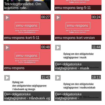
Teknologiforståelse. Om
emu-respons-lang-5-11
ledelsens rolle.
Sofiendalskolen
00:27
00:24
emu-respons-kort-5-11
emu-respons-kort version
00:48
11:44
Den obligatoriske
emu-respons
valgfagsprøve - musik
11:42
18:13
Den obligatoriske
Den obligatoriske
valgfagsprøve - Håndværk og
valgfagsprøve -
design
madkundskab