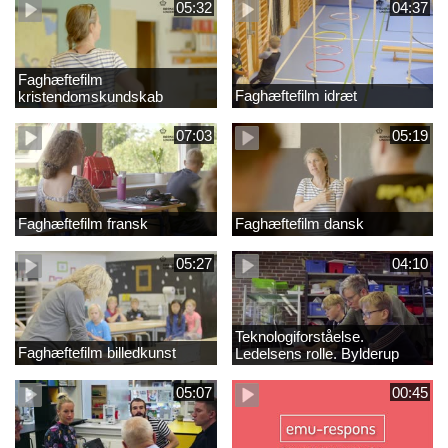
05:32
04:37
Faghæftefilm
Faghæftefilm idræt
kristendomskundskab
07:03
05:19
Faghæftefilm fransk
Faghæftefilm dansk
05:27
04:10
Teknologiforståelse.
Faghæftefilm billedkunst
Ledelsens rolle. Bylderup
Skole
05:07
00:45