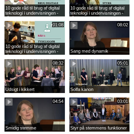
10 gode råd til brug af digital
10 gode råd til brug af digital
teknologi i undervisningen -
teknologi i undervisningen -
råd 3
råd 2
01:08
08:02
10 gode råd til brug af digital
Sang med dynamik
teknologi i undervisningen -
råd 1
08:32
05:01
Udsigt i kikkert
Solfa kanon
04:54
03:01
Smidig stemme
Styr på stemmens funktioner