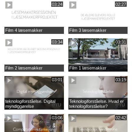
03:24
02:27
Film 4 læsemakker
Film 3 læsemakker
03:34
03:31
Film 2 læsemakker
Film 1 læsemakker
03:01
03:19
teknologiforståelse. Digital
Teknologiforståelse. Hvad er
myndiggørelse
teknologiforståelse?
03:06
02:42