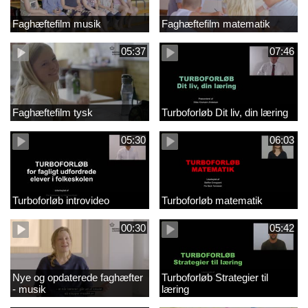
Faghæftefilm musik
Faghæftefilm matematik
05:37
07:46
Faghæftefilm tysk
Turboforløb Dit liv, din læring
05:30
06:03
Turboforløb introvideo
Turboforløb matematik
00:30
05:42
Nye og opdaterede faghæfter
Turboforløb Strategier til
- musik
læring