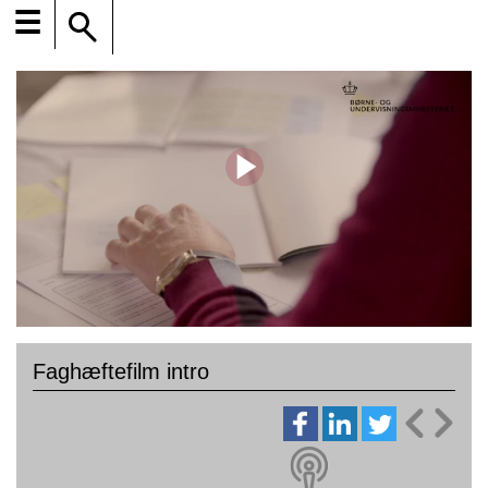
☰
Faghæftefilm intro