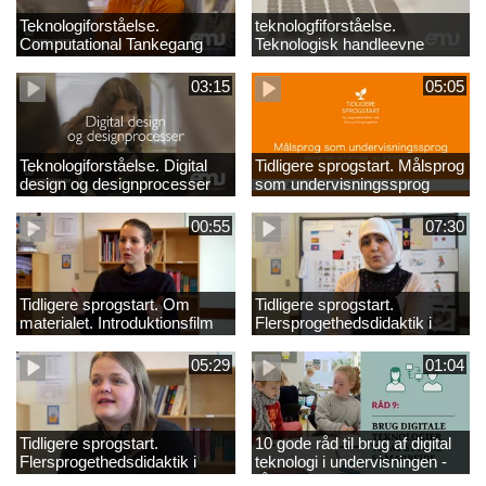
Teknologiforståelse.
teknologfiforståelse.
Computational Tankegang
Teknologisk handleevne
03:15
05:05
Teknologiforståelse. Digital
Tidligere sprogstart. Målsprog
design og designprocesser
som undervisningssprog
00:55
07:30
Tidligere sprogstart. Om
Tidligere sprogstart.
materialet. Introduktionsfilm
Flersprogethedsdidaktik i
fransk og tysk
05:29
01:04
Tidligere sprogstart.
10 gode råd til brug af digital
Flersprogethedsdidaktik i
teknologi i undervisningen -
engelsk
råd 9