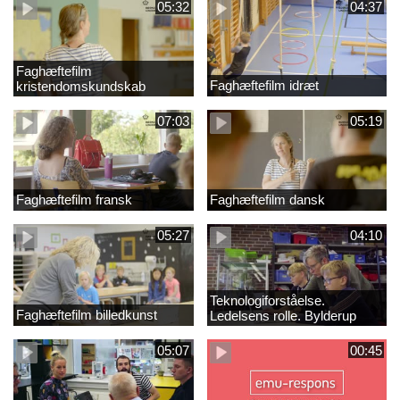
05:32
04:37
Faghæftefilm
Faghæftefilm idræt
kristendomskundskab
07:03
05:19
Faghæftefilm fransk
Faghæftefilm dansk
05:27
04:10
Teknologiforståelse.
Faghæftefilm billedkunst
Ledelsens rolle. Bylderup
Skole
05:07
00:45