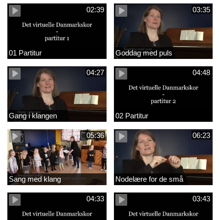
02:39
03:35
01 Partitur
Goddag med puls
04:27
04:48
Gang i klangen
02 Partitur
05:36
06:23
Sang med klang
Nodelære for de små
04:33
03:43