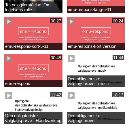
Teknologiforståelse. Om
emu-respons-lang-5-11
ledelsens rolle.
Sofiendalskolen
00:27
00:24
emu-respons-kort-5-11
emu-respons-kort version
00:48
11:44
Den obligatoriske
emu-respons
valgfagsprøve - musik
11:42
18:13
Den obligatoriske
Den obligatoriske
valgfagsprøve - Håndværk og
valgfagsprøve -
design
madkundskab