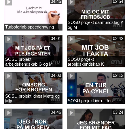
04:45
02:54
SOSU projekt samfundsfag K
Turboforløb speeddrawing
og M
04:01
02:42
SOSU projekt
SOSU projekt
arbejdskendskab G og M
arbejdskendskab K
04:09
02:12
SOSU projekt idræt Mette og
SOSU projekt idræt Jon
Mia
04:46
03:24