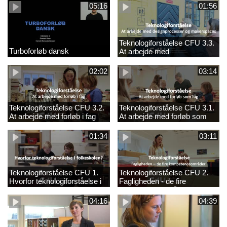
05:16
01:56
Teknologiforståelse CFU 3.3.
Turboforløb dansk
At arbejde med
designprocesser og
makerspaces
02:02
03:14
Teknologiforståelse CFU 3.2.
Teknologiforståelse CFU 3.1.
At arbejde med forløb i fag
At arbejde med forløb som
fag
01:34
03:11
Teknologiforståelse CFU 1.
Teknologiforståelse CFU 2.
Hvorfor teknologiforståelse i
Fagligheden - de fire
folkeskolen?
kompetenceområder
04:16
04:39