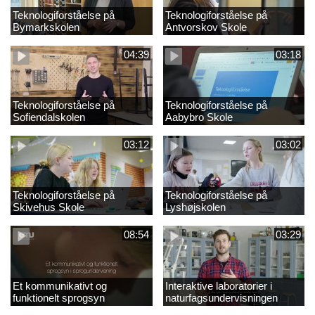
Teknologiforståelse på
Teknologiforståelse på
Bymarkskolen
Antvorskov Skole
04:39
03:18
Teknologiforståelse på
Teknologiforståelse på
Sofiendalskolen
Aabybro Skole
03:12
03:02
Teknologiforståelse på
Teknologiforståelse på
Skivehus Skole
Lyshøjskolen
08:54
03:29
Et kommunikativt og
Interaktive laboratorier i
funktionelt sprogsyn
naturfagsundervisningen