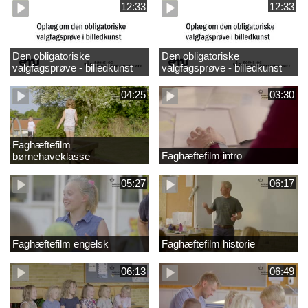
12:33
12:33
Den obligatoriske
Den obligatoriske
valgfagsprøve - billedkunst
valgfagsprøve - billedkunst
større LK
04:25
03:30
Faghæftefilm
Faghæftefilm intro
børnehaveklasse
05:27
06:17
Faghæftefilm engelsk
Faghæftefilm historie
06:13
06:49