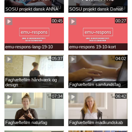
SOSU projekt dansk ANNA
SOSU projekt dansk Danait
00:45
00:27
emu-respons-lang-19-10
emu-respons 19-10-kort
05:37
04:02
Faghæftefilm håndværk og
Faghæftefilm samfundsfag
design
07:34
06:42
Faghæftefilm naturfag
Faghæftefilm madkundskab