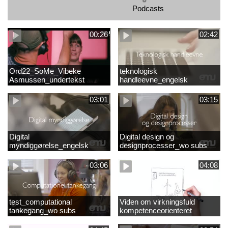
Podcasts
00:26
02:42
Ord22_SoMe_Vibeke
teknologisk
Asmussen_undertekst
handleevne_engelsk
03:01
03:15
Digital
Digital design og
myndiggørelse_engelsk
designprocesser_wo subs
03:06
04:08
test_computational
Viden om virkningsfuld
tankegang_wo subs
kompetenceorienteret
naturfagsundervisning