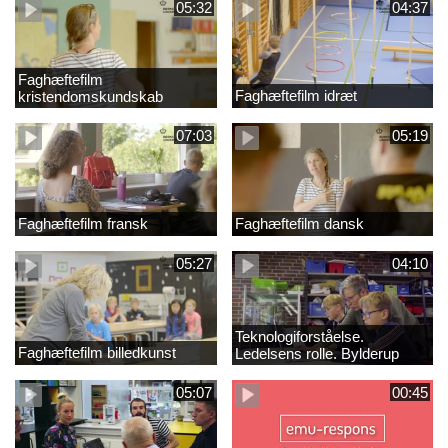
05:32
04:37
Faghæftefilm
Faghæftefilm idræt
kristendomskundskab
07:03
05:19
Faghæftefilm fransk
Faghæftefilm dansk
05:27
04:10
Teknologiforståelse.
Faghæftefilm billedkunst
Ledelsens rolle. Bylderup
Skole
05:07
00:45