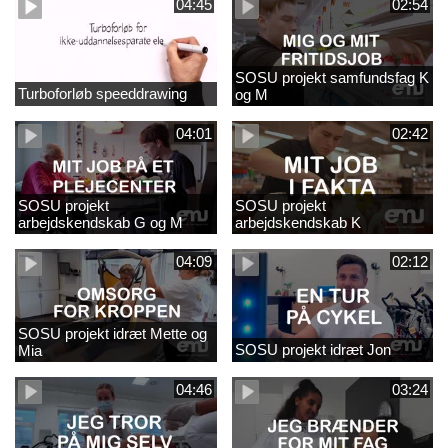
04:45
02:54
SOSU projekt samfundsfag K
Turboforløb speeddrawing
og M
04:01
02:42
SOSU projekt
SOSU projekt
arbejdskendskab G og M
arbejdskendskab K
04:09
02:12
SOSU projekt idræt Mette og
SOSU projekt idræt Jon
Mia
04:46
03:24