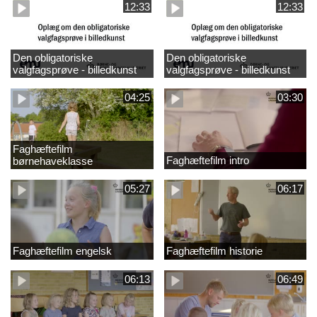
12:33
12:33
Den obligatoriske
Den obligatoriske
valgfagsprøve - billedkunst
valgfagsprøve - billedkunst
større LK
04:25
03:30
Faghæftefilm
Faghæftefilm intro
børnehaveklasse
05:27
06:17
Faghæftefilm engelsk
Faghæftefilm historie
06:13
06:49