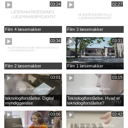
03:24
02:27
Film 4 læsemakker
Film 3 læsemakker
03:34
03:31
Film 2 læsemakker
Film 1 læsemakker
03:01
03:19
teknologiforståelse. Digital
Teknologiforståelse. Hvad er
myndiggørelse
teknologiforståelse?
03:06
02:42