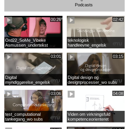
Podcasts
00:26
02:42
Ord22_SoMe_Vibeke
teknologisk
Asmussen_undertekst
handleevne_engelsk
03:01
03:15
Digital
Digital design og
myndiggørelse_engelsk
designprocesser_wo subs
03:06
04:08
test_computational
Viden om virkningsfuld
tankegang_wo subs
kompetenceorienteret
naturfagsundervisning