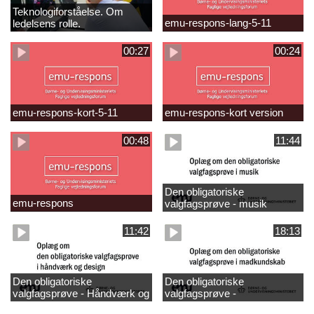
Teknologiforståelse. Om
emu-respons-lang-5-11
ledelsens rolle.
Sofiendalskolen
00:27
00:24
emu-respons-kort-5-11
emu-respons-kort version
00:48
11:44
Den obligatoriske
emu-respons
valgfagsprøve - musik
11:42
18:13
Den obligatoriske
Den obligatoriske
valgfagsprøve - Håndværk og
valgfagsprøve -
design
madkundskab