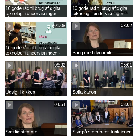
10 gode råd til brug af digital
10 gode råd til brug af digital
teknologi i undervisningen -
teknologi i undervisningen -
råd 3
råd 2
01:08
08:02
10 gode råd til brug af digital
Sang med dynamik
teknologi i undervisningen -
råd 1
08:32
05:01
Udsigt i kikkert
Solfa kanon
04:54
03:01
Smidig stemme
Styr på stemmens funktioner