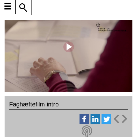
☰
Faghæftefilm intro