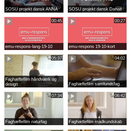
SOSU projekt dansk ANNA
SOSU projekt dansk Danait
00:45
00:27
emu-respons-lang-19-10
emu-respons 19-10-kort
05:37
04:02
Faghæftefilm håndværk og
Faghæftefilm samfundsfag
design
07:34
06:42
Faghæftefilm naturfag
Faghæftefilm madkundskab