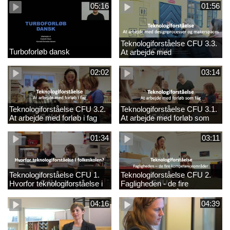
05:16
01:56
Teknologiforståelse CFU 3.3.
Turboforløb dansk
At arbejde med
designprocesser og
makerspaces
02:02
03:14
Teknologiforståelse CFU 3.2.
Teknologiforståelse CFU 3.1.
At arbejde med forløb i fag
At arbejde med forløb som
fag
01:34
03:11
Teknologiforståelse CFU 1.
Teknologiforståelse CFU 2.
Hvorfor teknologiforståelse i
Fagligheden - de fire
folkeskolen?
kompetenceområder
04:16
04:39