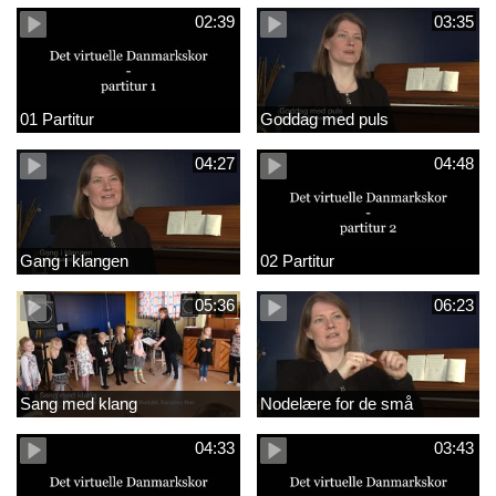
02:39
03:35
01 Partitur
Goddag med puls
04:27
04:48
Gang i klangen
02 Partitur
05:36
06:23
Sang med klang
Nodelære for de små
04:33
03:43