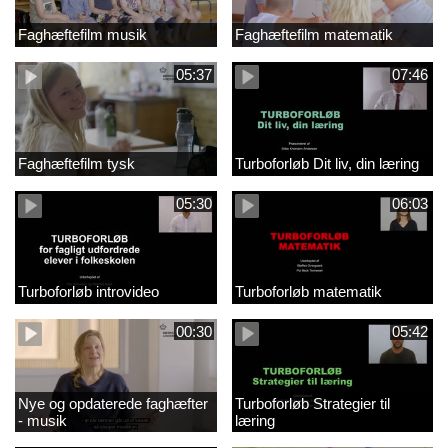
Faghæftefilm musik
Faghæftefilm matematik
05:37
07:46
Faghæftefilm tysk
Turboforløb Dit liv, din læring
05:30
06:03
Turboforløb introvideo
Turboforløb matematik
00:30
05:42
Nye og opdaterede faghæfter
Turboforløb Strategier til
- musik
læring