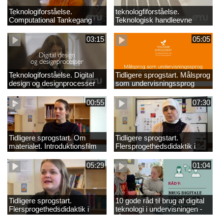
Teknologiforståelse.
teknologfiforståelse.
Computational Tankegang
Teknologisk handleevne
03:15
05:05
Teknologiforståelse. Digital
Tidligere sprogstart. Målsprog
design og designprocesser
som undervisningssprog
00:55
07:30
Tidligere sprogstart. Om
Tidligere sprogstart.
materialet. Introduktionsfilm
Flersprogethedsdidaktik i
fransk og tysk
05:29
01:04
Tidligere sprogstart.
10 gode råd til brug af digital
Flersprogethedsdidaktik i
teknologi i undervisningen -
engelsk
råd 9