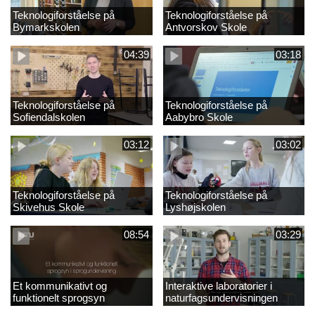
Teknologiforståelse på
Teknologiforståelse på
Bymarkskolen
Antvorskov Skole
04:39
03:18
Teknologiforståelse på
Teknologiforståelse på
Sofiendalskolen
Aabybro Skole
03:12
03:02
Teknologiforståelse på
Teknologiforståelse på
Skivehus Skole
Lyshøjskolen
08:54
03:29
Et kommunikativt og
Interaktive laboratorier i
funktionelt sprogsyn
naturfagsundervisningen