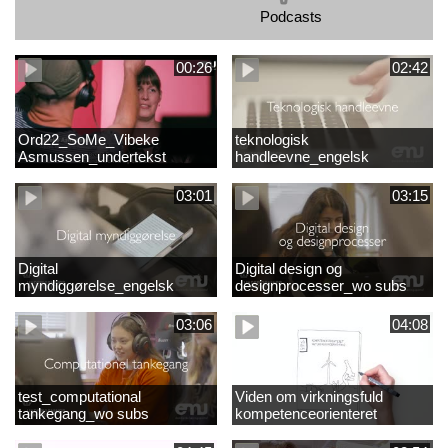
Podcasts
00:26
02:42
Ord22_SoMe_Vibeke
teknologisk
Asmussen_undertekst
handleevne_engelsk
03:01
03:15
Digital
Digital design og
myndiggørelse_engelsk
designprocesser_wo subs
03:06
04:08
test_computational
Viden om virkningsfuld
tankegang_wo subs
kompetenceorienteret
naturfagsundervisning