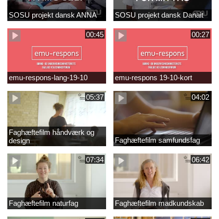
SOSU projekt dansk ANNA
SOSU projekt dansk Danait
00:45
00:27
emu-respons-lang-19-10
emu-respons 19-10-kort
05:37
04:02
Faghæftefilm håndværk og
Faghæftefilm samfundsfag
design
07:34
06:42
Faghæftefilm naturfag
Faghæftefilm madkundskab