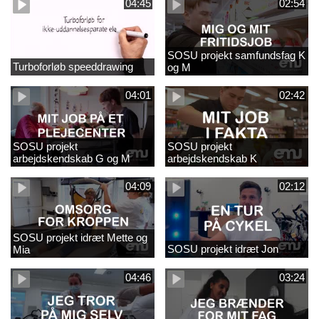
04:45
02:54
SOSU projekt samfundsfag K
Turboforløb speeddrawing
og M
04:01
02:42
SOSU projekt
SOSU projekt
arbejdskendskab G og M
arbejdskendskab K
04:09
02:12
SOSU projekt idræt Mette og
SOSU projekt idræt Jon
Mia
04:46
03:24