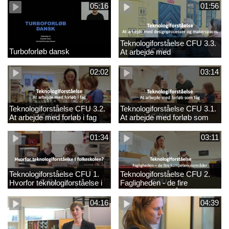
05:16
01:56
Teknologiforståelse CFU 3.3.
Turboforløb dansk
At arbejde med
designprocesser og
makerspaces
02:02
03:14
Teknologiforståelse CFU 3.2.
Teknologiforståelse CFU 3.1.
At arbejde med forløb i fag
At arbejde med forløb som
fag
01:34
03:11
Teknologiforståelse CFU 1.
Teknologiforståelse CFU 2.
Hvorfor teknologiforståelse i
Fagligheden - de fire
folkeskolen?
kompetenceområder
04:16
04:39