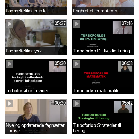
Faghæftefilm musik
Faghæftefilm matematik
05:37
07:46
Faghæftefilm tysk
Turboforløb Dit liv, din læring
05:30
06:03
Turboforløb introvideo
Turboforløb matematik
00:30
05:42
Nye og opdaterede faghæfter
Turboforløb Strategier til
- musik
læring