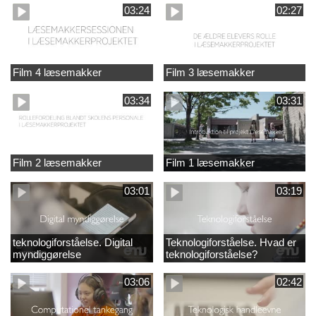
03:24
02:27
Film 4 læsemakker
Film 3 læsemakker
03:34
03:31
Film 2 læsemakker
Film 1 læsemakker
03:01
03:19
teknologiforståelse. Digital
Teknologiforståelse. Hvad er
myndiggørelse
teknologiforståelse?
03:06
02:42