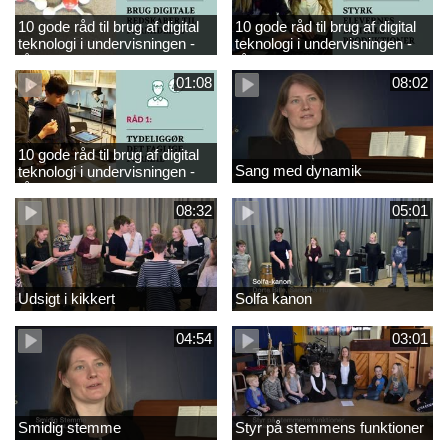
10 gode råd til brug af digital
10 gode råd til brug af digital
teknologi i undervisningen -
teknologi i undervisningen -
råd 3
råd 2
01:08
08:02
10 gode råd til brug af digital
Sang med dynamik
teknologi i undervisningen -
råd 1
08:32
05:01
Udsigt i kikkert
Solfa kanon
04:54
03:01
Smidig stemme
Styr på stemmens funktioner