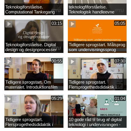
Teknologiforståelse.
teknologfiforståelse.
Computational Tankegang
Teknologisk handleevne
03:15
05:05
Teknologiforståelse. Digital
Tidligere sprogstart. Målsprog
design og designprocesser
som undervisningssprog
00:55
07:30
Tidligere sprogstart. Om
Tidligere sprogstart.
materialet. Introduktionsfilm
Flersprogethedsdidaktik i
fransk og tysk
05:29
01:04
Tidligere sprogstart.
10 gode råd til brug af digital
Flersprogethedsdidaktik i
teknologi i undervisningen -
engelsk
råd 9