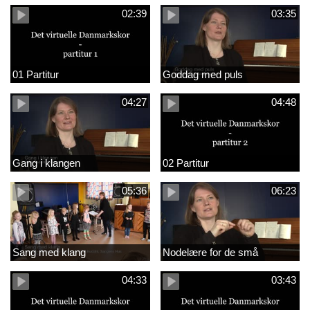
02:39
03:35
01 Partitur
Goddag med puls
04:27
04:48
Gang i klangen
02 Partitur
05:36
06:23
Sang med klang
Nodelære for de små
04:33
03:43