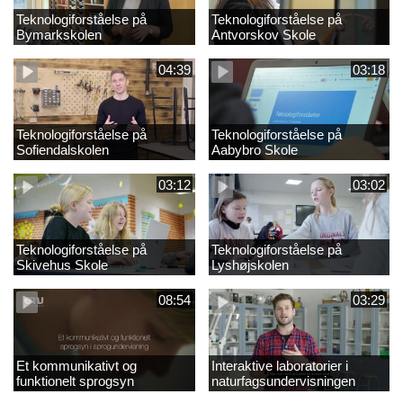
Teknologiforståelse på
Teknologiforståelse på
Bymarkskolen
Antvorskov Skole
04:39
03:18
Teknologiforståelse på
Teknologiforståelse på
Sofiendalskolen
Aabybro Skole
03:12
03:02
Teknologiforståelse på
Teknologiforståelse på
Skivehus Skole
Lyshøjskolen
08:54
03:29
Et kommunikativt og
Interaktive laboratorier i
funktionelt sprogsyn
naturfagsundervisningen