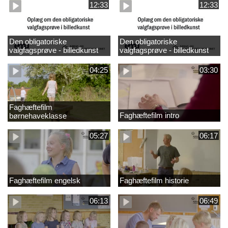
12:33
12:33
Den obligatoriske
Den obligatoriske
valgfagsprøve - billedkunst
valgfagsprøve - billedkunst
større LK
04:25
03:30
Faghæftefilm
Faghæftefilm intro
børnehaveklasse
05:27
06:17
Faghæftefilm engelsk
Faghæftefilm historie
06:13
06:49