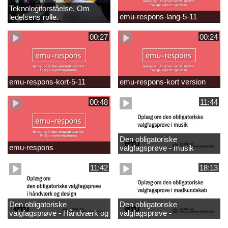
Teknologiforståelse. Om
emu-respons-lang-5-11
ledelsens rolle.
Sofiendalskolen
00:27
00:24
emu-respons-kort-5-11
emu-respons-kort version
00:48
11:44
Den obligatoriske
emu-respons
valgfagsprøve - musik
11:42
18:13
Den obligatoriske
Den obligatoriske
valgfagsprøve - Håndværk og
valgfagsprøve -
design
madkundskab