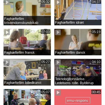
05:32
04:37
Faghæftefilm
Faghæftefilm idræt
kristendomskundskab
07:03
05:19
Faghæftefilm fransk
Faghæftefilm dansk
05:27
04:10
Teknologiforståelse.
Faghæftefilm billedkunst
Ledelsens rolle. Bylderup
Skole
05:07
00:45