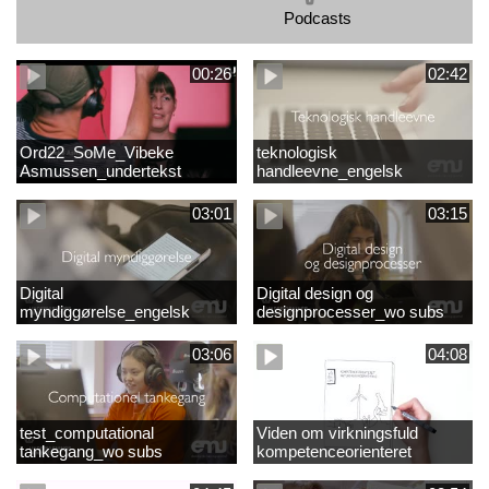
Podcasts
00:26
02:42
Ord22_SoMe_Vibeke
teknologisk
Asmussen_undertekst
handleevne_engelsk
03:01
03:15
Digital
Digital design og
myndiggørelse_engelsk
designprocesser_wo subs
03:06
04:08
test_computational
Viden om virkningsfuld
tankegang_wo subs
kompetenceorienteret
naturfagsundervisning