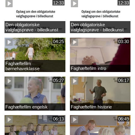
12:33
12:33
Den obligatoriske
Den obligatoriske
valgfagsprøve - billedkunst
valgfagsprøve - billedkunst
større LK
04:25
03:30
Faghæftefilm
Faghæftefilm intro
børnehaveklasse
05:27
06:17
Faghæftefilm engelsk
Faghæftefilm historie
06:13
06:49