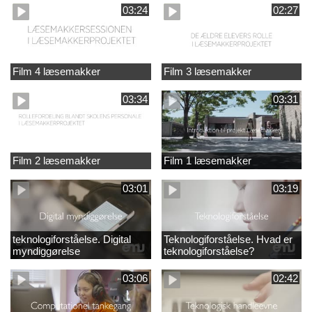
03:24
02:27
Film 4 læsemakker
Film 3 læsemakker
03:34
03:31
Film 2 læsemakker
Film 1 læsemakker
03:01
03:19
teknologiforståelse. Digital
Teknologiforståelse. Hvad er
myndiggørelse
teknologiforståelse?
03:06
02:42