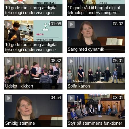
10 gode råd til brug af digital
10 gode råd til brug af digital
teknologi i undervisningen -
teknologi i undervisningen -
råd 3
råd 2
01:08
08:02
10 gode råd til brug af digital
Sang med dynamik
teknologi i undervisningen -
råd 1
08:32
05:01
Udsigt i kikkert
Solfa kanon
04:54
03:01
Smidig stemme
Styr på stemmens funktioner