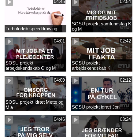
04:45
02:54
SOSU projekt samfundsfag K
Turboforløb speeddrawing
og M
04:01
02:42
SOSU projekt
SOSU projekt
arbejdskendskab G og M
arbejdskendskab K
04:09
02:12
SOSU projekt idræt Mette og
SOSU projekt idræt Jon
Mia
04:46
03:24