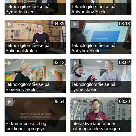
Teknologiforståelse på
Teknologiforståelse på
Bymarkskolen
Antvorskov Skole
04:39
03:18
Teknologiforståelse på
Teknologiforståelse på
Sofiendalskolen
Aabybro Skole
03:12
03:02
Teknologiforståelse på
Teknologiforståelse på
Skivehus Skole
Lyshøjskolen
08:54
03:29
Et kommunikativt og
Interaktive laboratorier i
funktionelt sprogsyn
naturfagsundervisningen