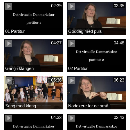
02:39
03:35
01 Partitur
Goddag med puls
04:27
04:48
Gang i klangen
02 Partitur
05:36
06:23
Sang med klang
Nodelære for de små
04:33
03:43