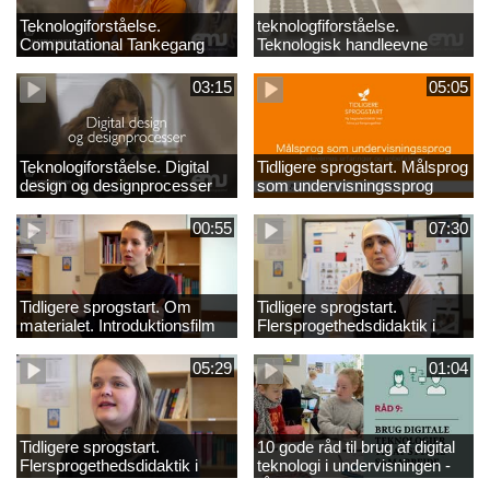
Teknologiforståelse.
teknologfiforståelse.
Computational Tankegang
Teknologisk handleevne
03:15
05:05
Teknologiforståelse. Digital
Tidligere sprogstart. Målsprog
design og designprocesser
som undervisningssprog
00:55
07:30
Tidligere sprogstart. Om
Tidligere sprogstart.
materialet. Introduktionsfilm
Flersprogethedsdidaktik i
fransk og tysk
05:29
01:04
Tidligere sprogstart.
10 gode råd til brug af digital
Flersprogethedsdidaktik i
teknologi i undervisningen -
engelsk
råd 9