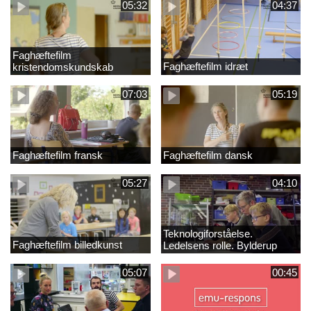
05:32
04:37
Faghæftefilm
Faghæftefilm idræt
kristendomskundskab
07:03
05:19
Faghæftefilm fransk
Faghæftefilm dansk
05:27
04:10
Teknologiforståelse.
Faghæftefilm billedkunst
Ledelsens rolle. Bylderup
Skole
05:07
00:45