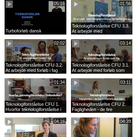
05:16
01:56
Teknologiforståelse CFU 3.3.
Turboforløb dansk
At arbejde med
designprocesser og
makerspaces
02:02
03:14
Teknologiforståelse CFU 3.2.
Teknologiforståelse CFU 3.1.
At arbejde med forløb i fag
At arbejde med forløb som
fag
01:34
03:11
Teknologiforståelse CFU 1.
Teknologiforståelse CFU 2.
Hvorfor teknologiforståelse i
Fagligheden - de fire
folkeskolen?
kompetenceområder
04:16
04:39