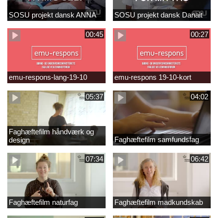
SOSU projekt dansk ANNA
SOSU projekt dansk Danait
00:45
00:27
emu-respons-lang-19-10
emu-respons 19-10-kort
05:37
04:02
Faghæftefilm håndværk og
Faghæftefilm samfundsfag
design
07:34
06:42
Faghæftefilm naturfag
Faghæftefilm madkundskab