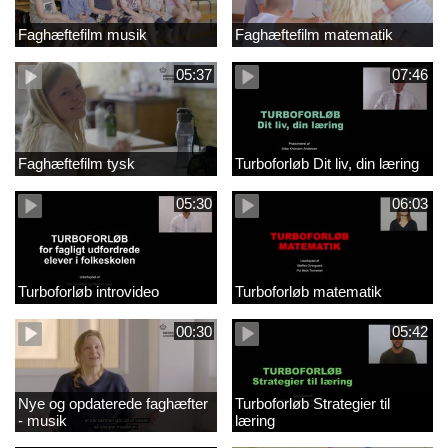
Faghæftefilm musik
Faghæftefilm matematik
05:37
07:46
Faghæftefilm tysk
Turboforløb Dit liv, din læring
05:30
06:03
Turboforløb introvideo
Turboforløb matematik
00:30
05:42
Nye og opdaterede faghæfter
Turboforløb Strategier til
- musik
læring