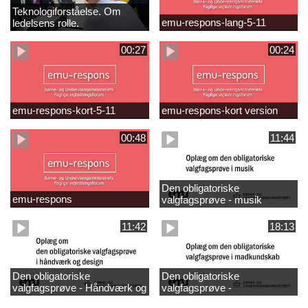
Teknologiforståelse. Om
emu-respons-lang-5-11
ledelsens rolle.
Sofiendalskolen
00:27
00:24
emu-respons-kort-5-11
emu-respons-kort version
00:48
11:44
Den obligatoriske
emu-respons
valgfagsprøve - musik
11:42
18:13
Den obligatoriske
Den obligatoriske
valgfagsprøve - Håndværk og
valgfagsprøve -
design
madkundskab