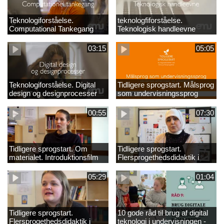
Teknologiforståelse.
teknologfiforståelse.
Computational Tankegang
Teknologisk handleevne
03:15
05:05
Teknologiforståelse. Digital
Tidligere sprogstart. Målsprog
design og designprocesser
som undervisningssprog
00:55
07:30
Tidligere sprogstart. Om
Tidligere sprogstart.
materialet. Introduktionsfilm
Flersprogethedsdidaktik i
fransk og tysk
05:29
01:04
Tidligere sprogstart.
10 gode råd til brug af digital
Flersprogethedsdidaktik i
teknologi i undervisningen -