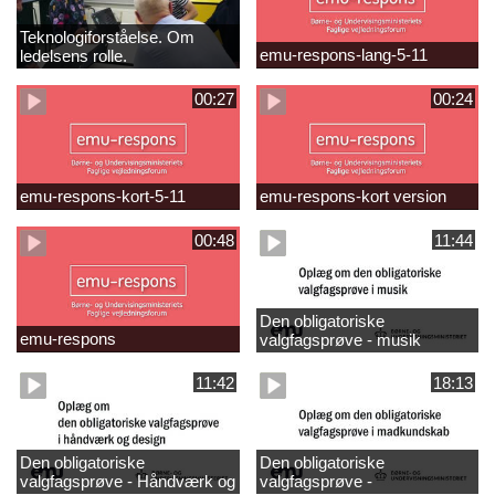
Teknologiforståelse. Om
emu-respons-lang-5-11
ledelsens rolle.
Sofiendalskolen
00:27
00:24
emu-respons-kort-5-11
emu-respons-kort version
00:48
11:44
Den obligatoriske
emu-respons
valgfagsprøve - musik
11:42
18:13
Den obligatoriske
Den obligatoriske
valgfagsprøve - Håndværk og
valgfagsprøve -