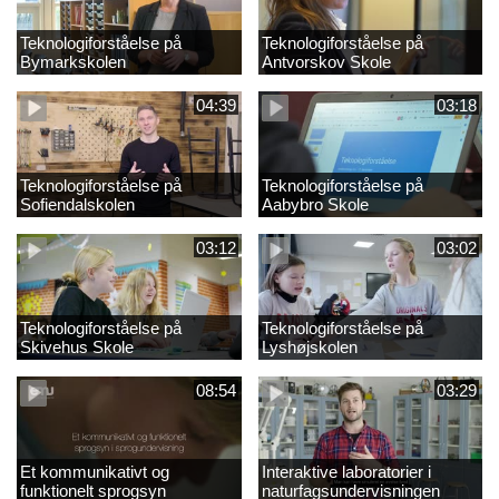
Teknologiforståelse på
Teknologiforståelse på
Bymarkskolen
Antvorskov Skole
04:39
03:18
Teknologiforståelse på
Teknologiforståelse på
Sofiendalskolen
Aabybro Skole
03:12
03:02
Teknologiforståelse på
Teknologiforståelse på
Skivehus Skole
Lyshøjskolen
08:54
03:29
Et kommunikativt og
Interaktive laboratorier i
funktionelt sprogsyn
naturfagsundervisningen