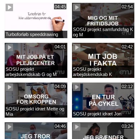
04:45
02:54
SOSU projekt samfundsfag K
Turboforløb speeddrawing
og M
04:01
02:42
SOSU projekt
SOSU projekt
arbejdskendskab G og M
arbejdskendskab K
04:09
02:12
SOSU projekt idræt Mette og
SOSU projekt idræt Jon
Mia
04:46
03:24