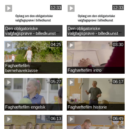
design
madkundskab
12:33
12:33
Den obligatoriske
Den obligatoriske
valgfagsprøve - billedkunst
valgfagsprøve - billedkunst
større LK
04:25
03:30
Faghæftefilm
Faghæftefilm intro
børnehaveklasse
05:27
06:17
Faghæftefilm engelsk
Faghæftefilm historie
06:13
06:49