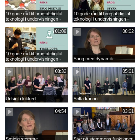
10 gode råd til brug af digital
10 gode råd til brug af digital
teknologi i undervisningen -
teknologi i undervisningen -
råd 3
råd 2
01:08
08:02
10 gode råd til brug af digital
Sang med dynamik
teknologi i undervisningen -
råd 1
08:32
05:01
Udsigt i kikkert
Solfa kanon
04:54
03:01
Smidig stemme
Styr på stemmens funktioner