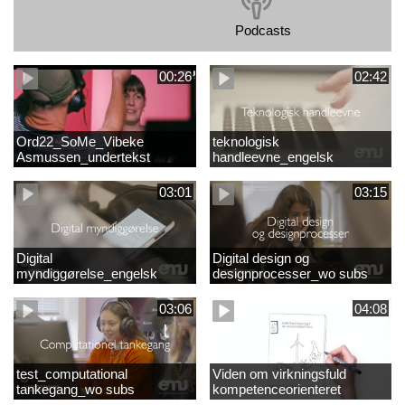
Podcasts
00:26
02:42
Ord22_SoMe_Vibeke
teknologisk
Asmussen_undertekst
handleevne_engelsk
03:01
03:15
Digital
Digital design og
myndiggørelse_engelsk
designprocesser_wo subs
03:06
04:08
test_computational
Viden om virkningsfuld
tankegang_wo subs
kompetenceorienteret
naturfagsundervisning