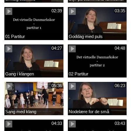
02:39
03:35
01 Partitur
Goddag med puls
04:27
04:48
Gang i klangen
02 Partitur
05:36
06:23
Sang med klang
Nodelære for de små
04:33
03:43