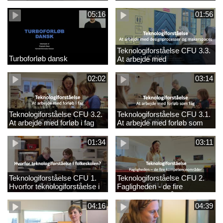
05:16
01:56
Teknologiforståelse CFU 3.3.
Turboforløb dansk
At arbejde med
designprocesser og
makerspaces
02:02
03:14
Teknologiforståelse CFU 3.2.
Teknologiforståelse CFU 3.1.
At arbejde med forløb i fag
At arbejde med forløb som
fag
01:34
03:11
Teknologiforståelse CFU 1.
Teknologiforståelse CFU 2.
Hvorfor teknologiforståelse i
Fagligheden - de fire
folkeskolen?
kompetenceområder
04:16
04:39