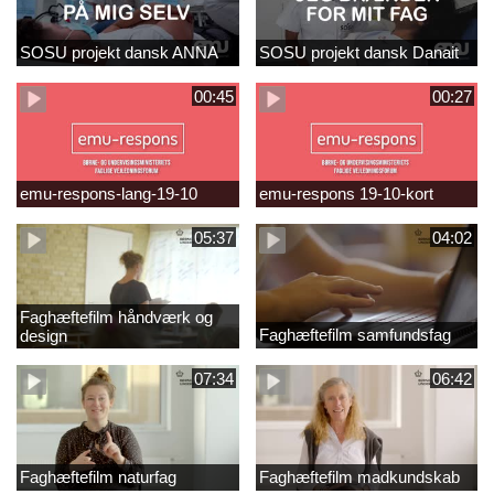
SOSU projekt dansk ANNA
SOSU projekt dansk Danait
00:45
00:27
emu-respons-lang-19-10
emu-respons 19-10-kort
05:37
04:02
Faghæftefilm håndværk og
Faghæftefilm samfundsfag
design
07:34
06:42
Faghæftefilm naturfag
Faghæftefilm madkundskab