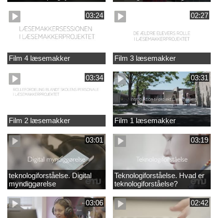
03:24
02:27
Film 4 læsemakker
Film 3 læsemakker
03:34
03:31
Film 2 læsemakker
Film 1 læsemakker
03:01
03:19
teknologiforståelse. Digital
Teknologiforståelse. Hvad er
myndiggørelse
teknologiforståelse?
03:06
02:42