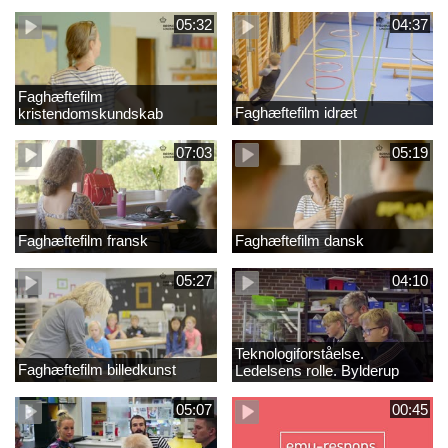
05:32
04:37
Faghæftefilm
Faghæftefilm idræt
kristendomskundskab
07:03
05:19
Faghæftefilm fransk
Faghæftefilm dansk
05:27
04:10
Teknologiforståelse.
Faghæftefilm billedkunst
Ledelsens rolle. Bylderup
Skole
05:07
00:45