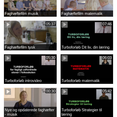
Faghæftefilm musik
Faghæftefilm matematik
05:37
07:46
Faghæftefilm tysk
Turboforløb Dit liv, din læring
05:30
06:03
Turboforløb introvideo
Turboforløb matematik
00:30
05:42
Nye og opdaterede faghæfter
Turboforløb Strategier til
- musik
læring