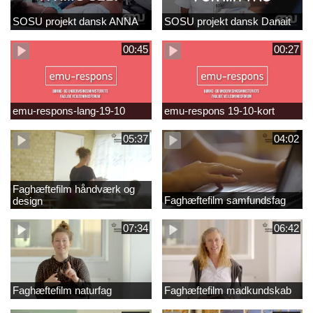
SOSU projekt dansk ANNA
SOSU projekt dansk Danait
00:45
00:27
emu-respons-lang-19-10
emu-respons 19-10-kort
05:37
04:02
Faghæftefilm håndværk og
Faghæftefilm samfundsfag
design
07:34
06:42
Faghæftefilm naturfag
Faghæftefilm madkundskab