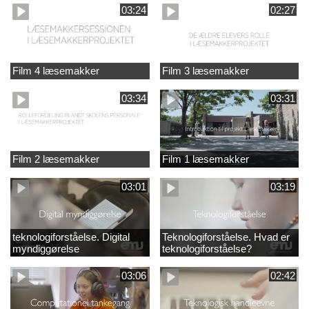
03:24
02:27
Film 4 læsemakker
Film 3 læsemakker
03:34
03:31
Film 2 læsemakker
Film 1 læsemakker
03:01
03:19
teknologiforståelse. Digital
Teknologiforståelse. Hvad er
myndiggørelse
teknologiforståelse?
03:06
02:42