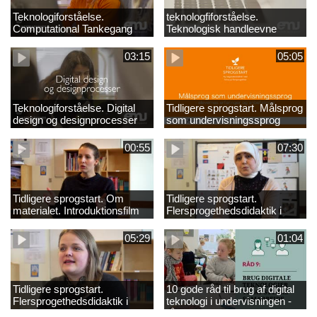
Teknologiforståelse.
teknologfiforståelse.
Computational Tankegang
Teknologisk handleevne
03:15
05:05
Teknologiforståelse. Digital
Tidligere sprogstart. Målsprog
design og designprocesser
som undervisningssprog
00:55
07:30
Tidligere sprogstart. Om
Tidligere sprogstart.
materialet. Introduktionsfilm
Flersprogethedsdidaktik i
fransk og tysk
05:29
01:04
Tidligere sprogstart.
10 gode råd til brug af digital
Flersprogethedsdidaktik i
teknologi i undervisningen -
engelsk
råd 9