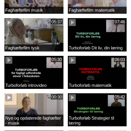
Faghæftefilm musik
Faghæftefilm matematik
05:37
07:46
Faghæftefilm tysk
Turboforløb Dit liv, din læring
05:30
06:03
Turboforløb introvideo
Turboforløb matematik
00:30
05:42
Nye og opdaterede faghæfter
Turboforløb Strategier til
- musik
læring