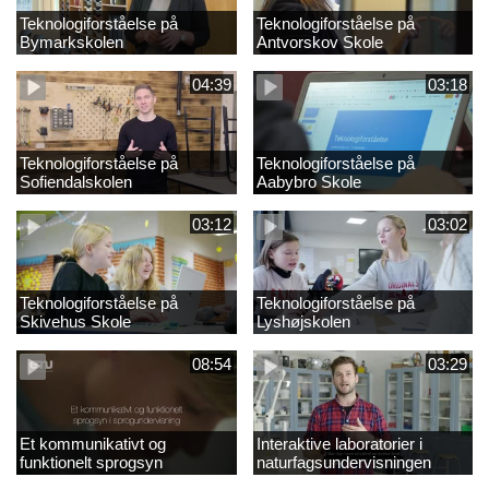
Teknologiforståelse på
Teknologiforståelse på
Bymarkskolen
Antvorskov Skole
04:39
03:18
Teknologiforståelse på
Teknologiforståelse på
Sofiendalskolen
Aabybro Skole
03:12
03:02
Teknologiforståelse på
Teknologiforståelse på
Skivehus Skole
Lyshøjskolen
08:54
03:29
Et kommunikativt og
Interaktive laboratorier i
funktionelt sprogsyn
naturfagsundervisningen