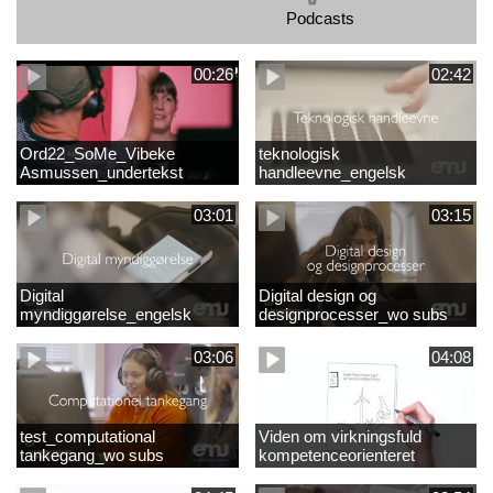
Podcasts
00:26
02:42
Ord22_SoMe_Vibeke
teknologisk
Asmussen_undertekst
handleevne_engelsk
03:01
03:15
Digital
Digital design og
myndiggørelse_engelsk
designprocesser_wo subs
03:06
04:08
test_computational
Viden om virkningsfuld
tankegang_wo subs
kompetenceorienteret
naturfagsundervisning