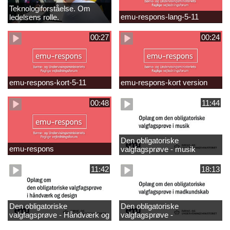
Teknologiforståelse. Om
emu-respons-lang-5-11
ledelsens rolle.
Sofiendalskolen
00:27
00:24
emu-respons-kort-5-11
emu-respons-kort version
00:48
11:44
Den obligatoriske
emu-respons
valgfagsprøve - musik
11:42
18:13
Den obligatoriske
Den obligatoriske
valgfagsprøve - Håndværk og
valgfagsprøve -
design
madkundskab