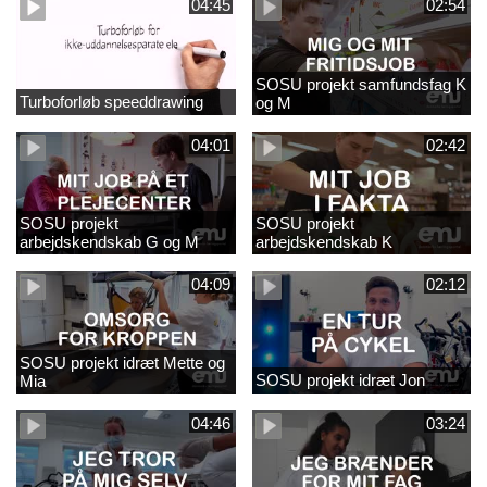
04:45
02:54
SOSU projekt samfundsfag K
Turboforløb speeddrawing
og M
04:01
02:42
SOSU projekt
SOSU projekt
arbejdskendskab G og M
arbejdskendskab K
04:09
02:12
SOSU projekt idræt Mette og
SOSU projekt idræt Jon
Mia
04:46
03:24