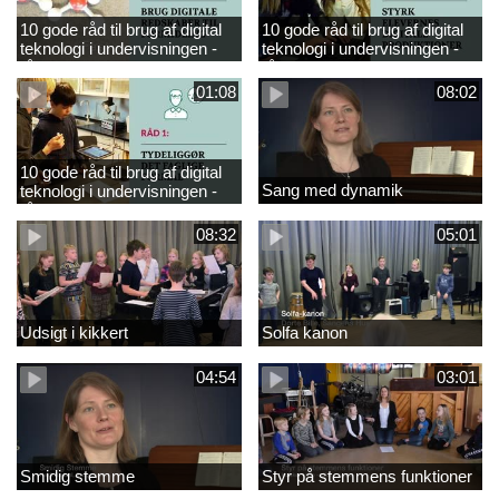
10 gode råd til brug af digital
10 gode råd til brug af digital
teknologi i undervisningen -
teknologi i undervisningen -
råd 3
råd 2
01:08
08:02
10 gode råd til brug af digital
Sang med dynamik
teknologi i undervisningen -
råd 1
08:32
05:01
Udsigt i kikkert
Solfa kanon
04:54
03:01
Smidig stemme
Styr på stemmens funktioner