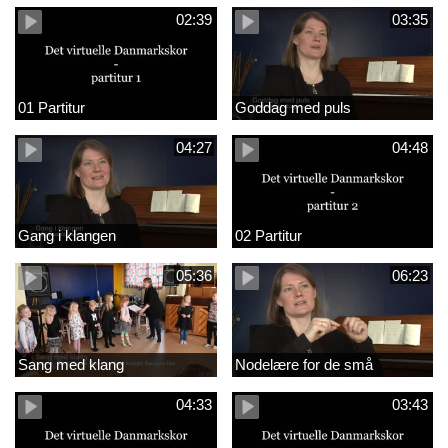
02:39
03:35
01 Partitur
Goddag med puls
04:27
04:48
Gang i klangen
02 Partitur
05:36
06:23
Sang med klang
Nodelære for de små
04:33
03:43