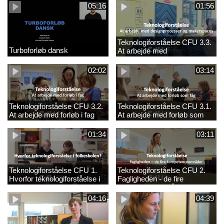
05:16
01:56
Teknologiforståelse CFU 3.3.
Turboforløb dansk
At arbejde med
designprocesser og
makerspaces
02:02
03:14
Teknologiforståelse CFU 3.2.
Teknologiforståelse CFU 3.1.
At arbejde med forløb i fag
At arbejde med forløb som
fag
01:34
03:11
Teknologiforståelse CFU 1.
Teknologiforståelse CFU 2.
Hvorfor teknologiforståelse i
Fagligheden - de fire
folkeskolen?
kompetenceområder
04:16
04:39