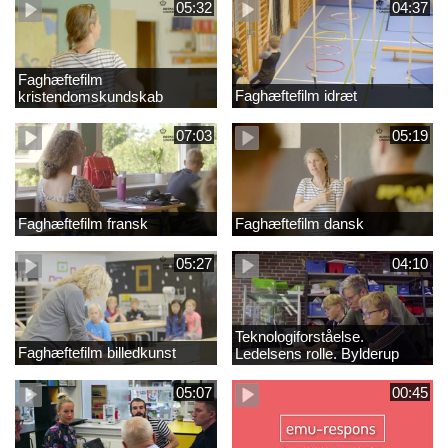
05:32
04:37
Faghæftefilm
Faghæftefilm idræt
kristendomskundskab
07:03
05:19
Faghæftefilm fransk
Faghæftefilm dansk
05:27
04:10
Teknologiforståelse.
Faghæftefilm billedkunst
Ledelsens rolle. Bylderup
Skole
05:07
00:45