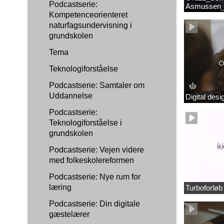
Podcastserie:
Asmussen_
Kompetenceorienteret
naturfagsundervisning i
grundskolen
Tema
Teknologiforståelse
Podcastserie: Samtaler om
Uddannelse
Digital des
Podcastserie:
Teknologiforståelse i
grundskolen
Podcastserie: Vejen videre
med folkeskolereformen
Podcastserie: Nye rum for
læring
Turboforlø
Podcastserie: Din digitale
gæstelærer