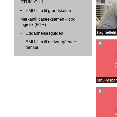
STUK_CUK
+
EMU-film til grundskolen
Merkantil caseeksamen - It og
logistik (HTH)
Faghæftefil
+
Uddannelsesguiden
EMU-film til de tværgående
+
temaer
emu-respon