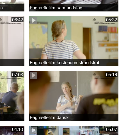
gn
Faghæftefilm samfundsfag
06:42
05:32
Faghæftefilm kristendomskundskab
07:03
05:19
Faghæftefilm dansk
04:10
05:07