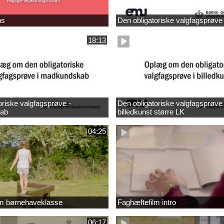
ns
Den obligatoriske valgfagsprøve
18:13
oriske valgfagsprøve -
Den obligatoriske valgfagsprøve 
ab
billedkunst større LK
04:25
lm børnehaveklasse
Faghæftefilm intro
06:17