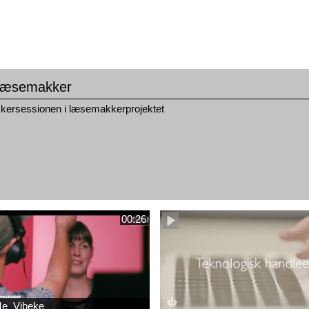
 læsemakker
ersessionen i læsemakkerprojektet
00:26
e_Vibeke