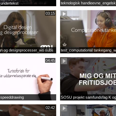
teknologisk handleevne_engelsk
undertekst
03:15
ign og designprocesser_wo subs
test_computational tankegang_
04:45
b speeddrawing
SOSU projekt samfundsfag K o
02:42