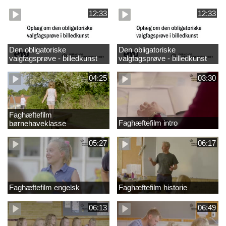
design
madkundskab
12:33
12:33
Den obligatoriske
Den obligatoriske
valgfagsprøve - billedkunst
valgfagsprøve - billedkunst
større LK
04:25
03:30
Faghæftefilm
Faghæftefilm intro
børnehaveklasse
05:27
06:17
Faghæftefilm engelsk
Faghæftefilm historie
06:13
06:49