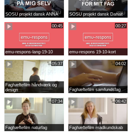
SOSU projekt dansk ANNA
SOSU projekt dansk Danait
00:45
00:27
emu-respons-lang-19-10
emu-respons 19-10-kort
05:37
04:02
Faghæftefilm håndværk og
Faghæftefilm samfundsfag
design
07:34
06:42
Faghæftefilm naturfag
Faghæftefilm madkundskab