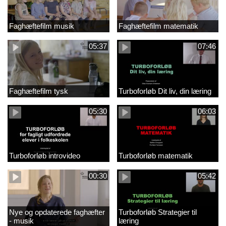
Faghæftefilm musik
Faghæftefilm matematik
05:37
07:46
Faghæftefilm tysk
Turboforløb Dit liv, din læring
05:30
06:03
Turboforløb introvideo
Turboforløb matematik
00:30
05:42
Nye og opdaterede faghæfter
Turboforløb Strategier til
- musik
læring