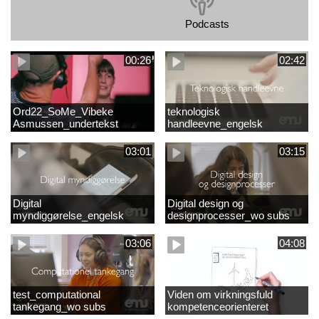
Podcasts
00:26
02:42
Ord22_SoMe_Vibeke
teknologisk
Asmussen_undertekst
handleevne_engelsk
03:01
03:15
Digital
Digital design og
myndiggørelse_engelsk
designprocesser_wo subs
03:06
04:08
test_computational
Viden om virkningsfuld
tankegang_wo subs
kompetenceorienteret
naturfagsundervisning