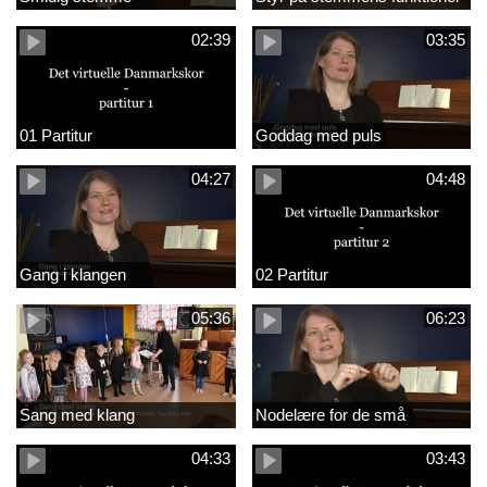
02:39
03:35
01 Partitur
Goddag med puls
04:27
04:48
Gang i klangen
02 Partitur
05:36
06:23
Sang med klang
Nodelære for de små
04:33
03:43