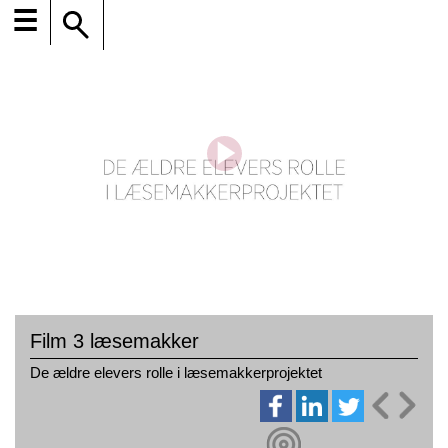
☰
Film 3 læsemakker
De ældre elevers rolle i læsemakkerprojektet