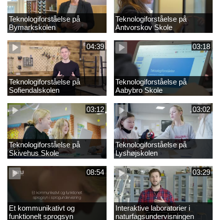
Teknologiforståelse på
Teknologiforståelse på
Bymarkskolen
Antvorskov Skole
04:39
03:18
Teknologiforståelse på
Teknologiforståelse på
Sofiendalskolen
Aabybro Skole
03:12
03:02
Teknologiforståelse på
Teknologiforståelse på
Skivehus Skole
Lyshøjskolen
08:54
03:29
Et kommunikativt og
Interaktive laboratorier i
funktionelt sprogsyn
naturfagsundervisningen