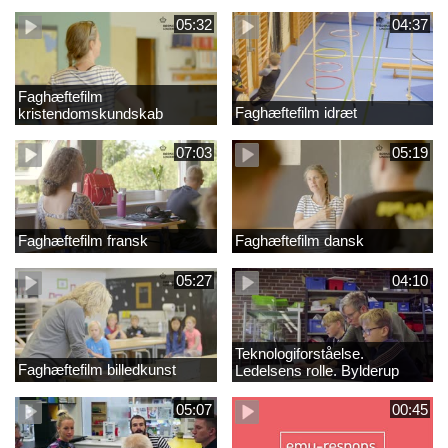
05:32
04:37
Faghæftefilm
Faghæftefilm idræt
kristendomskundskab
07:03
05:19
Faghæftefilm fransk
Faghæftefilm dansk
05:27
04:10
Teknologiforståelse.
Faghæftefilm billedkunst
Ledelsens rolle. Bylderup
Skole
05:07
00:45