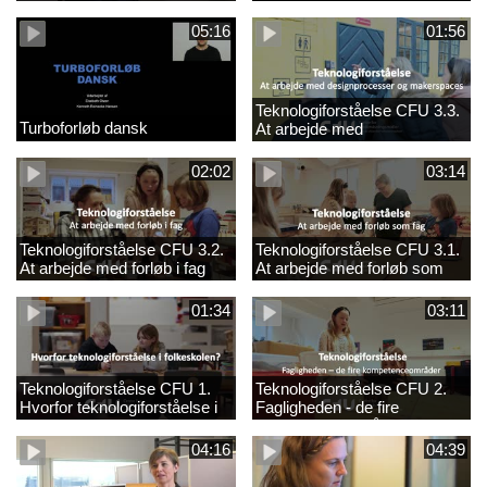
05:16
01:56
Teknologiforståelse CFU 3.3.
Turboforløb dansk
At arbejde med
designprocesser og
makerspaces
02:02
03:14
Teknologiforståelse CFU 3.2.
Teknologiforståelse CFU 3.1.
At arbejde med forløb i fag
At arbejde med forløb som
fag
01:34
03:11
Teknologiforståelse CFU 1.
Teknologiforståelse CFU 2.
Hvorfor teknologiforståelse i
Fagligheden - de fire
folkeskolen?
kompetenceområder
04:16
04:39