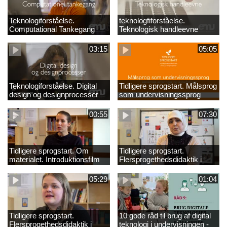
Teknologiforståelse.
teknologfiforståelse.
Computational Tankegang
Teknologisk handleevne
03:15
05:05
Teknologiforståelse. Digital
Tidligere sprogstart. Målsprog
design og designprocesser
som undervisningssprog
00:55
07:30
Tidligere sprogstart. Om
Tidligere sprogstart.
materialet. Introduktionsfilm
Flersprogethedsdidaktik i
fransk og tysk
05:29
01:04
Tidligere sprogstart.
10 gode råd til brug af digital
Flersprogethedsdidaktik i
teknologi i undervisningen -