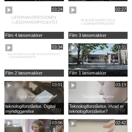
03:24
02:27
Film 4 læsemakker
Film 3 læsemakker
03:34
03:31
Film 2 læsemakker
Film 1 læsemakker
03:01
03:19
teknologiforståelse. Digital
Teknologiforståelse. Hvad er
myndiggørelse
teknologiforståelse?
03:06
02:42