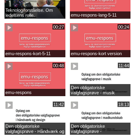
Teknologiforståelse. Om
emu-respons-lang-5-11
ledelsens rolle.
Sofiendalskolen
00:27
00:24
emu-respons-kort-5-11
emu-respons-kort version
00:48
11:44
Den obligatoriske
emu-respons
valgfagsprøve - musik
11:42
18:13
Den obligatoriske
Den obligatoriske
valgfagsprøve - Håndværk og
valgfagsprøve -