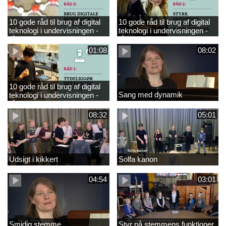
10 gode råd til brug af digital
10 gode råd til brug af digital
teknologi i undervisningen -
teknologi i undervisningen -
råd 3
råd 2
01:08
08:02
10 gode råd til brug af digital
Sang med dynamik
teknologi i undervisningen -
råd 1
08:32
05:01
Udsigt i kikkert
Solfa kanon
04:54
03:01
Smidig stemme
Styr på stemmens funktioner