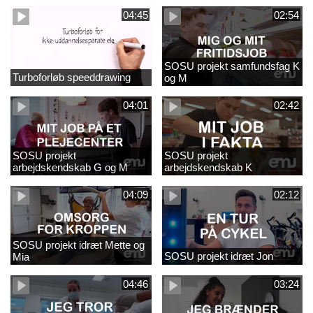
04:45
02:54
SOSU projekt samfundsfag K
Turboforløb speeddrawing
og M
04:01
02:42
SOSU projekt
SOSU projekt
arbejdskendskab G og M
arbejdskendskab K
04:09
02:12
SOSU projekt idræt Mette og
SOSU projekt idræt Jon
Mia
04:46
03:24